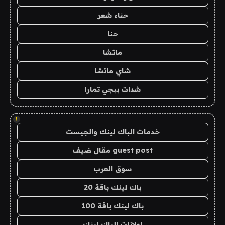
حناء شعر
حنا
ماتشا
شاي ماتشا
شدات ببجي تمارا
!
خدمات الباك لينك والجيست
guest post مقال ضيف
سوق العرب
باك لينك باقة 20
باك لينك باقة 100
اعلانات الباك لينك