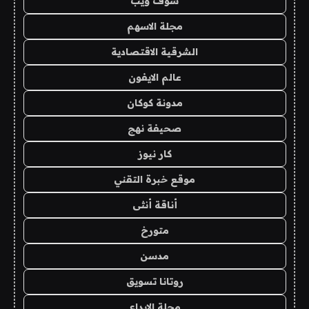
شوف ويب
مجلة الاسهم
الشرقية الاقتصادية
عالم الايفون
مدونة كوكان
صحيفة نهج
كار نيوز
موقع خبرة التقني
أناقة أنثى
متورخ
مدسن
روتانا تسويق
مجلة الابداع