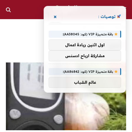
×
توصيات :
الرئيسية
»
2026
»
مايو
»
05
باقة متميزة VIP (كود: AA38045):
اليوم:
5 مايو، 2026
اول اثنين ريادة اعمال
مشاركة ارباح ادسنس
باقة متميزة VIP (كود: AA86842):
عالم الشباب