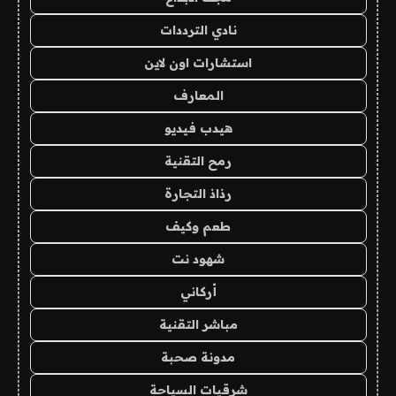
نادي الترددات
استشارات اون لاين
المعارف
هيدب فيديو
رمح التقنية
رذاذ التجارة
طعم وكيف
شهود نت
أركاني
مباشر التقنية
مدونة صحبة
شرقيات السياحة