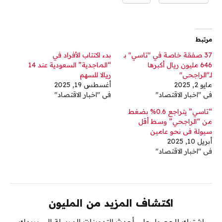
مرتبط
37 صفقة خاصة في "تاسي" بـ
بدء اكتتاب الأفراد في
646 مليون ريال أكبرها
“الماجدية” السعودية عند 14
لـ"الراجحي"
ريالا للسهم
مايو 2, 2025
أغسطس 19, 2025
في "اخبار الاقتصاد"
في "اخبار الاقتصاد"
“تاسي” يتراجع 0.6% بضغط
من “الراجحي” وسط أقل
سيولة في نحو عامين
أبريل 10, 2025
في "اخبار الاقتصاد"
اكتشاف المزيد من المليون
اشترك للحصول على أحدث التدوينات المرسلة إلى بريدك