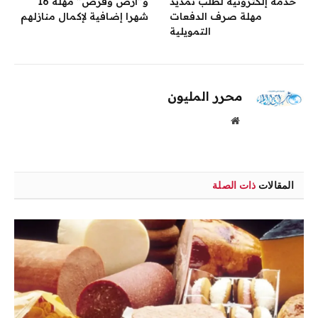
خدمة إلكترونية لطلب تمديد
و”أرض وقرض” مهلة 16
مهلة صرف الدفعات
شهرا إضافية لإكمال منازلهم
التمويلية
محرر المليون
موقع
الويب
المقالات
ذات الصلة