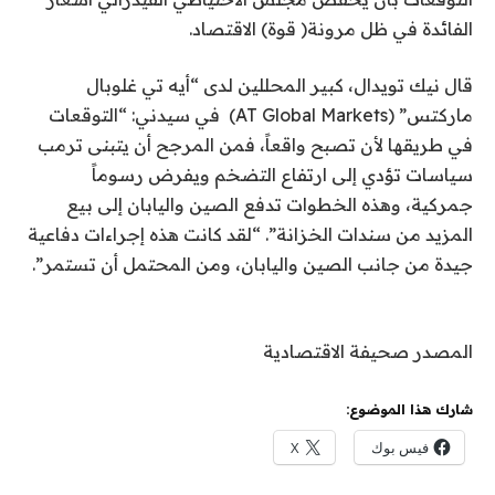
الفائدة في ظل مرونة( قوة) الاقتصاد.
قال نيك تويدال، كبير المحللين لدى “أيه تي غلوبال
ماركتس” (AT Global Markets) في سيدني: “التوقعات
في طريقها لأن تصبح واقعاً، فمن المرجح أن يتبنى ترمب
سياسات تؤدي إلى ارتفاع التضخم ويفرض رسوماً
جمركية، وهذه الخطوات تدفع الصين واليابان إلى بيع
المزيد من سندات الخزانة”. “لقد كانت هذه إجراءات دفاعية
جيدة من جانب الصين واليابان، ومن المحتمل أن تستمر”.
المصدر صحيفة الاقتصادية
شارك هذا الموضوع:
فيس بوك
X