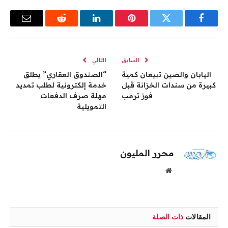
فيسبوك
تويتر
بينتيريست
لينكدإن
رديت
البريد
الإلكترو
السابق
التالي
اليابان والصين تبيعان كمية
“الصندوق العقاري” يطلق
كبيرة من سندات الخزانة قبل
خدمة إلكترونية لطلب تمديد
فوز ترمب
مهلة صرف الدفعات
التمويلية
محرر المليون
موقع
الويب
المقالات
ذات الصلة