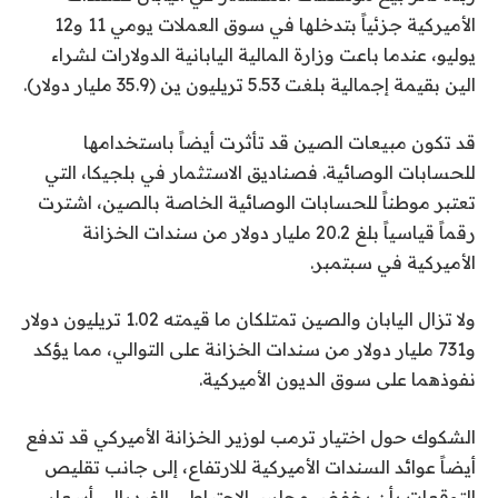
الأميركية جزئياً بتدخلها في سوق العملات يومي 11 و12
يوليو، عندما باعت وزارة المالية اليابانية الدولارات لشراء
الين بقيمة إجمالية بلغت 5.53 تريليون ين (35.9 مليار دولار).
قد تكون مبيعات الصين قد تأثرت أيضاً باستخدامها
للحسابات الوصائية. فصناديق الاستثمار في بلجيكا، التي
تعتبر موطناً للحسابات الوصائية الخاصة بالصين، اشترت
رقماً قياسياً بلغ 20.2 مليار دولار من سندات الخزانة
الأميركية في سبتمبر.
ولا تزال اليابان والصين تمتلكان ما قيمته 1.02 تريليون دولار
و731 مليار دولار من سندات الخزانة على التوالي، مما يؤكد
نفوذهما على سوق الديون الأميركية.
الشكوك حول اختيار ترمب لوزير الخزانة الأميركي قد تدفع
أيضاً عوائد السندات الأميركية للارتفاع، إلى جانب تقليص
التوقعات بأن يخفض مجلس الاحتياطي الفيدرالي أسعار