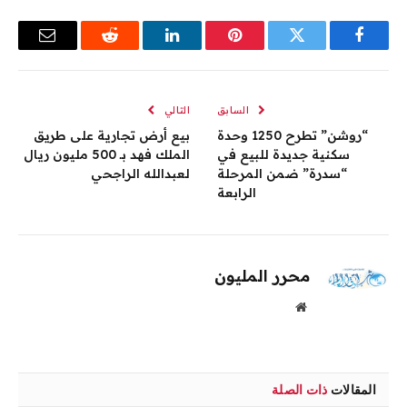
فيسبوك
تويتر
بينتيريست
لينكدإن
رديت
البريد
الإلكترو
السابق
التالي
“روشن” تطرح 1250 وحدة
بيع أرض تجارية على طريق
سكنية جديدة للبيع في
الملك فهد بـ 500 مليون ريال
“سدرة” ضمن المرحلة
لعبدالله الراجحي
الرابعة
محرر المليون
موقع
الويب
المقالات
ذات الصلة