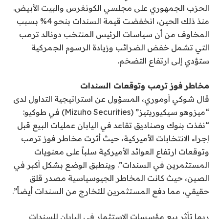
الحزب الجمهوري على مجلسي الكونغرس والبيت الأبيض.
منذ ذلك الحين، انخفضت قيمة السندات بنحو 4% بسبب
المخاوف من أن سياسات الرئيس المنتخب دونالد ترمب
التي تشمل خفض الضرائب وزيادة الرسوم الجمركية
ستؤدي إلى ارتفاع التضخم.
مخاطر فوز ترمب وتوقعات السندات
قال شوكي أوموري، المسؤول عن استراتيجية التداول لدى
“ميزوهو سيكيوريتيز” (Mizuho Securities) في طوكيو:
“نفذت بنوك وصناديق تقاعد في اليابان عمليات البيع قبل
إجراء الانتخابات الأميركية، حيث أثرت مخاطر فوز ترمب
وتوقعات ارتفاع العوائد الأميركية سلباً على معنويات
المستثمرين في السندات”. وينطبق الوضع بشكل أكبر في
الصين، حيث كانت المخاطر الجيوسياسية مصدر قلق
حقيقي، مما دفع المستثمرين للتخارج من السندات أيضاً”.
ربما تأثر بيع مؤسسات الاستثمار في اليابان للسندات