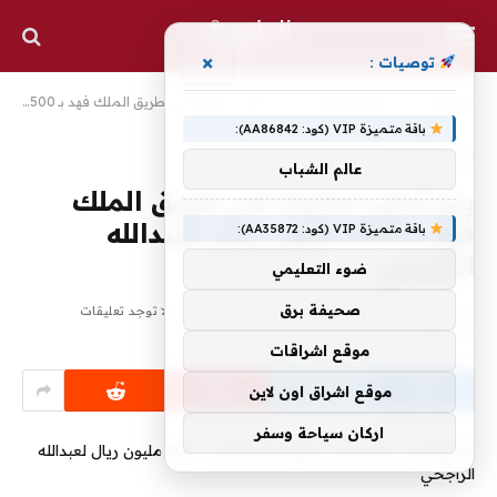
×
توصيات :
الرئيسية
»
اخبار الاقتصاد
»
بيع أرض تجارية على طريق الملك فهد بـ 500 مليون ريال لعبدالله الراجحي
باقة متميزة VIP (كود: AA86842):
اخبار الاقتصاد
عالم الشباب
بيع أرض تجارية على طريق الملك
فهد بـ 500 مليون ريال لعبدالله
باقة متميزة VIP (كود: AA35872):
الراجحي
ضوء التعليمي
صحيفة برق
بواسطة
محرر المليون
يناير 1, 2025
لا توجد تعليقات
2 دقائق
موقع اشراقات
موقع اشراق اون لاين
اركان سياحة وسفر