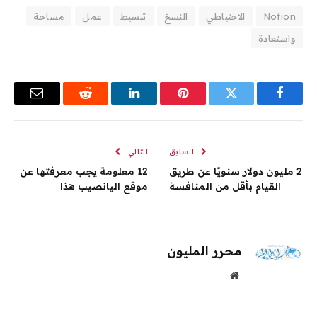
Notion
الاحتياطي
النسخ
تبسيط
عمل
مساحة
واستعادة
فيسبوك
تويتر
بينتيريست
لينكدإن
رديت
البريد
الإلكترو
السابق
التالي
2 مليون دولار سنويًا عن طريق
12 معلومة يجب معرفتها عن
القيام بأقل من المنافسة
موقع اليانصيب هذا
محرر المليون
موقع
الويب