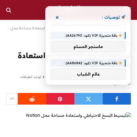
×
توصيات :
الرئيسية
»
معلومات
»
تبسيط النسخ الاحتياطي واستعادة مساحة عمل Notion
باقة متميزة VIP (كود: AA26790):
معلومات
ماسنجر المسلم
تبسيط النسخ الاحتياطي واستعادة
مساحة عمل Notion
باقة متميزة VIP (كود: AA86842):
عالم الشباب
بواسطة
محرر المليون
أكتوبر 3, 2024
لا توجد تعليقات
1 دقائق