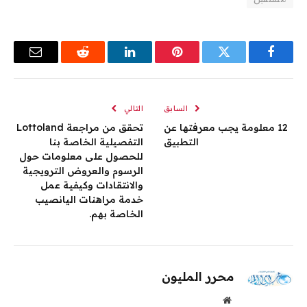
فيسبوك
تويتر
بينتيريست
لينكدإن
رديت
البريد
الإلكترو
السابق
التالي
12 معلومة يجب معرفتها عن
تحقق من مراجعة Lottoland
التطبيق
التفصيلية الخاصة بنا
للحصول على معلومات حول
الرسوم والعروض الترويجية
والانتقادات وكيفية عمل
خدمة مراهنات اليانصيب
الخاصة بهم.
محرر المليون
موقع