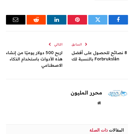
فيسبوك
تويتر
بينتيريست
لينكدإن
رديت
البريد
الإلكترو
السابق
التالي
8 نصائح للحصول على أفضل
اربح 500 دولار يوميًا من إنشاء
Forbrukslån بالنسبة لك
هذه الأدوات باستخدام الذكاء
الاصطناعي
محرر المليون
موقع
الويب
المقالات
ذات الصلة