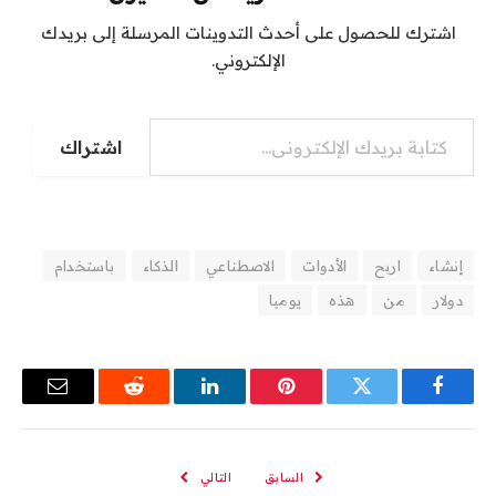
اشترك للحصول على أحدث التدوينات المرسلة إلى بريدك
الإلكتروني.
كتابة بريدك الإلكتروني...
اشتراك
إنشاء
اربح
الأدوات
الاصطناعي
الذكاء
باستخدام
دولار
من
هذه
يوميا
فيسبوك
تويتر
بينتيريست
لينكدإن
رديت
البريد
الإلكترو
السابق
التالي