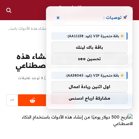
×
توصيات :
الرئيسية
»
معلومات
»
اربح 500 دولار يوميًا من إنشاء هذه الأدوات باستخدام الذكاء الاصطناعي
باقة متميزة VIP (كود: AA11138):
معلومات
باقة باك لينك
اربح 500 دولار يوميًا من إنشاء هذه
تحسين seo
الأدوات باستخدام الذكاء الاصطناعي
باقة متميزة VIP (كود: AA38045):
بواسطة
محرر المليون
أكتوبر 21, 2024
لا توجد تعليقات
1 دقائق
اول اثنين ريادة اعمال
مشاركة ارباح ادسنس