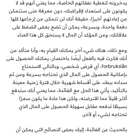
يدخرونه لتغطية نفقاتهم الخاصة، مما يعني أنهم قد لا
يكونون على استعداد لإقراضك، دون معرفة متى ستتمكن
من إعادتهم. أخيرًا، حقيقة أنك لن تتمكن من إرجاعها كلها
دفعة واحدة، وبسرعة، يمكن أن تضع بعض الضغط على
علاقاتك، ومن المؤكد أن المال لا يستحق كل هذا العناء.
ومع ذلك، هناك شيء آخر يمكنك القيام به، وأنا متأكد من
أنك فكرت فيه بالفعل أيضًا. باختصار، يمكنك الحصول على
forbrukslån، أي قرض شخصي، وبالتالي الاستمتاع
بإمكانية الحصول على المال الذي تحتاجه بسرعة ومن ثم
سداده ببطء، على أقساط شهرية خلال فترة زمنية معينة.
بالتأكيد، يأتي هذا الحل مع الفائدة، مما يعني أنك ستدفع
أكثر قليلاً مما اقترضته، ولكن هذا عادة ما يكون سعرًا
بسيطًا تدفعه مقابل سهولة الحصول على المال الذي
تحتاجه لشيء أو لآخر.
بالحديث عن الفائدة، إليك بعض النصائح التي يمكن أن