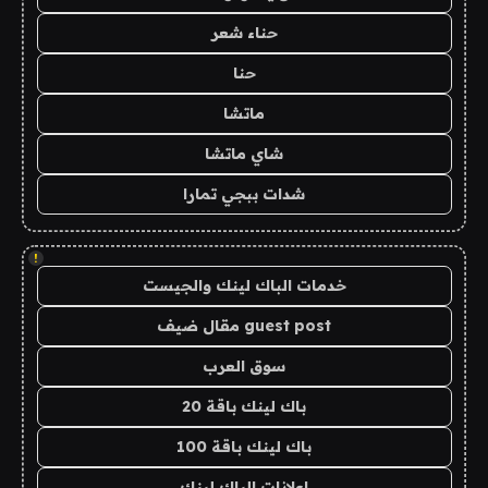
حناء شعر
حنا
ماتشا
شاي ماتشا
شدات ببجي تمارا
!
خدمات الباك لينك والجيست
guest post مقال ضيف
سوق العرب
باك لينك باقة 20
باك لينك باقة 100
اعلانات الباك لينك