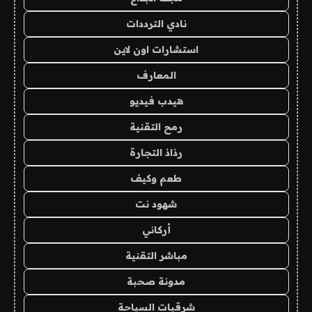
نادي الترددات
استشارات اون لاين
المعارف
هيدب فيديو
رمح التقنية
رذاذ التجارة
طعم وكيف
شهود نت
أركاني
مباشر التقنية
مدونة صحبة
شرقيات السياحة