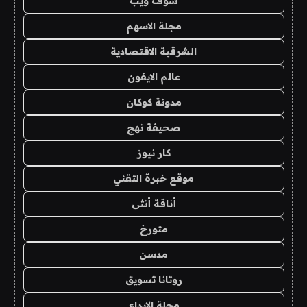
شوف ويب
مجلة الاسهم
الشرقية الاقتصادية
عالم الايفون
مدونة كوكان
صحيفة نهج
كار نيوز
موقع خبرة التقني
أناقة أنثى
متورخ
مدسن
روتانا تسويق
مجلة الابداع