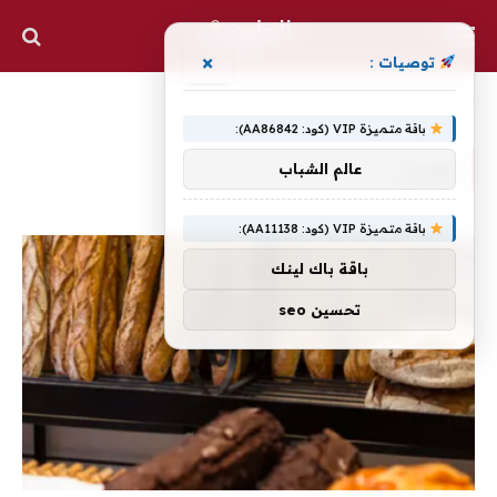
×
توصيات :
الرئيسية
»
يفسر.
باقة متميزة VIP (كود: AA86842):
يفسر.
عالم الشباب
باقة متميزة VIP (كود: AA11138):
باقة باك لينك
تحسين seo