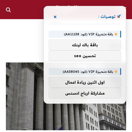
×
توصيات :
الرئيسية
»
يغلق
باقة متميزة VIP (كود: AA11138):
يغلق
باقة باك لينك
تحسين seo
باقة متميزة VIP (كود: AA38045):
اول اثنين ريادة اعمال
مشاركة ارباح ادسنس