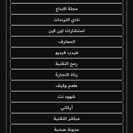
مجلة الابداع
نادي الترددات
استشارات اون لاين
المعارف
هيدب فيديو
رمح التقنية
رذاذ التجارة
طعم وكيف
شهود نت
أركاني
مباشر التقنية
مدونة صحبة