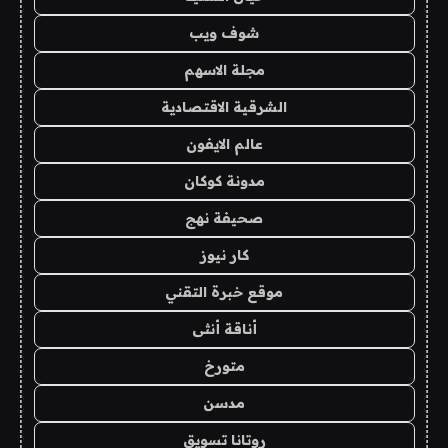
شوف ويب
مجلة الاسهم
الشرقية الاقتصادية
عالم الايفون
مدونة كوكان
صحيفة نهج
كار نيوز
موقع خبرة التقني
أناقة أنثى
متورخ
مدسن
روتانا تسويق