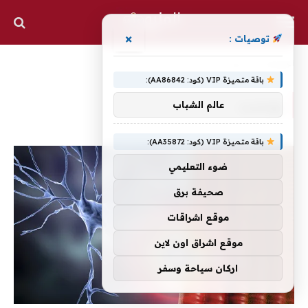
×
توصيات :
الرئيسية
»
ويسبب
باقة متميزة VIP (كود: AA86842):
ويسبب
عالم الشباب
باقة متميزة VIP (كود: AA35872):
ضوء التعليمي
صحيفة برق
موقع اشراقات
موقع اشراق اون لاين
اركان سياحة وسفر