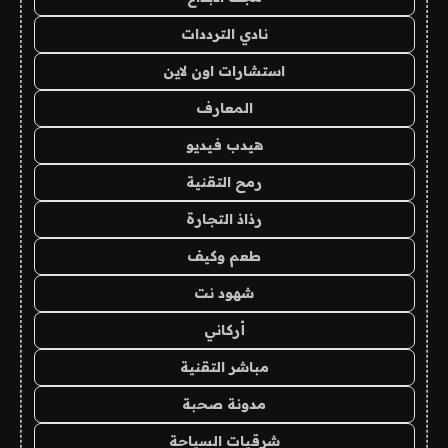
نادي الترددات
استشارات اون لاين
المعارف
هيدب فيديو
رمح التقنية
رذاذ التجارة
طعم وكيف
شهود نت
أركاني
مباشر التقنية
مدونة صحبة
شرقيات السياحة