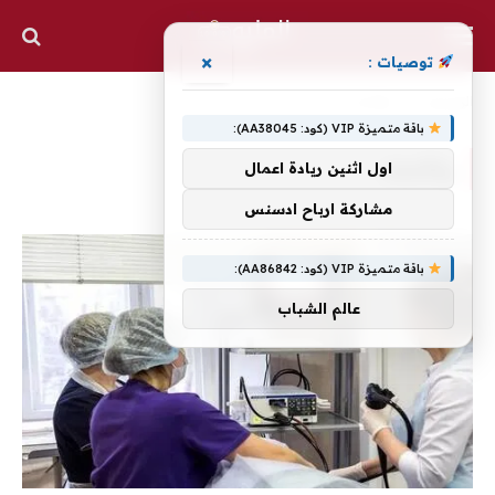
×
توصيات :
الرئيسية
»
والأمعاء
باقة متميزة VIP (كود: AA38045):
والأمعاء
اول اثنين ريادة اعمال
مشاركة ارباح ادسنس
باقة متميزة VIP (كود: AA86842):
عالم الشباب