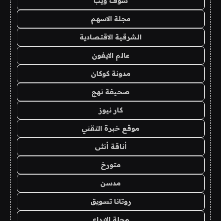
شوف ويب
مجلة الاسهم
الشرقية الاقتصادية
عالم الايفون
مدونة كوكان
صحيفة نهج
كار نيوز
موقع خبرة التقني
أناقة أنثى
متورخ
مدسن
روتانا تسويق
مجلة الابداع