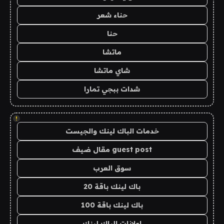
حناء شعر
حنا
ماتشا
شاي ماتشا
شدات ببجي تمارا
!
خدمات الباك لينك والجيست
guest post مقال ضيف
سوق العرب
باك لينك باقة 20
باك لينك باقة 100
اعلانات الباك لينك