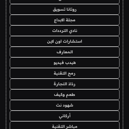
روتانا تسويق
مجلة الابداع
نادي الترددات
استشارات اون لاين
المعارف
هيدب فيديو
رمح التقنية
رذاذ التجارة
طعم وكيف
شهود نت
أركاني
مباشر التقنية