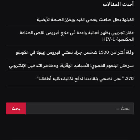
أحدث المقالات
الكينوا: بطل صامت يحمي الكبد ويعزز الصحة الأيضية
عقار تجريبي يظهر فعالية واعدة في علاج فيروس نقص المناعة
المكتسبة HIV-1
وفاة أكثر من 1500 شخص جراء تفشي فيروس إيبولا في الكونغو
سرطان البلعوم الفموي: الأسباب، الوقاية، ومخاطر التدخين الإلكتروني
270. “نحن نضحي بتقاعدنا لدفع تكاليف كلية أطفالنا”