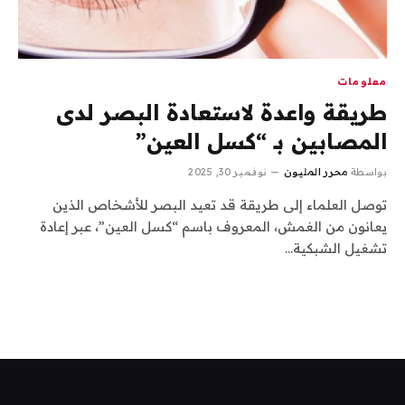
معلومات
طريقة واعدة لاستعادة البصر لدى
المصابين بـ “كسل العين”
بواسطة
محرر المليون
نوفمبر 30, 2025
توصل العلماء إلى طريقة قد تعيد البصر للأشخاص الذين
يعانون من الغمش، المعروف باسم “كسل العين”، عبر إعادة
تشغيل الشبكية…