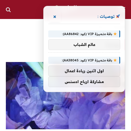
×
توصيات :
الرئيسية
»
واعدة
باقة متميزة VIP (كود: AA86842):
واعدة
عالم الشباب
باقة متميزة VIP (كود: AA38045):
اول اثنين ريادة اعمال
مشاركة ارباح ادسنس