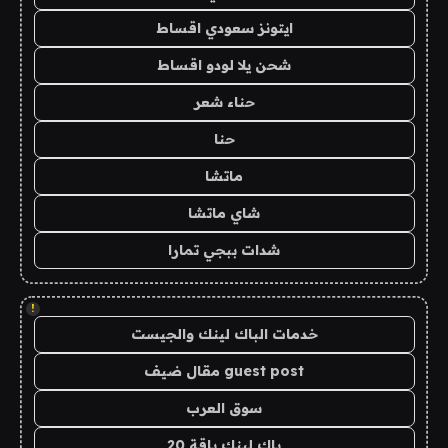
ايتونز سعودي اقساط
شحن يلا لودو اقساط
حناء شعر
حنا
ماتشا
شاي ماتشا
شدات ببجي تمارا
!
خدمات الباك لينك والجيست
guest post مقال ضيف
سوق العرب
باك لينك باقة 20