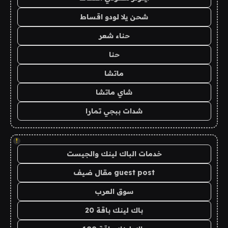
شحن يلا لودو اقساط
حناء شعر
حنا
ماتشا
شاي ماتشا
شدات ببجي تمارا
!
خدمات الباك لينك والجيست
guest post مقال ضيف
سوق العرب
باك لينك باقة 20