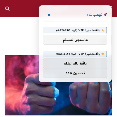
×
توصيات :
الرئيسية
»
هي
باقة متميزة VIP (كود: AA26790):
هي
ماسنجر المسلم
باقة متميزة VIP (كود: AA11138):
باقة باك لينك
تحسين seo