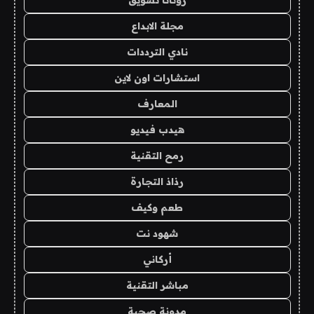
مجلة الابداع
نادي الترددات
استشارات اون لاين
المعارف
هيدب فيديو
رمح التقنية
رذاذ التجارة
طعم وكيف
شهود نت
أركاني
مباشر التقنية
مدونة صحبة