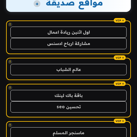
مواقع صديقة
+
!
اول اثنين ريادة اعمال
مشاركة ارباح ادسنس
!
عالم الشباب
!
باقة باك لينك
تحسين seo
!
ماسنجر المسلم