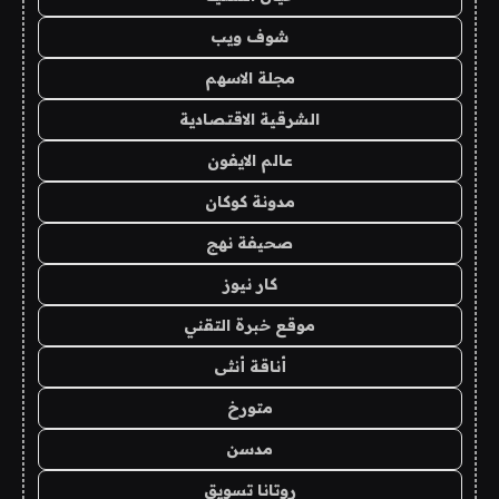
شوف ويب
مجلة الاسهم
الشرقية الاقتصادية
عالم الايفون
مدونة كوكان
صحيفة نهج
كار نيوز
موقع خبرة التقني
أناقة أنثى
متورخ
مدسن
روتانا تسويق