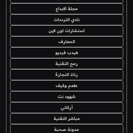
مجلة الابداع
نادي الترددات
استشارات اون لاين
المعارف
هيدب فيديو
رمح التقنية
رذاذ التجارة
طعم وكيف
شهود نت
أركاني
مباشر التقنية
مدونة صحبة