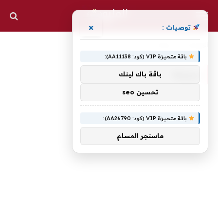
×
توصيات :
الرئيسية
»
مزلزلة
باقة متميزة VIP (كود: AA11138):
مزلزلة
باقة باك لينك
تحسين seo
باقة متميزة VIP (كود: AA26790):
ماسنجر المسلم