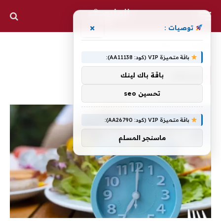
×
توصيات :
الرئيسية
»
صحتك
باقة متميزة VIP (كود: AA11138):
صحتك
باقة باك لينك
تحسين seo
باقة متميزة VIP (كود: AA26790):
ماسنجر المسلم