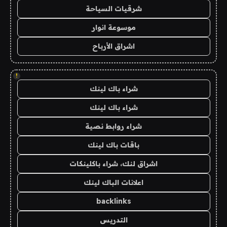
شرقيات السياحة
موسوعة انوار
اشراق الأرباح
!
شراء باك لينك
شراء باك لينك
شراء روابط نصية
باقات باك لينك
اشراق لنك، شراء باكلينكات
اعلانات الباك لينك
backlinks
التدريس