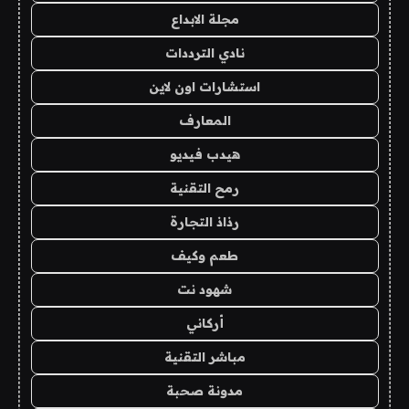
مجلة الابداع
نادي الترددات
استشارات اون لاين
المعارف
هيدب فيديو
رمح التقنية
رذاذ التجارة
طعم وكيف
شهود نت
أركاني
مباشر التقنية
مدونة صحبة