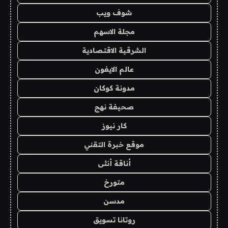
شوف ويب
مجلة الاسهم
الشرقية الاقتصادية
عالم الايفون
مدونة كوكان
صحيفة نهج
كار نيوز
موقع خبرة التقني
أناقة أنثى
متورخ
مدسن
روتانا تسويق