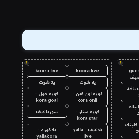
!
!
koora live
koora live
gues
ضيف
يلا شوت
يلا شوت
 باقة
كورة اون لاين -
كورة جول -
kora goal
kora onli
الباك
كورة ستار -
سوريا لايف
ك
kora star
 كلينك
يلا لايف - yalla
يلا كورة -
2
yallakora
live