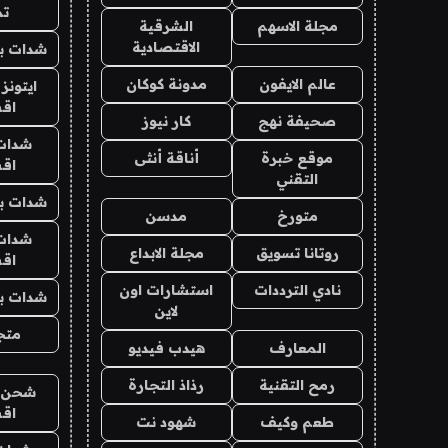
تم
مجلة الاسهم
الشرقية
الاقتصادية
شدات بب
عالم الايفون
مدونة كوكان
ايتونز
اق
صحيفة نهج
كار نيوز
شدات
موقع خبرة
أناقة أنثى
اق
التقني
شدات بب
متورخ
مدسن
شدات
روتانا تسويق
مجلة الابداع
اق
نادي الترددات
استشارات اون
شدات بب
لاين
متجر 
المعارف
هيدب فيديو
رمح التقنية
رذاذ التجارة
شحن يل
اق
طعم وكيف
شهود نت