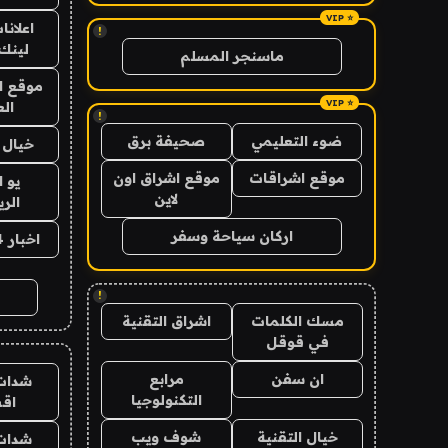
اعلانا
!
لينك 026
ماسنجر المسلم
موقع ا
الع
!
ضوء التعليمي
صحيفة برق
خيال ا
موقع اشراقات
موقع اشراق اون
يو 
لاين
الر
اركان سياحة وسفر
اخبار 24 ساعة
!
مسك الكلمات
اشراق التقنية
في قوقل
ان سفن
مرابع
شدات
التكنولوجيا
اق
خيال التقنية
شوف ويب
شدات