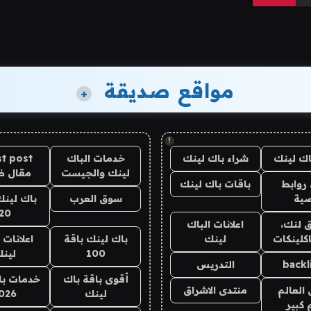
مواقع صديقة
+
!
اك لينك
شراء باك لينك
خدمات الباك
t post
لينك والجيست
مقال 
روابط
باقات باك لينك
ية
سوق العرب
باك لينك
20
 لنك،
اعلانات الباك
كلينكات
لينك
باك لينك باقة
اعلانات 
100
لين
backl
التدريس
أقوى باقة باك
خدمات با
العالم
منتدى الاشراق
لينك
026
 كبير