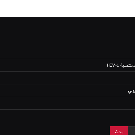
بة HIV-1
وني