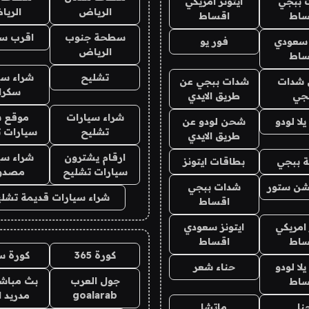
 ببجي
ايتونز امريكي
الرياض
الري
ساط
اقساط
سطحة جنوب
اقرب س
 سعودي
فور يو
الرياض
ساط
تشليح
شراء سي
شدات
شدات ببجي عن
سكرا
جي
طريق الايدي
شراء سيارات
موقع ش
ا لودو
شحن لودو عن
تشليح
سيارات 
طريق الايدي
ارقام يشترون
شراء سي
 ببجي
بطاقات ايتونز
سيارات تشليح
مصدو
شن ستور
شدات ببجي
شراء سيارات قديمة تشلي
اقساط
 امريكي
ايتونز سعودي
ساط
اقساط
كورة 365
كورة س
ا لودو
حناء شعر
جول العرب
بث مباشر
ساط
goalarab
مدريد ا
نا
ماتشا