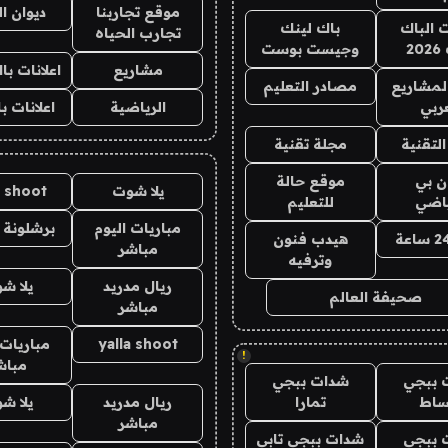
موقع تجاربنا
ديوان ا
ت الباك
باك لينك
تجارب الحياه
2
وجيست بوست
مشاريع
اعلانات ب
لمشاريع
مصادر التعليم
ربي
الرياضية
اعلانات ب
لتقنية
مجلة تقنية
ان بي
موقع حالة
يلا شوت
a shoot
ياضي
للتعليم
مباريات اليوم
برشلونة 
هيدب فنون
مباشر
وترفيه
ريال مدريد
يلا ش
صحيفة العالم
مباشر
yalla shoot
مباريات 
!
مباش
 ببجي
شدات ببجي
ساط
تمارا
ريال مدريد
يلا ش
مباشر
 ببجي
شدات ببجي تابي