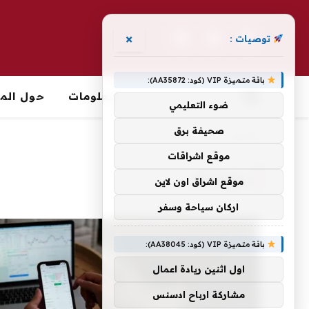
×
توصيات :
فيسبوك
X
الانستغرام
(Twitter)
باقة متميزة VIP (كود: AA35872):
معلومات
حول الما
ضوء التعليمي
صحيفة برق
الرئيسية
»
ربح المال
موقع اشراقات
ربح المال
موقع اشراق اون لاين
اركان سياحة وسفر
باقة متميزة VIP (كود: AA38045):
اول اثنين ريادة اعمال
مشاركة ارباح ادسنس