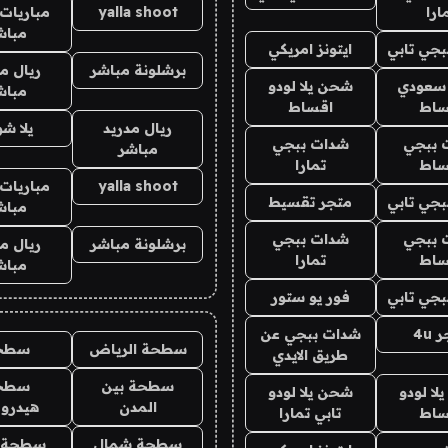
ارا
yalla shoot
مباريات 
مباش
جي تابي
ايتونز امريكي
برشلونة مباشر
ريال م
 سعودي
شحن يلا لودو
مباش
ساط
اقساط
ريال مدريد
يلا ش
 ببجي
شدات ببجي
مباشر
ساط
تمارا
yalla shoot
مباريات 
جي تابي
متجر تقسيط
مباش
 ببجي
شدات ببجي
برشلونة مباشر
ريال م
ساط
تمارا
مباش
جي تابي
فور يو ستور
4u
شدات ببجي عن
سطحة الرياض
سطح
طريق الايدي
سطحة بين
سطح
ا لودو
شحن يلا لودو
المدن
هيدرو
ساط
تابي تمارا
سطحة شمال
سطحة 