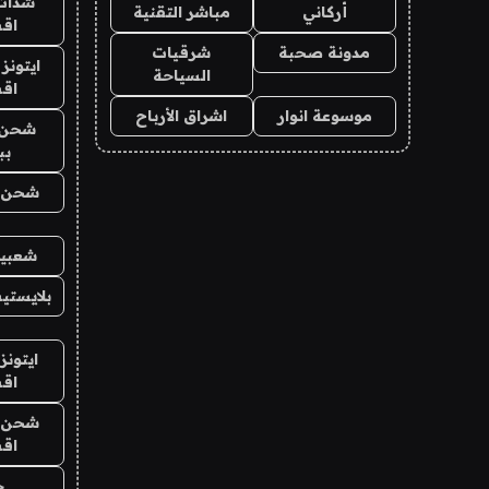
شدات
أركاني
مباشر التقنية
اق
مدونة صحبة
شرقيات
ايتونز
السياحة
اق
موسوعة انوار
اشراق الأرباح
شحن 
بب
شحن يل
شعبية
بلايستي
ايتونز
اق
شحن يل
اق
ح