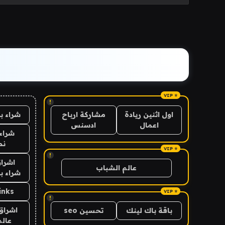
!
شراء ب
اول اثنين ريادة
مشاركة ارباح
اعمال
ادسنس
شراء 
نص
!
اشراق
عالم الشباب
شراء با
inks
!
اشراق 
باقة باك لينك
تحسين seo
عالم