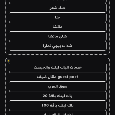
حناء شعر
حنا
ماتشا
شاي ماتشا
شدات ببجي تمارا
!
خدمات الباك لينك والجيست
guest post مقال ضيف
سوق العرب
باك لينك باقة 20
باك لينك باقة 100
اعلانات الباك لينك