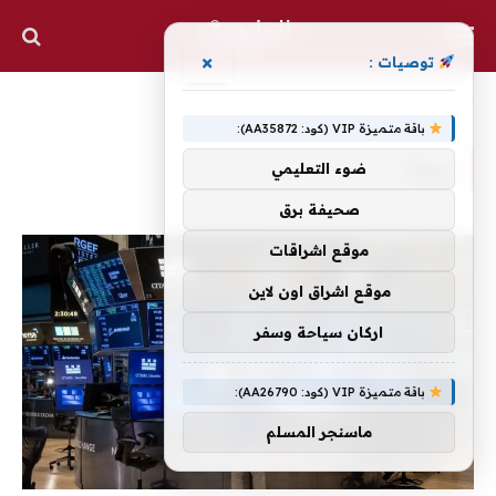
×
توصيات :
الرئيسية
»
دعوة
باقة متميزة VIP (كود: AA35872):
دعوة
ضوء التعليمي
صحيفة برق
موقع اشراقات
موقع اشراق اون لاين
اركان سياحة وسفر
باقة متميزة VIP (كود: AA26790):
ماسنجر المسلم