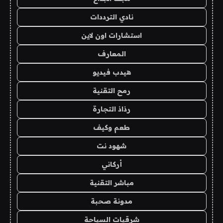
نادي الترددات
استشارات اون لاين
المعارف
هيدب فيديو
رمح التقنية
رذاذ التجارة
طعم وكيف
شهود نت
أركاني
مباشر التقنية
مدونة صحبة
شرقيات السياحة