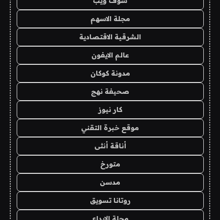
شوف ويب
مجلة الاسهم
الشرقية الاقتصادية
عالم الايفون
مدونة كوكان
صحيفة نهج
كار نيوز
موقع خبرة التقني
أناقة أنثى
متورخ
مدسن
روتانا تسويق
مجلة الابداع