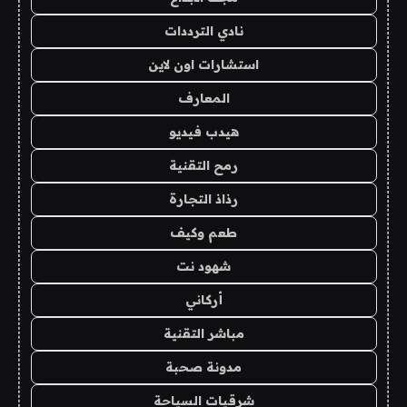
نادي الترددات
استشارات اون لاين
المعارف
هيدب فيديو
رمح التقنية
رذاذ التجارة
طعم وكيف
شهود نت
أركاني
مباشر التقنية
مدونة صحبة
شرقيات السياحة