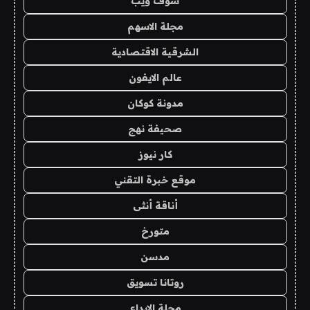
شوف ويب
مجلة الاسهم
الشرقية الاقتصادية
عالم الايفون
مدونة كوكان
صحيفة نهج
كار نيوز
موقع خبرة التقني
أناقة أنثى
متورخ
مدسن
روتانا تسويق
مجلة الابداع