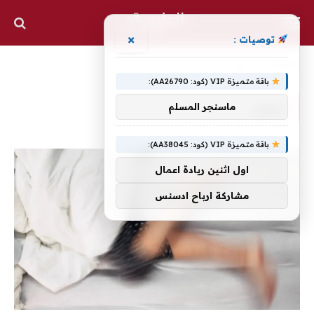
×
توصيات :
الرئيسية
»
حيوي
باقة متميزة VIP (كود: AA26790):
حيوي
ماسنجر المسلم
باقة متميزة VIP (كود: AA38045):
اول اثنين ريادة اعمال
مشاركة ارباح ادسنس