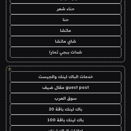
حناء شعر
حنا
ماتشا
شاي ماتشا
شدات ببجي تمارا
!
خدمات الباك لينك والجيست
guest post مقال ضيف
سوق العرب
باك لينك باقة 20
باك لينك باقة 100
اعلانات الباك لينك