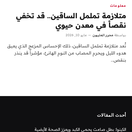
معلومات
متلازمة تململ الساقين.. قد تخفي
نقصاً في معدن حيوي
بواسطة
محرر المليون
مايو 10, 2026
تُعد متلازمة تململ الساقين، ذلك الإحساس المزعج الذي يعيق
هدوء الليل ويحرم المصاب من النوم الهانئ، مؤشراً قد ينذر
بنقص…
أحدث المقالات
الكينوا: بطل صامت يحمي الكبد ويعزز الصحة الأيضية