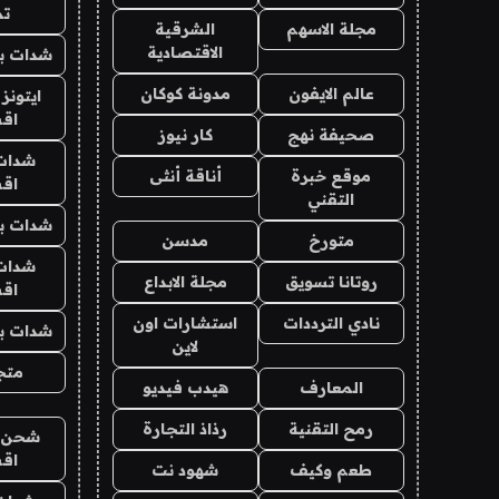
تم
مجلة الاسهم
الشرقية
الاقتصادية
شدات بب
عالم الايفون
مدونة كوكان
ايتونز
اق
صحيفة نهج
كار نيوز
شدات
موقع خبرة
أناقة أنثى
اق
التقني
شدات بب
متورخ
مدسن
شدات
روتانا تسويق
مجلة الابداع
اق
نادي الترددات
استشارات اون
شدات بب
لاين
متجر 
المعارف
هيدب فيديو
رمح التقنية
رذاذ التجارة
شحن يل
اق
طعم وكيف
شهود نت