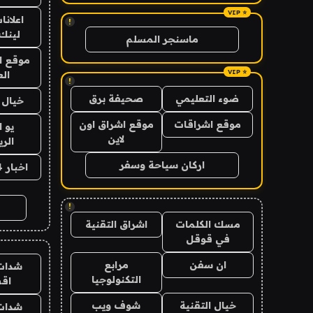
اعلانا
!
لينك 026
ماسنجر المسلم
موقع ا
الع
!
ضوء التعليمي
صحيفة برق
خيال ا
موقع اشراقات
موقع اشراق اون
يو 
لاين
الر
اركان سياحة وسفر
اخبار 24 ساعة
!
مسك الكلمات
اشراق التقنية
في قوقل
ان سفن
مرابع
شدات
التكنولوجيا
اق
خيال التقنية
شوف ويب
شدات