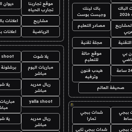
موقع تجاربنا
ديوان ا
ت الباك
باك لينك
تجارب الحياه
2
وجيست بوست
مشاريع
اعلانات ب
لمشاريع
مصادر التعليم
ربي
الرياضية
اعلانات ب
لتقنية
مجلة تقنية
ان بي
موقع حالة
يلا شوت
a shoot
ياضي
للتعليم
مباريات اليوم
برشلونة 
هيدب فنون
مباشر
وترفيه
ريال مدريد
يلا ش
صحيفة العالم
مباشر
yalla shoot
مباريات 
!
مباش
 ببجي
شدات ببجي
ساط
تمارا
ريال مدريد
يلا ش
مباشر
 ببجي
شدات ببجي تابي