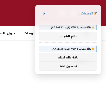
×
توصيات :
فيسبوك
X
الانستغرام
(Twitter)
باقة متميزة VIP (كود: AA86842):
معلومات
حول الما
عالم الشباب
الرئيسية
»
تهديد
باقة متميزة VIP (كود: AA11138):
باقة باك لينك
تهديد
تحسين seo