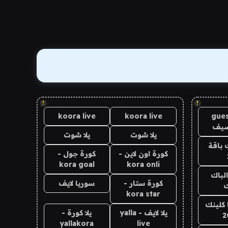
!
!
koora live
koora live
gues
ضيف
يلا شوت
يلا شوت
 باقة
كورة اون لاين -
كورة جول -
kora goal
kora onli
الباك
كورة ستار -
سوريا لايف
ك
kora star
 كلينك
يلا لايف - yalla
يلا كورة -
2
yallakora
live