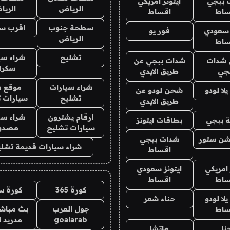
 ببجي
ايتونز امريكي
الرياض
الري
ساط
اقساط
سطحة جنوب
اقرب س
 سعودي
فور يو
الرياض
ساط
تشليح
شراء سي
شدات
شدات ببجي عن
سكرا
جي
طريق الايدي
شراء سيارات
موقع ش
ا لودو
شحن لودو عن
تشليح
سيارات 
طريق الايدي
ارقام يشترون
شراء سي
 ببجي
بطاقات ايتونز
سيارات تشليح
مصدو
شن ستور
شدات ببجي
شراء سيارات قديمة تشلي
اقساط
 امريكي
ايتونز سعودي
ساط
اقساط
كورة 365
كورة س
ا لودو
حناء شعر
جول العرب
بث مباشر
ساط
goalarab
مدريد ا
نا
ماتشا