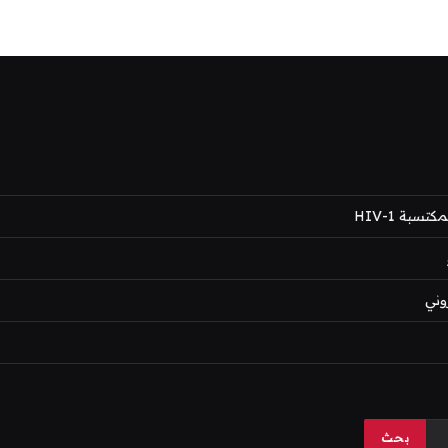
بة HIV-1
وني