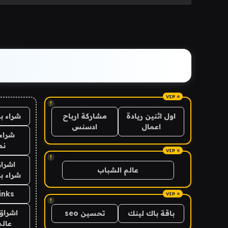
!
شراء ب
اول اثنين ريادة
مشاركة ارباح
اعمال
ادسنس
شراء 
نص
!
اشراق
عالم الشباب
شراء با
inks
!
اشراق 
باقة باك لينك
تحسين seo
عالم