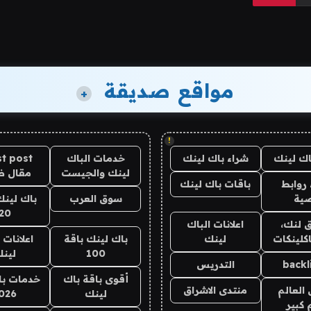
مواقع صديقة
+
!
اك لينك
شراء باك لينك
خدمات الباك
t post
لينك والجيست
مقال 
روابط
باقات باك لينك
ية
سوق العرب
باك لينك
20
 لنك،
اعلانات الباك
كلينكات
لينك
باك لينك باقة
اعلانات 
100
لين
backl
التدريس
أقوى باقة باك
خدمات با
العالم
منتدى الاشراق
لينك
026
 كبير