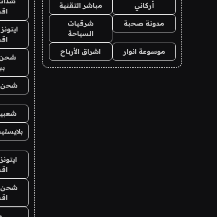
شدات
أركاني
مباشر التقنية
اق
مدونة صحبة
شرقيات
ايتونز
السياحة
اق
موسوعة انوار
اشراق الأرباح
شحن 
بب
شحن يل
شعبية
بلايستي
ايتونز
اق
شحن يل
اق
ح