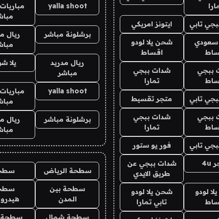
ارا
yalla shoot
مباريات 
مباش
جي تابي
ايتونز امريكي
برشلونة مباشر
ريال م
 سعودي
شحن يلا لودو
مباش
ساط
اقساط
ريال مدريد
يلا ش
 ببجي
شدات ببجي
مباشر
ساط
تمارا
yalla shoot
مباريات 
جي تابي
متجر تقسيط
مباش
 ببجي
شدات ببجي
برشلونة مباشر
ريال م
ساط
تمارا
مباش
جي تابي
فور يو ستور
4u
شدات ببجي عن
سطحة الرياض
سطح
طريق الايدي
سطحة بين
سطح
ا لودو
شحن يلا لودو
المدن
هيدرو
ساط
تابي تمارا
سطحة شمال
سطحة 