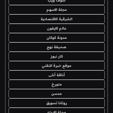
شوف ويب
مجلة الاسهم
الشرقية الاقتصادية
عالم الايفون
مدونة كوكان
صحيفة نهج
كار نيوز
موقع خبرة التقني
أناقة أنثى
متورخ
مدسن
روتانا تسويق
مجلة الابداع