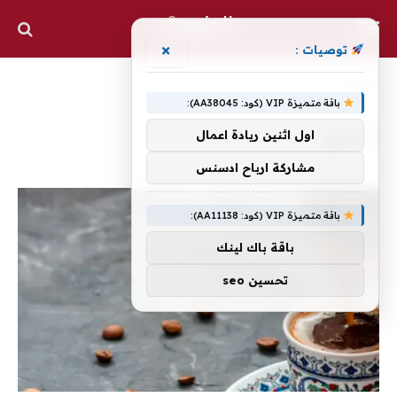
×
توصيات :
الرئيسية
»
تمنع
باقة متميزة VIP (كود: AA38045):
تمنع
اول اثنين ريادة اعمال
مشاركة ارباح ادسنس
باقة متميزة VIP (كود: AA11138):
باقة باك لينك
تحسين seo