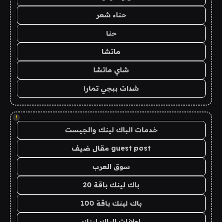
حناء شعر
حنا
ماتشا
شاي ماتشا
شدات ببجي تمارا
!
خدمات الباك لينك والجيست
guest post مقال ضيف
سوق العرب
باك لينك باقة 20
باك لينك باقة 100
اعلانات الباك لينك