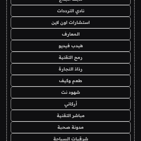
نادي الترددات
استشارات اون لاين
المعارف
هيدب فيديو
رمح التقنية
رذاذ التجارة
طعم وكيف
شهود نت
أركاني
مباشر التقنية
مدونة صحبة
شرقيات السياحة