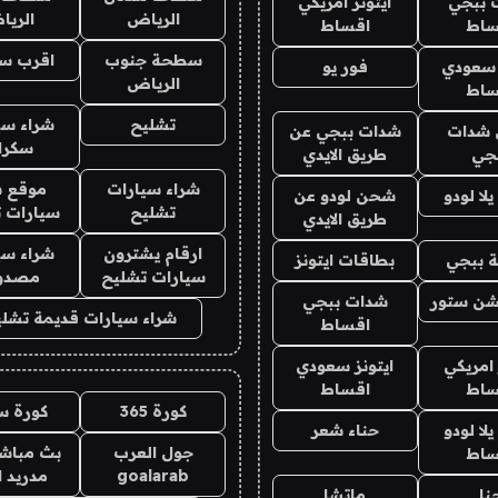
 ببجي
ايتونز امريكي
الرياض
الري
ساط
اقساط
سطحة جنوب
اقرب س
 سعودي
فور يو
الرياض
ساط
تشليح
شراء سي
شدات
شدات ببجي عن
سكرا
جي
طريق الايدي
شراء سيارات
موقع ش
ا لودو
شحن لودو عن
تشليح
سيارات 
طريق الايدي
ارقام يشترون
شراء سي
 ببجي
بطاقات ايتونز
سيارات تشليح
مصدو
شن ستور
شدات ببجي
شراء سيارات قديمة تشلي
اقساط
 امريكي
ايتونز سعودي
ساط
اقساط
كورة 365
كورة س
ا لودو
حناء شعر
جول العرب
بث مباشر
ساط
goalarab
مدريد ا
نا
ماتشا