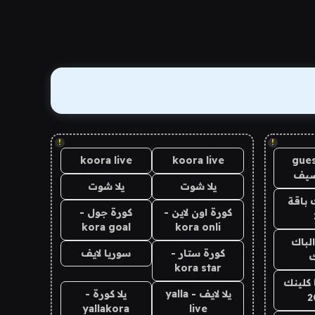
!
!
koora live
koora live
gues
ضيف
يلا شوت
يلا شوت
 باقة
كورة اون لاين -
كورة جول -
kora goal
kora onli
الباك
كورة ستار -
سوريا لايف
ك
kora star
 كلينك
يلا لايف - yalla
يلا كورة -
2
yallakora
live