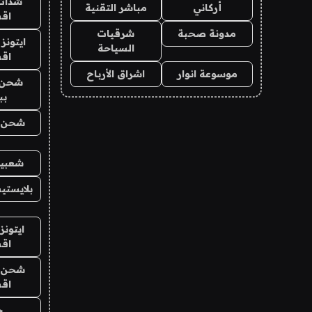
شدات
أركاني
مباشر التقنية
اق
مدونة صحبة
شرقيات
ايتونز
السياحة
اق
موسوعة انوار
اشراق الأرباح
شحن 
بب
شحن يل
شعبية
بلايستي
ايتونز
اق
شحن يل
اق
ح