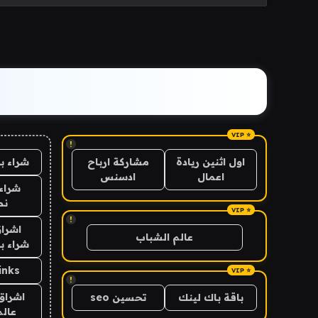
!
شراء ب
اول اثنين ريادة
مشاركة ارباح
اعمال
ادسنس
شراء 
نص
!
اشراق
عالم الشباب
شراء با
inks
!
اشراق 
باقة باك لينك
تحسين seo
عالم