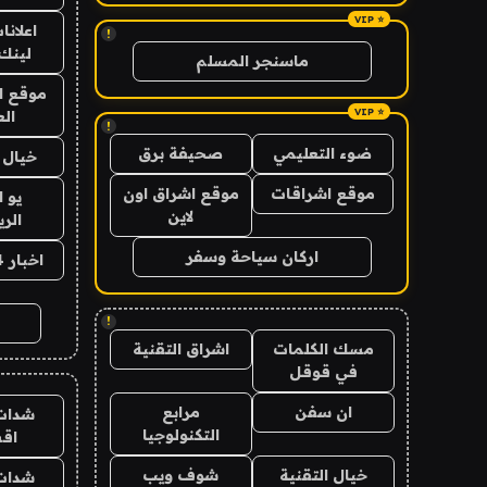
اعلانا
!
لينك 026
ماسنجر المسلم
موقع ا
الع
!
ضوء التعليمي
صحيفة برق
خيال ا
موقع اشراقات
موقع اشراق اون
يو 
لاين
الر
اركان سياحة وسفر
اخبار 24 ساعة
!
مسك الكلمات
اشراق التقنية
في قوقل
ان سفن
مرابع
شدات
التكنولوجيا
اق
خيال التقنية
شوف ويب
شدات