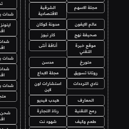
تم
مجلة الاسهم
الشرقية
الاقتصادية
شدات بب
عالم الايفون
مدونة كوكان
ايتونز
اق
صحيفة نهج
كار نيوز
شدات
موقع خبرة
أناقة أنثى
اق
التقني
شدات بب
متورخ
مدسن
شدات
روتانا تسويق
مجلة الابداع
اق
نادي الترددات
استشارات اون
شدات بب
لاين
متجر 
المعارف
هيدب فيديو
رمح التقنية
رذاذ التجارة
شحن يل
اق
طعم وكيف
شهود نت