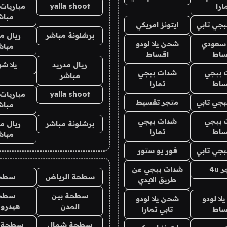
ارا
yalla shoot
مباريات 
مباش
جي تابي
ايتونز امريكي
برشلونة مباشر
ريال م
 سعودي
شحن يلا لودو
مباش
ساط
اقساط
ريال مدريد
يلا ش
 ببجي
شدات ببجي
مباشر
ساط
تمارا
yalla shoot
مباريات 
جي تابي
متجر تقسيط
مباش
 ببجي
شدات ببجي
برشلونة مباشر
ريال م
ساط
تمارا
مباش
جي تابي
فور يو ستور
4u
شدات ببجي عن
سطحة الرياض
سطح
طريق الايدي
سطحة بين
سطح
ا لودو
شحن يلا لودو
المدن
هيدرو
ساط
تابي تمارا
سطحة شمال
سطحة 