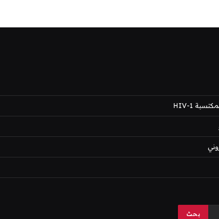
بة HIV-1
وني