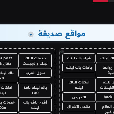
مواقع صديقة
+
!
اك لينك
شراء باك لينك
خدمات الباك
t post
لينك والجيست
مقال 
روابط
باقات باك لينك
ية
سوق العرب
باك لينك
20
 لنك،
اعلانات الباك
كلينكات
لينك
باك لينك باقة
اعلانات 
100
لين
backl
التدريس
أقوى باقة باك
خدمات با
العالم
منتدى الاشراق
لينك
026
 كبير