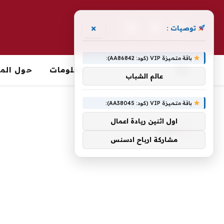
×
توصيات :
فيسبوك
X
الانستغرام
(Twitter)
باقة متميزة VIP (كود: AA86842):
معلومات
حول الما
عالم الشباب
الرئيسية
»
تطور
باقة متميزة VIP (كود: AA38045):
اول اثنين ريادة اعمال
تطور
مشاركة ارباح ادسنس