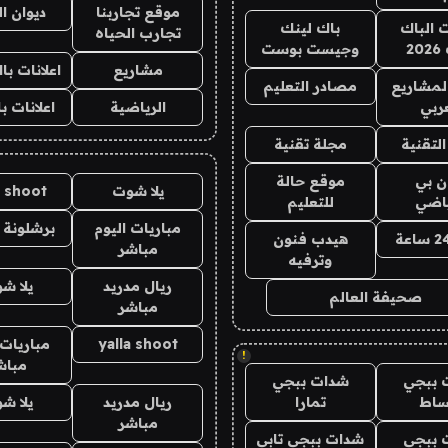
موقع تجاربنا
ديوان ا
ت الباك
باك لينك
تجارب الحياه
2
وجيست بوست
مشاريع
اعلانات ب
لمشاريع
مصادر التعليم
ربي
الرياضية
اعلانات ب
لتقنية
مجلة تقنية
ان بي
موقع حالة
يلا شوت
a shoot
ياضي
للتعليم
مباريات اليوم
برشلونة 
هيدب فنون
مباشر
وترفيه
ريال مدريد
يلا ش
صحيفة العالم
مباشر
yalla shoot
مباريات 
!
مباش
 ببجي
شدات ببجي
ساط
تمارا
ريال مدريد
يلا ش
مباشر
 ببجي
شدات ببجي تابي