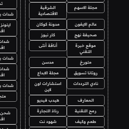
تم
مجلة الاسهم
الشرقية
الاقتصادية
شدات بب
عالم الايفون
مدونة كوكان
ايتونز
اق
صحيفة نهج
كار نيوز
شدات
موقع خبرة
أناقة أنثى
اق
التقني
شدات بب
متورخ
مدسن
شدات
روتانا تسويق
مجلة الابداع
اق
نادي الترددات
استشارات اون
شدات بب
لاين
متجر 
المعارف
هيدب فيديو
رمح التقنية
رذاذ التجارة
شحن يل
اق
طعم وكيف
شهود نت