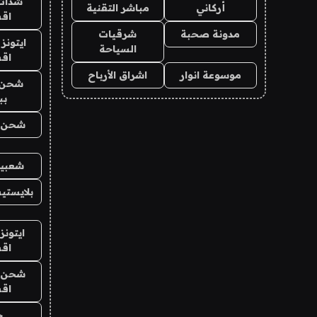
شدات
أركاني
مباشر التقنية
اق
مدونة صحبة
شرقيات
ايتونز
السياحة
اق
موسوعة انوار
اشراق الأرباح
شحن 
بب
شحن يل
شعبية
بلايستي
ايتونز
اق
شحن يل
اق
ح