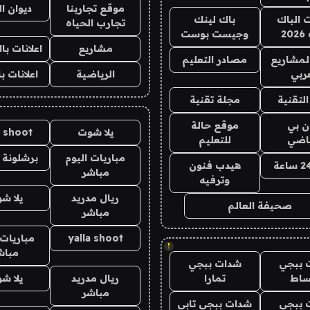
موقع تجاربنا
ديوان ا
ت الباك
باك لينك
تجارب الحياه
2
وجيست بوست
مشاريع
اعلانات ب
لمشاريع
مصادر التعليم
ربي
الرياضية
اعلانات ب
لتقنية
مجلة تقنية
ان بي
موقع حالة
يلا شوت
a shoot
ياضي
للتعليم
مباريات اليوم
برشلونة 
هيدب فنون
مباشر
وترفيه
ريال مدريد
يلا ش
صحيفة العالم
مباشر
yalla shoot
مباريات 
!
مباش
 ببجي
شدات ببجي
ساط
تمارا
ريال مدريد
يلا ش
مباشر
 ببجي
شدات ببجي تابي