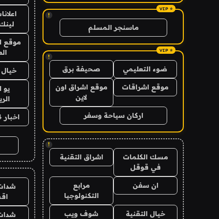
اعلانا
!
لينك 026
ماسنجر المسلم
موقع ا
الع
!
ضوء التعليمي
صحيفة برق
خيال ا
موقع اشراقات
موقع اشراق اون
يو 
لاين
الر
اركان سياحة وسفر
اخبار 24 ساعة
!
مسك الكلمات
اشراق التقنية
في قوقل
ان سفن
مرابع
شدات
التكنولوجيا
اق
خيال التقنية
شوف ويب
شدات