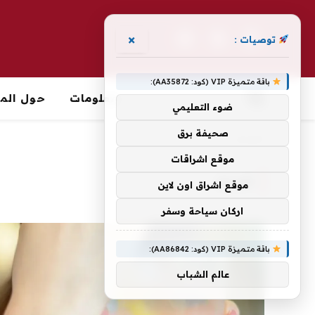
×
توصيات :
فيسبوك
X
الانستغرام
(Twitter)
باقة متميزة VIP (كود: AA35872):
معلومات
حول الما
ضوء التعليمي
صحيفة برق
الرئيسية
»
النساء
موقع اشراقات
النساء
موقع اشراق اون لاين
اركان سياحة وسفر
باقة متميزة VIP (كود: AA86842):
عالم الشباب