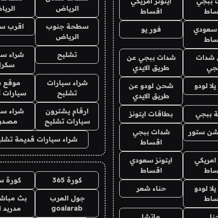
 ببجي
ايتونز امريكي
الرياض
الري
ساط
اقساط
سطحة جنوب
اقرب س
 سعودي
فور يو
الرياض
ساط
تشليح
شراء سي
شدات
شدات ببجي عن
سكرا
جي
طريق الايدي
شراء سيارات
موقع ش
ا لودو
شحن لودو عن
تشليح
سيارات 
طريق الايدي
ارقام يشترون
شراء سي
 ببجي
بطاقات ايتونز
سيارات تشليح
مصدو
شن ستور
شدات ببجي
شراء سيارات قديمة تشلي
اقساط
 امريكي
ايتونز سعودي
ساط
اقساط
كورة 365
كورة س
ا لودو
حناء شعر
جول العرب
بث مباشر
ساط
goalarab
مدريد ا
نا
ماتشا