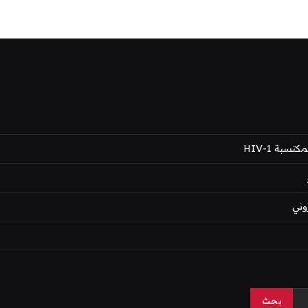
بة HIV-1
وني