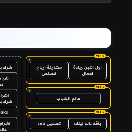
!
شراء ب
اول اثنين ريادة
مشاركة ارباح
اعمال
ادسنس
شراء 
نص
!
اشراق
عالم الشباب
شراء با
inks
!
اشراق 
باقة باك لينك
تحسين seo
عالم