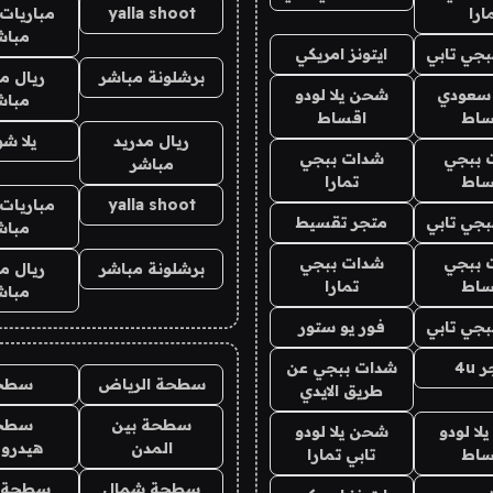
ارا
yalla shoot
مباريات 
مباش
جي تابي
ايتونز امريكي
برشلونة مباشر
ريال م
 سعودي
شحن يلا لودو
مباش
ساط
اقساط
ريال مدريد
يلا ش
 ببجي
شدات ببجي
مباشر
ساط
تمارا
yalla shoot
مباريات 
جي تابي
متجر تقسيط
مباش
 ببجي
شدات ببجي
برشلونة مباشر
ريال م
ساط
تمارا
مباش
جي تابي
فور يو ستور
4u
شدات ببجي عن
سطحة الرياض
سطح
طريق الايدي
سطحة بين
سطح
ا لودو
شحن يلا لودو
المدن
هيدرو
ساط
تابي تمارا
سطحة شمال
سطحة 