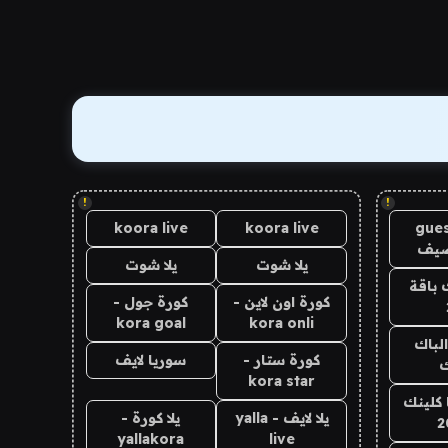
!
!
koora live
koora live
gues
ضيف
يلا شوت
يلا شوت
 باقة
كورة اون لاين -
كورة جول -
kora goal
kora onli
الباك
كورة ستار -
سوريا لايف
ك
kora star
 كلينك
يلا لايف - yalla
يلا كورة -
2
yallakora
live