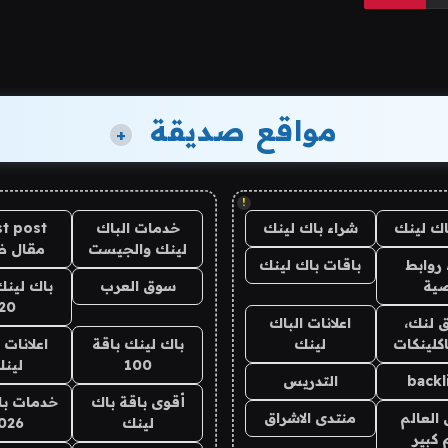
مواقع صديقة
+
!
اك لينك
شراء باك لينك
خدمات الباك
t post
لينك والجيست
مقال 
روابط
باقات باك لينك
ية
سوق العرب
باك لينك
20
 لنك،
اعلانات الباك
كلينكات
لينك
باك لينك باقة
اعلانات 
100
لين
backl
التدريس
أقوى باقة باك
خدمات با
العالم
منتدى الاشراق
لينك
026
 كبير