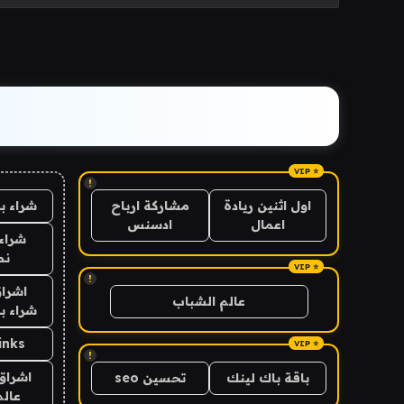
!
شراء ب
اول اثنين ريادة
مشاركة ارباح
اعمال
ادسنس
شراء 
نص
!
اشراق
عالم الشباب
شراء با
inks
!
اشراق 
باقة باك لينك
تحسين seo
عالم