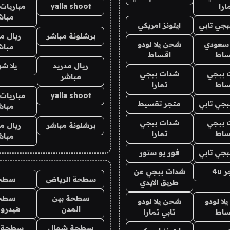
ارا
yalla shoot
مباريات 
مباش
جي تابي
ايتونز امريكي
برشلونة مباشر
ريال م
 سعودي
شحن يلا لودو
مباش
ساط
اقساط
ريال مدريد
يلا ش
 ببجي
شدات ببجي
مباشر
ساط
تمارا
yalla shoot
مباريات 
جي تابي
متجر تقسيط
مباش
 ببجي
شدات ببجي
برشلونة مباشر
ريال م
ساط
تمارا
مباش
جي تابي
فور يو ستور
4u
شدات ببجي عن
سطحة الرياض
سطح
طريق الايدي
سطحة بين
سطح
ا لودو
شحن يلا لودو
المدن
هيدرو
ساط
تابي تمارا
سطحة شمال
سطحة 