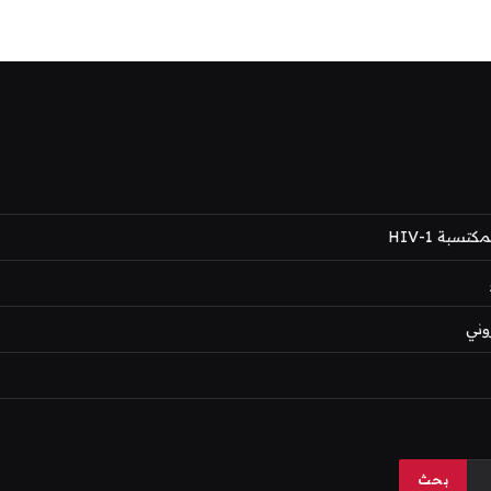
بة HIV-1
وني