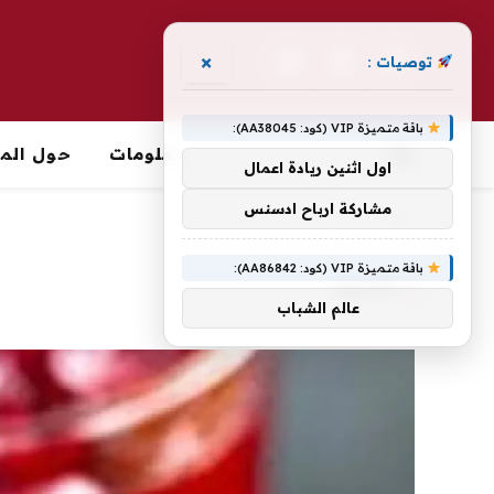
×
توصيات :
فيسبوك
X
الانستغرام
(Twitter)
باقة متميزة VIP (كود: AA38045):
معلومات
حول الما
اول اثنين ريادة اعمال
مشاركة ارباح ادسنس
الرئيسية
»
الغازية
باقة متميزة VIP (كود: AA86842):
الغازية
عالم الشباب