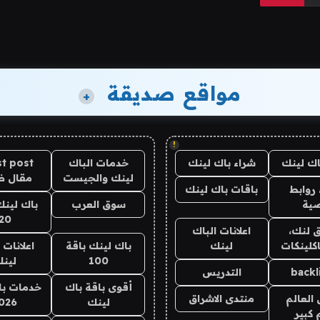
مواقع صديقة
+
!
اك لينك
شراء باك لينك
خدمات الباك
t post
لينك والجيست
مقال 
روابط
باقات باك لينك
ية
سوق العرب
باك لينك
20
 لنك،
اعلانات الباك
كلينكات
لينك
باك لينك باقة
اعلانات 
100
لين
backl
التدريس
أقوى باقة باك
خدمات با
العالم
منتدى الاشراق
لينك
026
 كبير