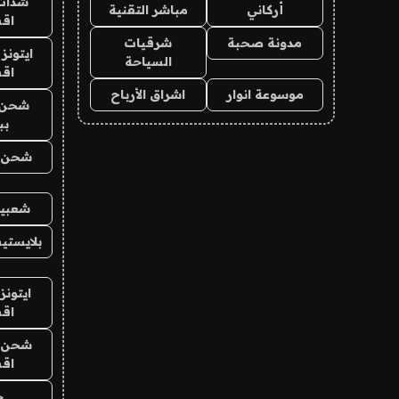
شدات
أركاني
مباشر التقنية
اق
مدونة صحبة
شرقيات
ايتونز
السياحة
اق
موسوعة انوار
اشراق الأرباح
شحن 
بب
شحن يل
شعبية
بلايستي
ايتونز
اق
شحن يل
اق
ح