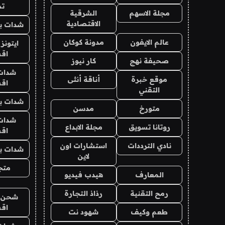
تم
مجلة الاسهم
الشرقية
الاقتصادية
شدات بب
عالم الايفون
مدونة كوكان
ايتونز
اق
صحيفة نهج
كار نيوز
شدات
موقع خبرة
أناقة أنثى
اق
التقني
شدات بب
متورخ
مدسن
شدات
روتانا تسويق
مجلة الابداع
اق
نادي الترددات
استشارات اون
شدات بب
لاين
متجر 
المعارف
هيدب فيديو
رمح التقنية
رذاذ التجارة
شحن يل
اق
طعم وكيف
شهود نت