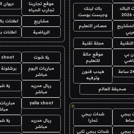
موقع تجاربنا
ديوان ا
ت الباك
باك لينك
تجارب الحياه
2
وجيست بوست
مشاريع
اعلانات ب
لمشاريع
مصادر التعليم
ربي
الرياضية
اعلانات ب
لتقنية
مجلة تقنية
ان بي
موقع حالة
يلا شوت
a shoot
ياضي
للتعليم
مباريات اليوم
برشلونة 
هيدب فنون
مباشر
وترفيه
ريال مدريد
يلا ش
صحيفة العالم
مباشر
yalla shoot
مباريات 
!
مباش
 ببجي
شدات ببجي
ساط
تمارا
ريال مدريد
يلا ش
مباشر
 ببجي
شدات ببجي تابي