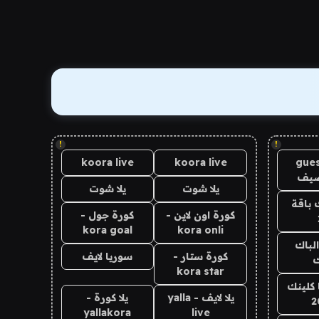
!
!
koora live
koora live
gues
ضيف
يلا شوت
يلا شوت
 باقة
كورة اون لاين -
كورة جول -
kora goal
kora onli
الباك
كورة ستار -
سوريا لايف
ك
kora star
 كلينك
يلا لايف - yalla
يلا كورة -
2
yallakora
live