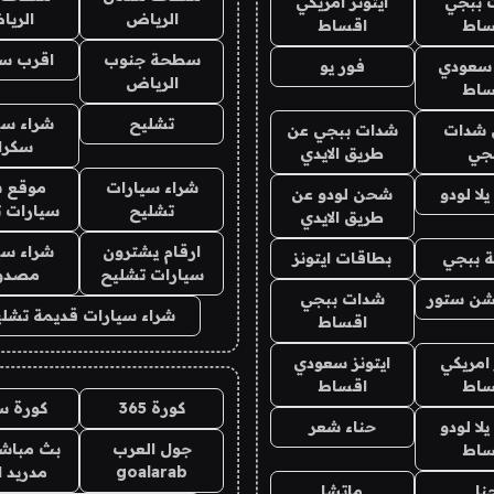
 ببجي
ايتونز امريكي
الرياض
الري
ساط
اقساط
سطحة جنوب
اقرب س
 سعودي
فور يو
الرياض
ساط
تشليح
شراء سي
شدات
شدات ببجي عن
سكرا
جي
طريق الايدي
شراء سيارات
موقع ش
ا لودو
شحن لودو عن
تشليح
سيارات 
طريق الايدي
ارقام يشترون
شراء سي
 ببجي
بطاقات ايتونز
سيارات تشليح
مصدو
شن ستور
شدات ببجي
شراء سيارات قديمة تشلي
اقساط
 امريكي
ايتونز سعودي
ساط
اقساط
كورة 365
كورة س
ا لودو
حناء شعر
جول العرب
بث مباشر
ساط
goalarab
مدريد ا
نا
ماتشا