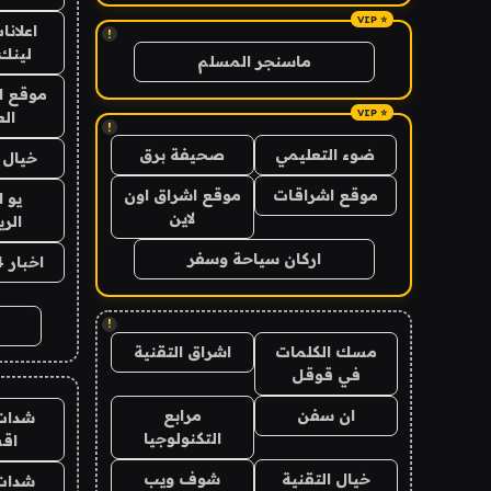
اعلانا
!
لينك 026
ماسنجر المسلم
موقع ا
الع
!
ضوء التعليمي
صحيفة برق
خيال ا
موقع اشراقات
موقع اشراق اون
يو 
لاين
الر
اركان سياحة وسفر
اخبار 24 ساعة
!
مسك الكلمات
اشراق التقنية
في قوقل
ان سفن
مرابع
شدات
التكنولوجيا
اق
خيال التقنية
شوف ويب
شدات