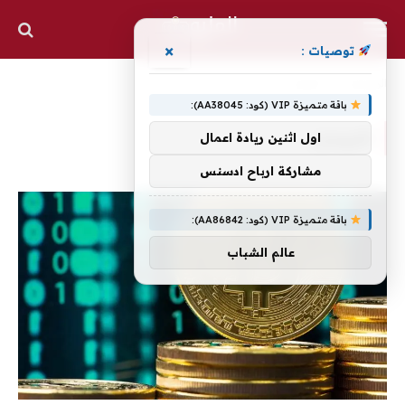
×
توصيات :
الرئيسية
»
التوصل
باقة متميزة VIP (كود: AA38045):
التوصل
اول اثنين ريادة اعمال
مشاركة ارباح ادسنس
باقة متميزة VIP (كود: AA86842):
عالم الشباب