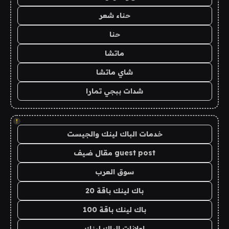
حناء شعر
حنا
ماتشا
شاي ماتشا
شدات ببجي تمارا
!
خدمات الباك لينك والجيست
guest post مقال ضيف
سوق العرب
باك لينك باقة 20
باك لينك باقة 100
اعلانات الباك لينك