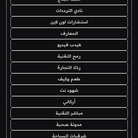
نادي الترددات
استشارات اون لاين
المعارف
هيدب فيديو
رمح التقنية
رذاذ التجارة
طعم وكيف
شهود نت
أركاني
مباشر التقنية
مدونة صحبة
شرقيات السياحة