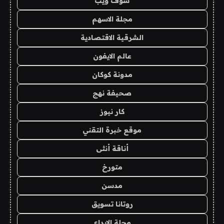
شوف ويب
مجلة الاسهم
الشرقية الاقتصادية
عالم الايفون
مدونة كوكان
صحيفة نهج
كار نيوز
موقع خبرة التقني
أناقة أنثى
متورخ
مدسن
روتانا تسويق
مجلة الابداع