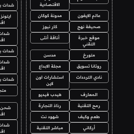
الاقتصادية
شدات بب
عالم الايفون
مدونة كوكان
ايتونز
اق
صحيفة نهج
كار نيوز
شدات
موقع خبرة
أناقة أنثى
اق
التقني
شدات بب
متورخ
مدسن
شدات
روتانا تسويق
مجلة الابداع
اق
نادي الترددات
استشارات اون
شدات بب
لاين
متجر 
المعارف
هيدب فيديو
رمح التقنية
رذاذ التجارة
شحن يل
اق
طعم وكيف
شهود نت
شدات
أركاني
مباشر التقنية
اق