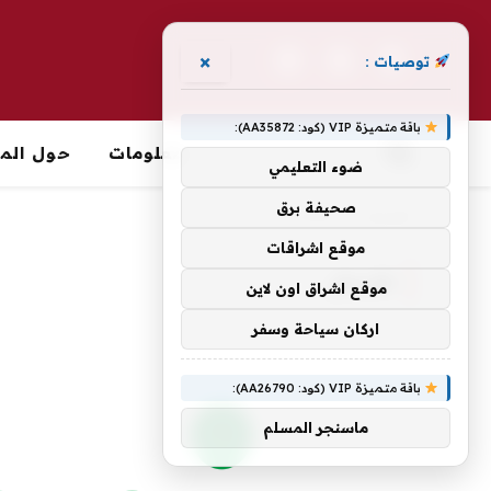
×
توصيات :
فيسبوك
X
الانستغرام
(Twitter)
باقة متميزة VIP (كود: AA35872):
معلومات
حول الما
ضوء التعليمي
صحيفة برق
الرئيسية
»
الأعمال
موقع اشراقات
الأعمال
موقع اشراق اون لاين
اركان سياحة وسفر
باقة متميزة VIP (كود: AA26790):
ماسنجر المسلم