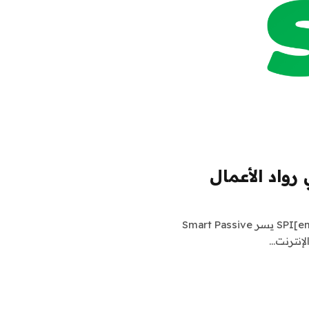
واد الأعمال
ساندي مان، مدير التسويق وسائل الإعلام SPI[email protected] يسر Smart Passive