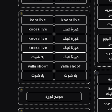
ر
دريد
!
ر
kora live
koora live
وت
كورة لايف
koora live
اليوم
كورة لايف
koora live
ر
كورة لايف
koora live
دريد
كورة لايف
يلا شوت
ر
yalla shoot
yalla shoot
!
يلا شوت
يلا شوت
ه
ة
!
ليك
موقع كورة
غرب
اض
!