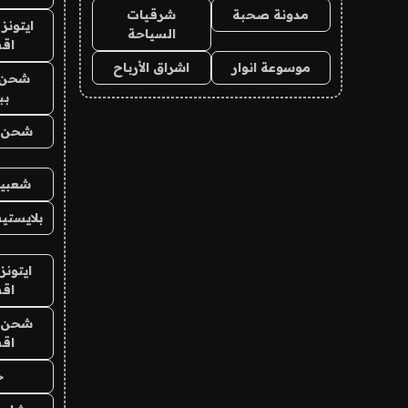
مدونة صحبة
شرقيات
ايتونز
السياحة
اق
موسوعة انوار
اشراق الأرباح
شحن 
بب
شحن يل
شعبية
بلايستي
ايتونز
اق
شحن يل
اق
ح