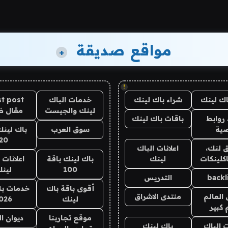
مواقع صديقة
+
!
اك لينك
شراء باك لينك
خدمات الباك
t post
لينك والجيست
مقال 
روابط
باقات باك لينك
ية
سوق العرب
باك لينك
20
 لنك،
اعلانات الباك
كلينكات
لينك
باك لينك باقة
اعلانات 
100
لين
backl
التدريس
أقوى باقة باك
خدمات با
العالم
منتدى الاشراق
لينك
026
 كبير
موقع تجاربنا
ديوان ا
ت الباك
باك لينك