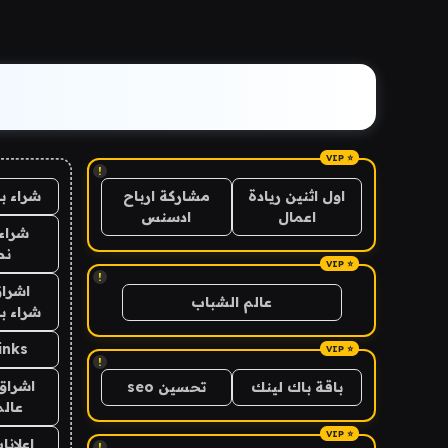
!
شراء ب
اول اثنين ريادة
مشاركة ارباح
اعمال
ادسنس
شراء 
نص
!
اشراق
عالم الشباب
شراء با
inks
!
اشراق 
باقة باك لينك
تحسين seo
عالم
اعلانا
!