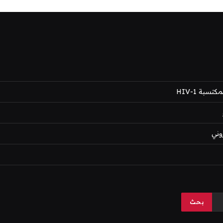
بة HIV-1
وني