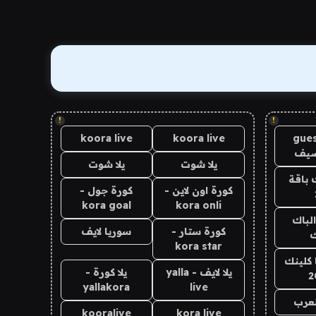
!
!
koora live
koora live
gues
ضيف
يلا شوت
يلا شوت
 باقة
كورة اون لاين -
كورة جول -
kora goal
kora onli
الباك
كورة ستار -
سوريا لايف
ك
kora star
 كلينك
يلا لايف - yalla
يلا كورة -
2
yallakora
live
لعرب
kooralive
kora live