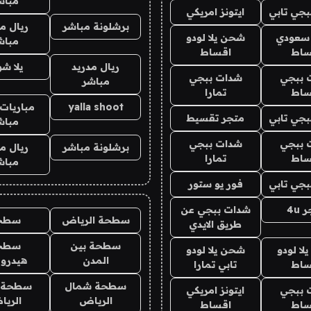
مباش
جي تابي
ايتونز امريكي
برشلونة مباشر
ريال م
 سعودي
شحن يلا لودو
مباش
ساط
اقساط
ريال مدريد
يلا ش
 ببجي
شدات ببجي
مباشر
ساط
تمارا
yalla shoot
مباريات 
جي تابي
متجر تقسيط
مباش
 ببجي
شدات ببجي
برشلونة مباشر
ريال م
ساط
تمارا
مباش
جي تابي
فور يو ستور
4u
شدات ببجي عن
سطحة الرياض
سطح
طريق الايدي
سطحة بين
سطح
ا لودو
شحن يلا لودو
المدن
هيدرو
ساط
تابي تمارا
سطحة شمال
سطحة 
 ببجي
ايتونز امريكي
الرياض
الري
ساط
اقساط