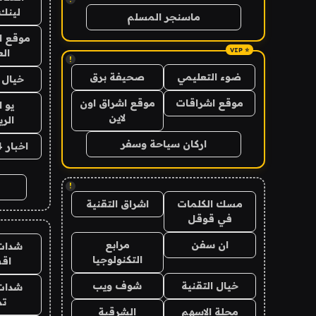
لينك 026
ماسنجر المسلم
موقع ا
الع
!
ضوء التعليمي
صحيفة برق
خيال ا
موقع اشراقات
موقع اشراق اون
يو 
لاين
الر
اركان سياحة وسفر
اخبار 24 ساعة
!
مسك الكلمات
اشراق التقنية
في قوقل
ان سفن
مرابع
شدات
التكنولوجيا
اق
خيال التقنية
شوف ويب
شدات
تم
مجلة الاسهم
الشرقية