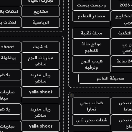
تجارب الحياه
2
وجيست بوست
مشاريع
اعلانات ب
لمشاريع
مصادر التعليم
ربي
الرياضية
اعلانات ب
لتقنية
مجلة تقنية
ان بي
موقع حالة
يلا شوت
a shoot
ياضي
للتعليم
مباريات اليوم
برشلونة 
هيدب فنون
مباشر
وترفيه
ريال مدريد
يلا ش
صحيفة العالم
مباشر
yalla shoot
مباريات 
!
مباش
 ببجي
شدات ببجي
ساط
تمارا
ريال مدريد
يلا ش
مباشر
 ببجي
شدات ببجي تابي
ارا
yalla shoot
مباريات 