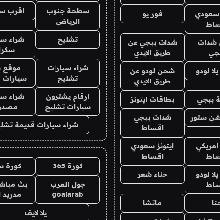
سطحة جنوب
اقرب س
 سعودي
فور يو
الرياض
ساط
تشليح
شراء سي
شدات
شدات ببجي عن
سكرا
جي
طريق الايدي
شراء سيارات
موقع ش
ا لودو
شحن لودو عن
تشليح
سيارات 
طريق الايدي
ارقام يشترون
شراء سي
 ببجي
بطاقات ايتونز
سيارات تشليح
مصدو
شن ستور
شدات ببجي
شراء سيارات قديمة تشلي
اقساط
 امريكي
ايتونز سعودي
ساط
اقساط
كورة 365
كورة س
ا لودو
حناء شعر
جول العرب
بث مباشر
ساط
goalarab
مدريد ا
نا
ماتشا
يلا لايف