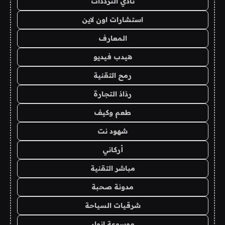
نادي الترددات
استشارات اون لاين
المعارف
هيدب فيديو
رمح التقنية
رذاذ التجارة
طعم وكيف
شهود نت
أركاني
مباشر التقنية
مدونة صحبة
شرقيات السياحة
موسوعة انوار