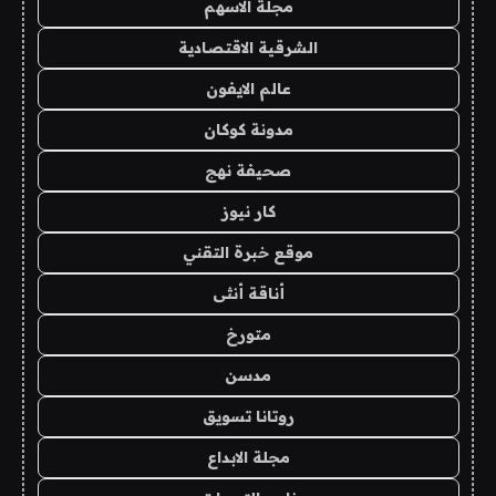
مجلة الاسهم
الشرقية الاقتصادية
عالم الايفون
مدونة كوكان
صحيفة نهج
كار نيوز
موقع خبرة التقني
أناقة أنثى
متورخ
مدسن
روتانا تسويق
مجلة الابداع