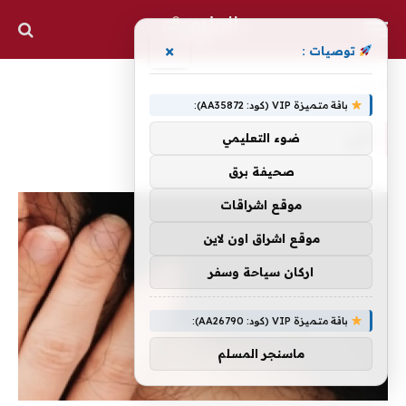
×
توصيات :
الرئيسية
»
ألم
باقة متميزة VIP (كود: AA35872):
ألم
ضوء التعليمي
صحيفة برق
موقع اشراقات
موقع اشراق اون لاين
اركان سياحة وسفر
باقة متميزة VIP (كود: AA26790):
ماسنجر المسلم