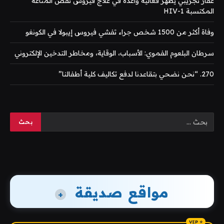
عقار تجريبي يظهر فعالية واعدة في علاج فيروس نقص المناعة
المكتسبة HIV-1
وفاة أكثر من 1500 شخص جراء تفشي فيروس إيبولا في الكونغو
سرطان البلعوم الفموي: الأسباب، الوقاية، ومخاطر التدخين الإلكتروني
270. “نحن نضحي بتقاعدنا لدفع تكاليف كلية أطفالنا”
مواقع صديقة
+