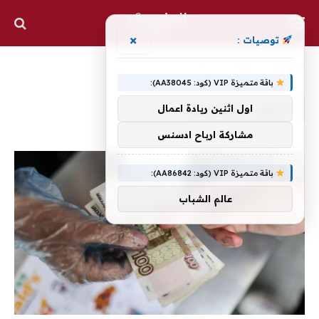
×
توصيات :
الرئيسية
»
2025
»
مايو
باقة متميزة VIP (كود: AA38045):
الشهر:
مايو 2025
اول اثنين ريادة اعمال
مشاركة ارباح ادسنس
باقة متميزة VIP (كود: AA86842):
عالم الشباب