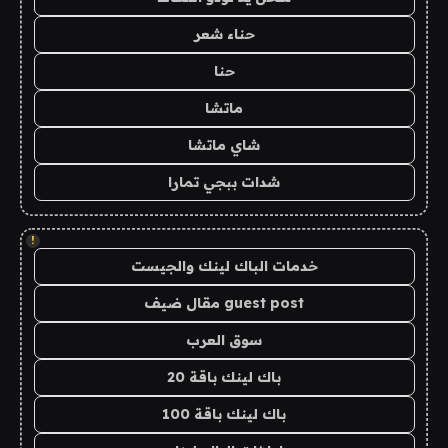
حناء شعر
حنا
ماتشا
شاي ماتشا
شدات ببجي تمارا
!
خدمات الباك لينك والجيست
guest post مقال ضيف
سوق العرب
باك لينك باقة 20
باك لينك باقة 100