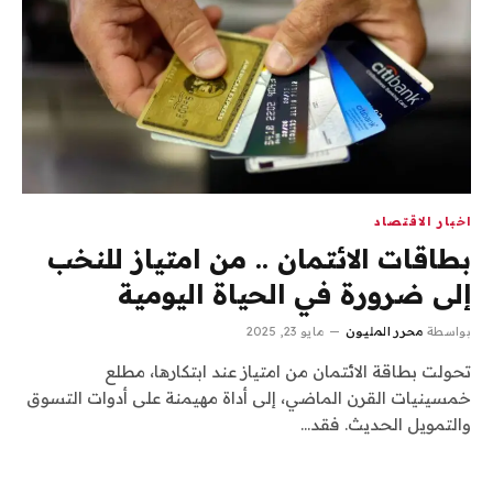
اخبار الاقتصاد
بطاقات الائتمان .. من امتياز للنخب
إلى ضرورة في الحياة اليومية
بواسطة
محرر المليون
مايو 23, 2025
تحولت بطاقة الائتمان من امتياز عند ابتكارها، مطلع
خمسينيات القرن الماضي، إلى أداة مهيمنة على أدوات التسوق
والتمويل الحديث. فقد…