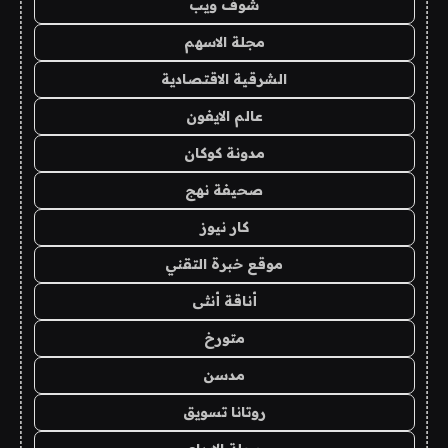
شوف ويب
مجلة الاسهم
الشرقية الاقتصادية
عالم الايفون
مدونة كوكان
صحيفة نهج
كار نيوز
موقع خبرة التقني
أناقة أنثى
متورخ
مدسن
روتانا تسويق