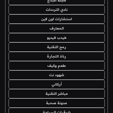
مجلة الابداع
نادي الترددات
استشارات اون لاين
المعارف
هيدب فيديو
رمح التقنية
رذاذ التجارة
طعم وكيف
شهود نت
أركاني
مباشر التقنية
مدونة صحبة
شرقيات السياحة