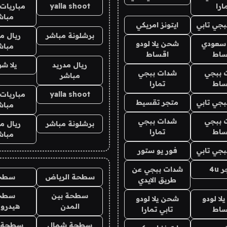
ارا
yalla shoot
مباريات 
مباش
جي تابي
ايتونز امريكي
برشلونة مباشر
ريال م
 سعودي
شحن يلا لودو
مباش
ساط
اقساط
ريال مدريد
يلا ش
 ببجي
شدات ببجي
مباشر
ساط
تمارا
yalla shoot
مباريات 
جي تابي
متجر تقسيط
مباش
 ببجي
شدات ببجي
برشلونة مباشر
ريال م
ساط
تمارا
مباش
جي تابي
فور يو ستور
4u
شدات ببجي عن
سطحة الرياض
سطح
طريق الايدي
سطحة بين
سطح
ا لودو
شحن يلا لودو
المدن
هيدرو
ساط
تابي تمارا
سطحة شمال
سطحة 