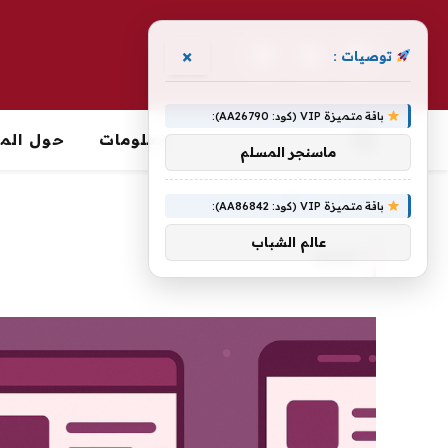
×
توصيات :
فيسبوك
X
الانستغرام
(Twitter)
باقة متميزة VIP (كود: AA26790):
معلومات
حول الما
ماسنجر المسلم
الرئيسية
»
MVP
باقة متميزة VIP (كود: AA86842):
عالم الشباب
MVP