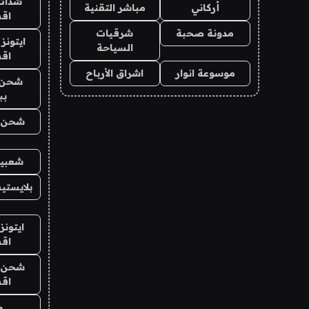
شدات
أركاني
مباشر التقنية
اق
مدونة صحبة
شرقيات
ايتونز
السياحة
اق
موسوعة انوار
اشراق الأرباح
شحن 
بب
شحن يل
شعبية
بلايستي
ايتونز
اق
شحن يل
اق
ح