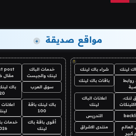
مواقع صديقة
+
!
اك لينك
شراء باك لينك
خدمات الباك
t post
لينك والجيست
مقال 
روابط
باقات باك لينك
ية
سوق العرب
باك لينك
20
 لنك،
اعلانات الباك
كلينكات
لينك
باك لينك باقة
اعلانات 
100
لين
backl
التدريس
أقوى باقة باك
خدمات با
العالم
منتدى الاشراق
لينك
026
 كبير