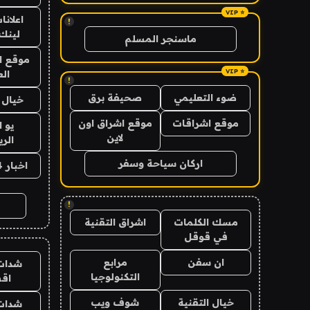
اعلانا
!
لينك 026
ماسنجر المسلم
موقع ا
الع
!
ضوء التعليمي
صحيفة برق
خيال ا
موقع اشراقات
موقع اشراق اون
يو 
لاين
الر
اركان سياحة وسفر
اخبار 24 ساعة
!
مسك الكلمات
اشراق التقنية
في قوقل
ان سفن
مرابع
شدات
التكنولوجيا
اق
خيال التقنية
شوف ويب
شدات