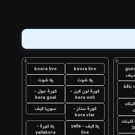
!
!
koora live
koora live
gues
ضيف
يلا شوت
يلا شوت
 باقة
كورة اون لاين -
كورة جول -
kora goal
kora onli
الباك
كورة ستار -
سوريا لايف
ك
kora star
 كلينك
يلا لايف - yalla
يلا كورة -
2
yallakora
live