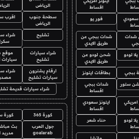
 ببجي
ايتونز امريكي
الرياض
الري
ساط
اقساط
سطحة جنوب
اقرب س
 سعودي
فور يو
الرياض
ساط
تشليح
شراء سي
شدات
شدات ببجي عن
سكرا
جي
طريق الايدي
شراء سيارات
موقع ش
ا لودو
شحن لودو عن
تشليح
سيارات 
طريق الايدي
ارقام يشترون
شراء سي
 ببجي
بطاقات ايتونز
سيارات تشليح
مصدو
شن ستور
شدات ببجي
شراء سيارات قديمة تشلي
اقساط
 امريكي
ايتونز سعودي
ساط
اقساط
كورة 365
كورة س
ا لودو
حناء شعر
جول العرب
بث مباشر
ساط
goalarab
مدريد ا
نا
ماتشا