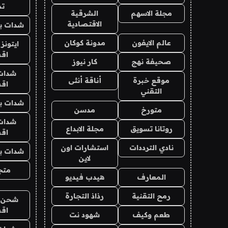
تم
مجلة الاسهم
الشرقية
الاقتصادية
شدات بب
عالم الايفون
مدونة كوكان
ايتونز
اق
صحيفة نهج
كار نيوز
شدات
موقع خبرة
أناقة أنثى
اق
التقني
شدات بب
متورخ
مدسن
شدات
روتانا تسويق
مجلة الابداع
اق
نادي الترددات
استشارات اون
شدات بب
لاين
متجر 
المعارف
هيدب فيديو
رمح التقنية
رذاذ التجارة
شحن يل
اق
طعم وكيف
شهود نت