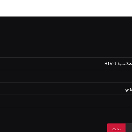
بة HIV-1
وني