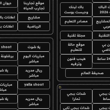
موقع تجاربنا
ديوان ا
ت الباك
باك لينك
تجارب الحياه
2
وجيست بوست
مشاريع
اعلانات ب
لمشاريع
مصادر التعليم
ربي
الرياضية
اعلانات ب
لتقنية
مجلة تقنية
ان بي
موقع حالة
يلا شوت
a shoot
ياضي
للتعليم
مباريات اليوم
برشلونة 
هيدب فنون
مباشر
وترفيه
ريال مدريد
يلا ش
صحيفة العالم
مباشر
yalla shoot
مباريات 
!
مباش
 ببجي
شدات ببجي
ساط
تمارا
ريال مدريد
يلا ش
مباشر
 ببجي
شدات ببجي تابي