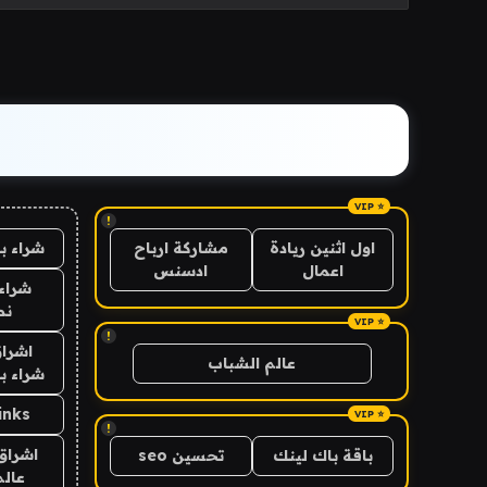
!
شراء ب
اول اثنين ريادة
مشاركة ارباح
اعمال
ادسنس
شراء 
نص
!
اشراق
عالم الشباب
شراء با
inks
!
اشراق 
باقة باك لينك
تحسين seo
عالم