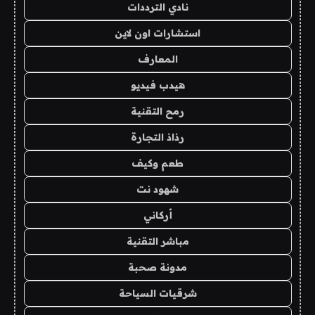
نادي الترددات
استشارات اون لاين
المعارف
هيدب فيديو
رمح التقنية
رذاذ التجارة
طعم وكيف
شهود نت
أركاني
مباشر التقنية
مدونة صحبة
شرقيات السياحة