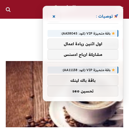
×
توصيات :
الرئيسية
»
يسبب
باقة متميزة VIP (كود: AA38045):
يسبب
اول اثنين ريادة اعمال
مشاركة ارباح ادسنس
باقة متميزة VIP (كود: AA11138):
باقة باك لينك
تحسين seo