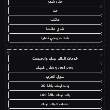
حناء شعر
حنا
ماتشا
شاي ماتشا
شدات ببجي تمارا
!
خدمات الباك لينك والجيست
guest post مقال ضيف
سوق العرب
باك لينك باقة 20
باك لينك باقة 100
اعلانات الباك لينك