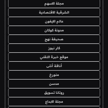
مجلة الاسهم
الشرقية الاقتصادية
عالم الايفون
مدونة كوكان
صحيفة نهج
كار نيوز
موقع خبرة التقني
أناقة أنثى
متورخ
مدسن
روتانا تسويق
مجلة الابداع