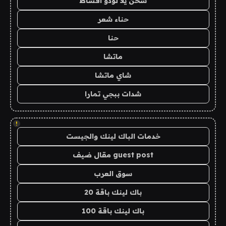
شحن يلا لودو اقساط
حناء شعر
حنا
ماتشا
شاي ماتشا
شدات ببجي تمارا
!
خدمات الباك لينك والجيست
guest post مقال ضيف
سوق العرب
باك لينك باقة 20
باك لينك باقة 100