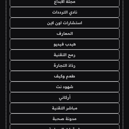
مجلة الابداع
نادي الترددات
استشارات اون لاين
المعارف
هيدب فيديو
رمح التقنية
رذاذ التجارة
طعم وكيف
شهود نت
أركاني
مباشر التقنية
مدونة صحبة