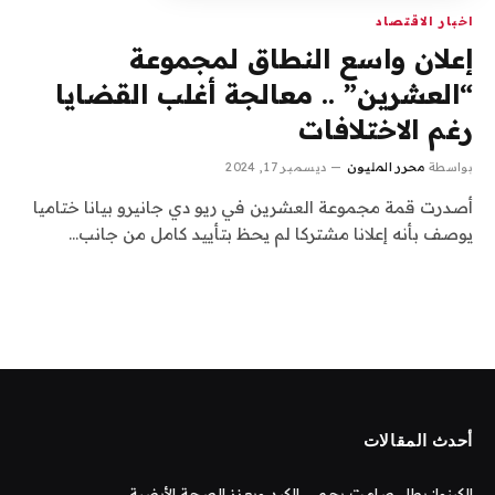
اخبار الاقتصاد
إعلان واسع النطاق لمجموعة
“العشرين” .. معالجة أغلب القضايا
رغم الاختلافات
بواسطة
محرر المليون
ديسمبر 17, 2024
أصدرت قمة مجموعة العشرين في ريو دي جانيرو بيانا ختاميا
يوصف بأنه إعلانا مشتركا لم يحظ بتأييد كامل من جانب…
أحدث المقالات
الكينوا: بطل صامت يحمي الكبد ويعزز الصحة الأيضية