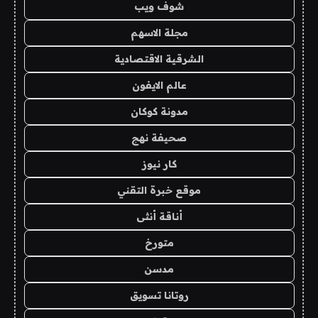
شوف ويب
مجلة الاسهم
الشرقية الاقتصادية
عالم الايفون
مدونة كوكان
صحيفة نهج
كار نيوز
موقع خبرة التقني
أناقة أنثى
متورخ
مدسن
روتانا تسويق