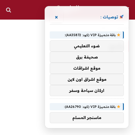
×
توصيات :
الرئيسية
»
واسع
باقة متميزة VIP (كود: AA35872):
واسع
ضوء التعليمي
صحيفة برق
موقع اشراقات
موقع اشراق اون لاين
اركان سياحة وسفر
باقة متميزة VIP (كود: AA26790):
ماسنجر المسلم