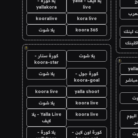
يلا لايف - yalla
يلا كورة -
2
yallakora
live
لعرب
kooralive
kora live
koora 365
يلا شوت
اك لينك
اكلينك
!
يلا شوت
كورة ستار -
!
koora-star
yall
كورة جول -
يلا شوت
مباشر
koora-goal
koora live
yalla shoot
وت
koora live
يلا شوت
koora live
Yalla Live - يلا
اليوم
لايف
ر
كورة اون لاين -
يلا كورة -
وت