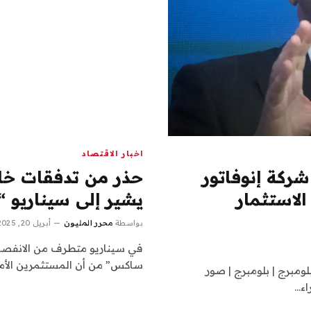
اخبار الاقتصاد
ركة إنوفاتور
الاستثمار
يشير إلى سيناريو 
بواسطة
محرر المليون
أبريل 20, 2025
في سيناريو متطرف من الانفصال 
ساكس” من أن المستثمرين الأم
مبرج | بلومبرج | صور
اء…