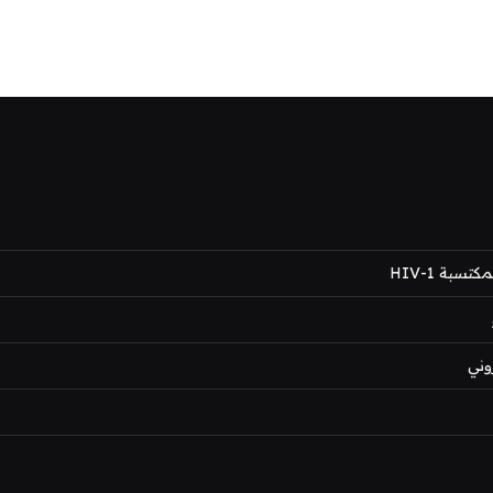
بة HIV-1
وني