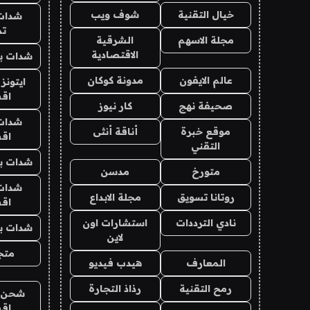
خيال التقنية
شوف ويب
شدات
تم
مجلة الاسهم
الشرقية
الاقتصادية
شدات بب
عالم الايفون
مدونة كوكان
ايتونز
اق
صحيفة نهج
كار نيوز
شدات
موقع خبرة
أناقة أنثى
اق
التقني
شدات بب
متورخ
مدسن
شدات
روتانا تسويق
مجلة الابداع
اق
نادي الترددات
استشارات اون
شدات بب
لاين
متجر 
المعارف
هيدب فيديو
رمح التقنية
رذاذ التجارة
شحن يل
اق