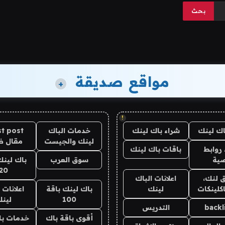
مواقع صديقة
+
!
اك لينك
شراء باك لينك
خدمات الباك
t post
لينك والجيست
مقال 
روابط
باقات باك لينك
ية
سوق العرب
باك لينك
20
 لنك،
اعلانات الباك
كلينكات
لينك
باك لينك باقة
اعلانات 
100
لين
backl
التدريس
أقوى باقة باك
خدمات با