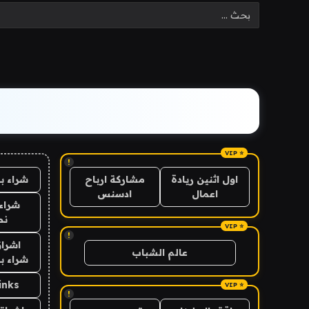
!
شراء ب
اول اثنين ريادة
مشاركة ارباح
اعمال
ادسنس
شراء 
نص
!
اشراق
عالم الشباب
شراء با
inks
!