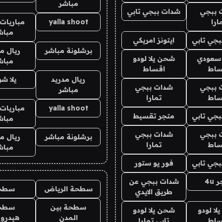
مباشر
 ببجي
شدات ببجي تابي
ارا
yalla shoot
مباريات 
مباش
جي تابي
ايتونز امريكي
برشلونة مباشر
ريال م
 سعودي
شحن يلا لودو
مباش
ساط
اقساط
ريال مدريد
يلا ش
 ببجي
شدات ببجي
مباشر
ساط
تمارا
yalla shoot
مباريات 
جي تابي
متجر تقسيط
مباش
 ببجي
شدات ببجي
برشلونة مباشر
ريال م
ساط
تمارا
مباش
جي تابي
فور يو ستور
4u
شدات ببجي عن
سطحة الرياض
سطح
طريق الايدي
سطحة بين
سطح
ا لودو
شحن يلا لودو
المدن
هيدرو
ساط
تابي تمارا