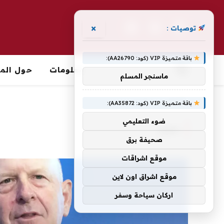
×
توصيات :
فيسبوك
X
الانستغرام
(Twitter)
باقة متميزة VIP (كود: AA26790):
معلومات
حول الما
ماسنجر المسلم
الرئيسية
»
مليار
باقة متميزة VIP (كود: AA35872):
ضوء التعليمي
مليار
صحيفة برق
موقع اشراقات
موقع اشراق اون لاين
اركان سياحة وسفر