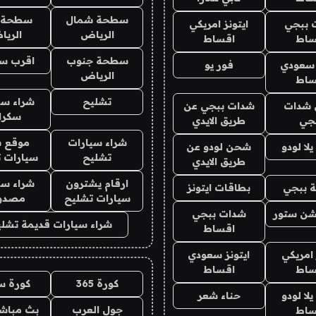
سطحة شمال
سطحة 
 ببجي
ايتونز امريكي
الرياض
الري
ساط
اقساط
سطحة جنوب
اقرب س
 سعودي
فور يو
الرياض
ساط
تشليح
شراء سي
شدات
شدات ببجي عن
سكرا
جي
طريق الايدي
شراء سيارات
موقع ش
ا لودو
شحن لودو عن
تشليح
سيارات 
طريق الايدي
ارقام يشترون
شراء سي
 ببجي
بطاقات ايتونز
سيارات تشليح
مصدو
شن ستور
شدات ببجي
شراء سيارات قديمة تشلي
اقساط
 امريكي
ايتونز سعودي
ساط
اقساط
كورة 365
كورة س
ا لودو
حناء شعر
جول العرب
بث مباشر
ساط