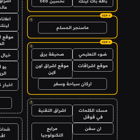
اشراق 
باقة باك لينك
تحسين seo
عالم
اعلانا
!
لينك 026
ماسنجر المسلم
موقع ا
الع
!
ضوء التعليمي
صحيفة برق
خيال ا
موقع اشراقات
موقع اشراق اون
يو 
لاين
الر
اركان سياحة وسفر
اخبار 24 ساعة
!
مسك الكلمات
اشراق التقنية
في قوقل
ان سفن
مرابع
شدات
التكنولوجيا
اق