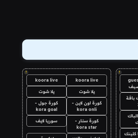
!
!
koora live
koora live
gues
ضيف
يلا شوت
يلا شوت
 باقة
كورة اون لاين -
كورة جول -
kora goal
kora onli
الباك
كورة ستار -
سوريا لايف
ك
kora star
 كلينك