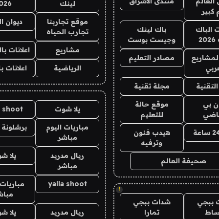
العالم
منتدى الاشراق
لينك
026
 كبير
موقع تجاربنا
ديوان ا
ت الباك
باك لينك
تجارب الحياه
2
وجيست بوست
مشاريع
اعلانات ب
لمشاريع
مصادر التعليم
ربي
الرياضية
اعلانات ب
لتقنية
مجلة تقنية
ان بي
موقع حالة
يلا شوت
a shoot
ياضي
للتعليم
مباريات اليوم
برشلونة 
هيدب فنون
مباشر
وترفيه
ريال مدريد
يلا ش
صحيفة العالم
مباشر
yalla shoot
مباريات 
!
مباش
 ببجي
شدات ببجي
ساط
تمارا
ريال مدريد
يلا ش