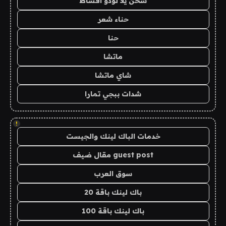
شحن يلا لودو اقساط
حناء شعر
حنا
ماتشا
شاي ماتشا
شدات ببجي تمارا
!
خدمات الباك لينك والجيست
guest post مقال ضيف
سوق العرب
باك لينك باقة 20
باك لينك باقة 100