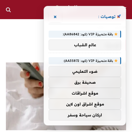
×
توصيات :
الرئيسية
»
فهمها
باقة متميزة VIP (كود: AA86842):
فهمها
عالم الشباب
باقة متميزة VIP (كود: AA35872):
ضوء التعليمي
صحيفة برق
موقع اشراقات
موقع اشراق اون لاين
اركان سياحة وسفر