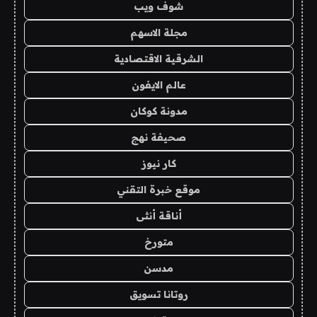
شوف ويب
مجلة الاسهم
الشرقية الاقتصادية
عالم الايفون
مدونة كوكان
صحيفة نهج
كار نيوز
موقع خبرة التقني
أناقة أنثى
متورخ
مدسن
روتانا تسويق