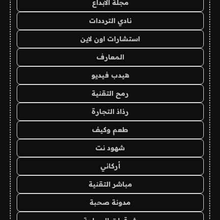
مجلة الابداع
نادي الترددات
استشارات اون لاين
المعارف
هيدب فيديو
رمح التقنية
رذاذ التجارة
طعم وكيف
شهود نت
أركاني
مباشر التقنية
مدونة صحبة