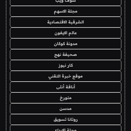
شوف ويب
مجلة الاسهم
الشرقية الاقتصادية
عالم الايفون
مدونة كوكان
صحيفة نهج
كار نيوز
موقع خبرة التقني
أناقة أنثى
متورخ
مدسن
روتانا تسويق
مجلة الابداع