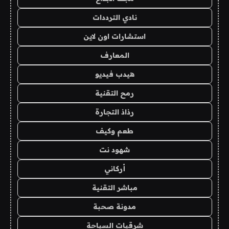
نادي الترددات
استشارات اون لاين
المعارف
هيدب فيديو
رمح التقنية
رذاذ التجارة
طعم وكيف
شهود نت
أركاني
مباشر التقنية
مدونة صحبة
شرقيات السياحة