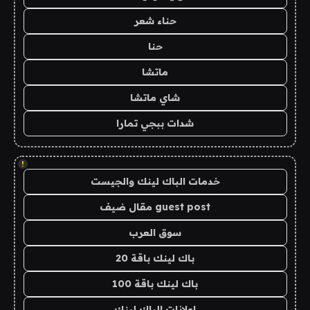
حناء شعر
حنا
ماتشا
شاي ماتشا
شدات ببجي تمارا
!
خدمات الباك لينك والجيست
guest post مقال ضيف
سوق العرب
باك لينك باقة 20
باك لينك باقة 100
اعلانات الباك لينك