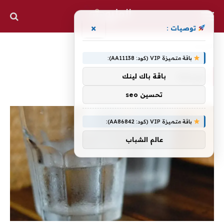
×
توصيات :
الرئيسية
»
صباحا
باقة متميزة VIP (كود: AA11138):
صباحا
باقة باك لينك
تحسين seo
باقة متميزة VIP (كود: AA86842):
عالم الشباب