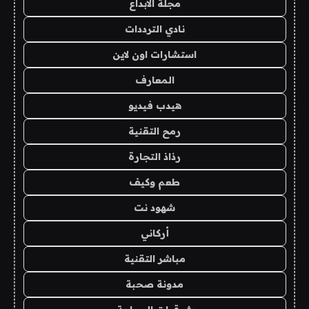
مجلة الابداع
نادي الترددات
استشارات اون لاين
المعارف
هيدب فيديو
رمح التقنية
رذاذ التجارة
طعم وكيف
شهود نت
أركاني
مباشر التقنية
مدونة صحبة