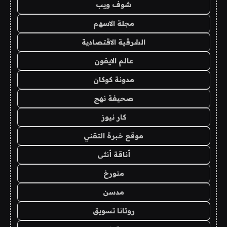
شوف ويب
مجلة الاسهم
الشرقية الاقتصادية
عالم الايفون
مدونة كوكان
صحيفة نهج
كار نيوز
موقع خبرة التقني
أناقة أنثى
متورخ
مدسن
روتانا تسويق