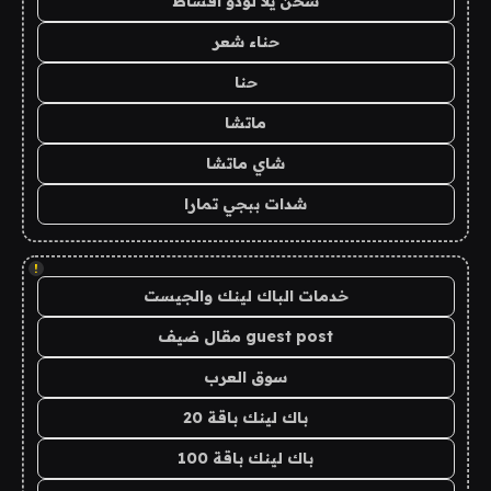
شحن يلا لودو اقساط
حناء شعر
حنا
ماتشا
شاي ماتشا
شدات ببجي تمارا
!
خدمات الباك لينك والجيست
guest post مقال ضيف
سوق العرب
باك لينك باقة 20
باك لينك باقة 100