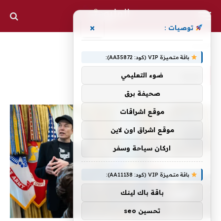
×
توصيات :
الرئيسية
»
خيارا
باقة متميزة VIP (كود: AA35872):
خيارا
ضوء التعليمي
صحيفة برق
موقع اشراقات
موقع اشراق اون لاين
اركان سياحة وسفر
باقة متميزة VIP (كود: AA11138):
باقة باك لينك
تحسين seo