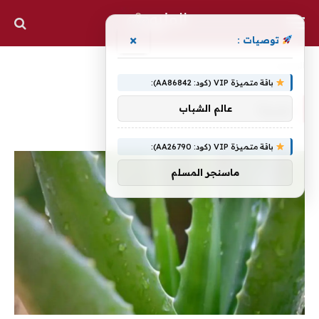
×
توصيات :
الرئيسية
»
جديدا
باقة متميزة VIP (كود: AA86842):
جديدا
عالم الشباب
باقة متميزة VIP (كود: AA26790):
ماسنجر المسلم