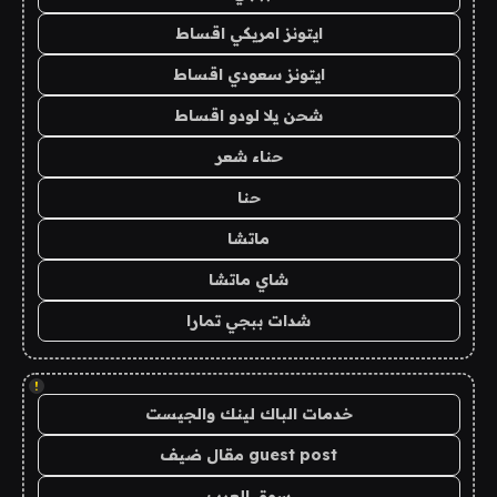
ايتونز امريكي اقساط
ايتونز سعودي اقساط
شحن يلا لودو اقساط
حناء شعر
حنا
ماتشا
شاي ماتشا
شدات ببجي تمارا
!
خدمات الباك لينك والجيست
guest post مقال ضيف
سوق العرب