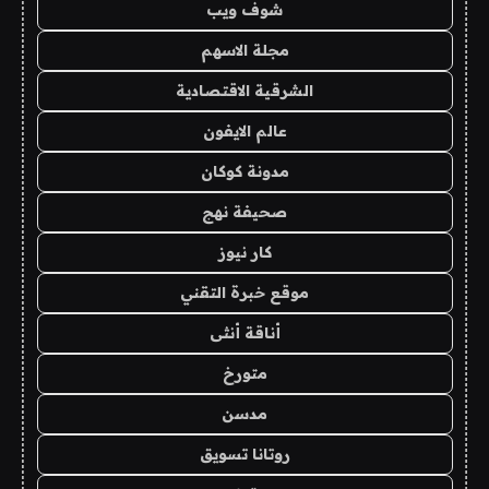
شوف ويب
مجلة الاسهم
الشرقية الاقتصادية
عالم الايفون
مدونة كوكان
صحيفة نهج
كار نيوز
موقع خبرة التقني
أناقة أنثى
متورخ
مدسن
روتانا تسويق