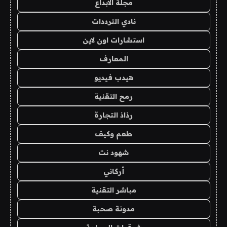
مجلة الابداع
نادي الترددات
استشارات اون لاين
المعارف
هيدب فيديو
رمح التقنية
رذاذ التجارة
طعم وكيف
شهود نت
أركاني
مباشر التقنية
مدونة صحبة