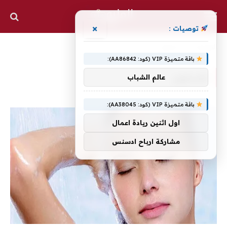
×
توصيات :
الرئيسية
»
تغسلهم
باقة متميزة VIP (كود: AA86842):
تغسلهم
عالم الشباب
باقة متميزة VIP (كود: AA38045):
اول اثنين ريادة اعمال
مشاركة ارباح ادسنس