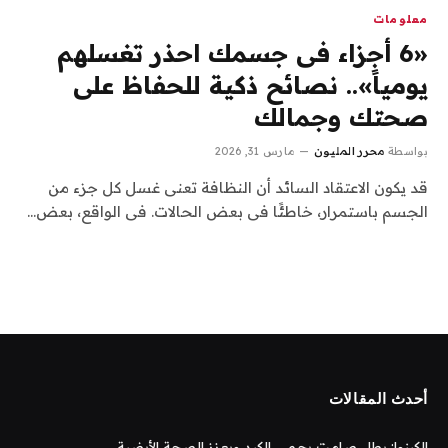
معلومات
«6 أجزاء فى جسمك احذر تغسلهم
يومياً».. نصائح ذكية للحفاظ على
صحتك وجمالك
بواسطة
محرر المليون
مارس 31, 2026
قد يكون الاعتقاد السائد أن النظافة تعنى غسل كل جزء من
الجسم باستمرار، خاطئًا فى بعض الحالات. فى الواقع، بعض…
أحدث المقالات
الكينوا: بطل صامت يحمي الكبد ويعزز الصحة الأيضية