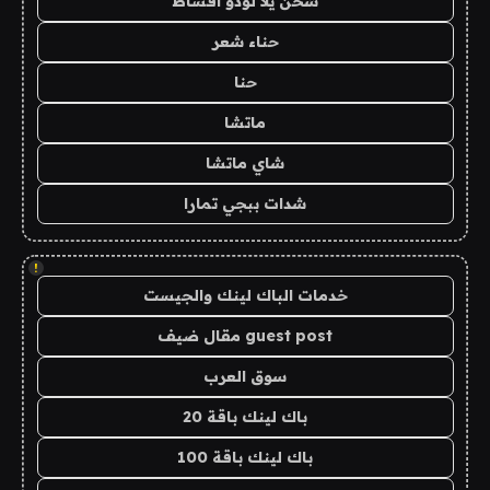
شحن يلا لودو اقساط
حناء شعر
حنا
ماتشا
شاي ماتشا
شدات ببجي تمارا
!
خدمات الباك لينك والجيست
guest post مقال ضيف
سوق العرب
باك لينك باقة 20
باك لينك باقة 100