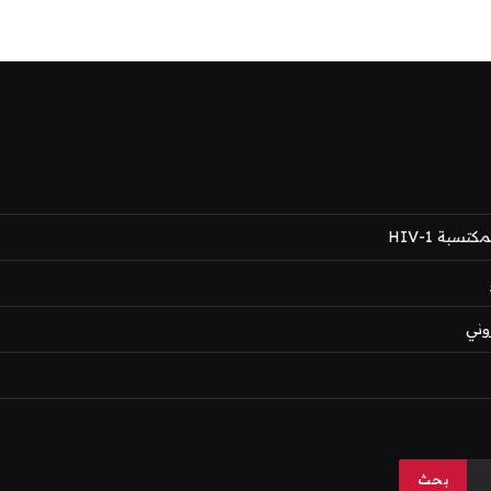
بة HIV-1
وني