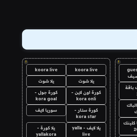
!
!
koora live
koora live
gues
ضيف
يلا شوت
يلا شوت
 باقة
كورة اون لاين -
كورة جول -
kora goal
kora onli
الباك
كورة ستار -
سوريا لايف
ك
kora star
 كلينك
يلا لايف - yalla
يلا كورة -
2
yallakora
live