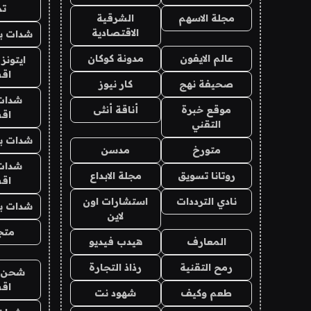
تم
مجلة الاسهم
الشرقية
الاقتصادية
شدات بب
عالم الايفون
مدونة كوكان
ايتونز
اق
صحيفة نهج
كار نيوز
شدات
موقع خبرة
أناقة أنثى
اق
التقني
شدات بب
متورخ
مدسن
شدات
روتانا تسويق
مجلة الابداع
اق
نادي الترددات
استشارات اون
شدات بب
لاين
متجر 
المعارف
هيدب فيديو
رمح التقنية
رذاذ التجارة
شحن يل
اق
طعم وكيف
شهود نت