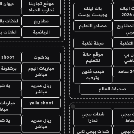
موقع تجاربنا
ديوان ا
ت الباك
باك لينك
تجارب الحياه
2
وجيست بوست
مشاريع
اعلانات ب
لمشاريع
مصادر التعليم
ربي
الرياضية
اعلانات ب
لتقنية
مجلة تقنية
ان بي
موقع حالة
يلا شوت
a shoot
ياضي
للتعليم
مباريات اليوم
برشلونة 
هيدب فنون
مباشر
وترفيه
ريال مدريد
يلا ش
صحيفة العالم
مباشر
yalla shoot
مباريات 
!
مباش
 ببجي
شدات ببجي
ساط
تمارا
ريال مدريد
يلا ش
مباشر
 ببجي
شدات ببجي تابي