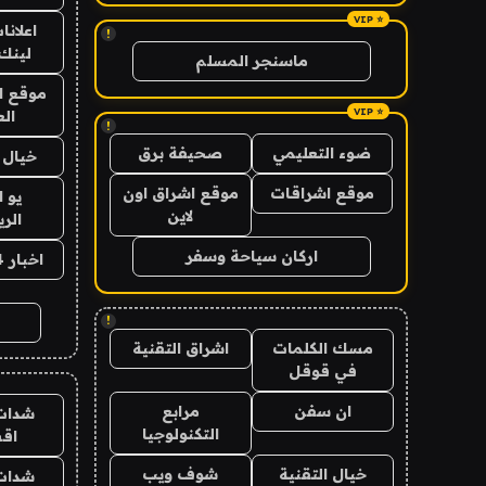
اعلانا
!
لينك 026
ماسنجر المسلم
موقع ا
الع
!
ضوء التعليمي
صحيفة برق
خيال ا
موقع اشراقات
موقع اشراق اون
يو 
لاين
الر
اركان سياحة وسفر
اخبار 24 ساعة
!
مسك الكلمات
اشراق التقنية
في قوقل
ان سفن
مرابع
شدات
التكنولوجيا
اق
خيال التقنية
شوف ويب
شدات