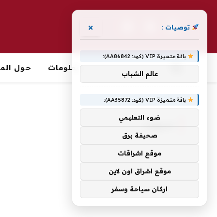
×
توصيات :
فيسبوك
X
الانستغرام
(Twitter)
باقة متميزة VIP (كود: AA86842):
معلومات
حول الما
عالم الشباب
الرئيسية
»
تحولات
باقة متميزة VIP (كود: AA35872):
ضوء التعليمي
تحولات
صحيفة برق
موقع اشراقات
موقع اشراق اون لاين
اركان سياحة وسفر