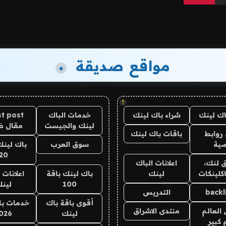
مواقع صديقة
+
!
اك لينك
شراء باك لينك
خدمات الباك
t post
لينك والجيست
مقال 
روابط
باقات باك لينك
ية
سوق العرب
باك لينك
20
 لنك،
اعلانات الباك
كلينكات
لينك
باك لينك باقة
اعلانات 
100
لين
backl
التدريس
أقوى باقة باك
خدمات با
العالم
منتدى الاشراق
لينك
026
 كبير