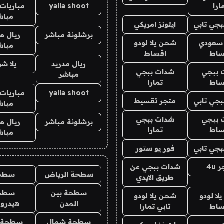
ارا
yalla shoot
مباريات 
مباش
جي تابي
ايتونز امريكي
برشلونة مباشر
ريال م
 سعودي
شحن يلا لودو
مباش
ساط
اقساط
ريال مدريد
يلا ش
 ببجي
شدات ببجي
مباشر
ساط
تمارا
yalla shoot
مباريات 
جي تابي
متجر تقسيط
مباش
 ببجي
شدات ببجي
برشلونة مباشر
ريال م
ساط
تمارا
مباش
جي تابي
فور يو ستور
4u
شدات ببجي عن
سطحة الرياض
سطح
طريق الايدي
سطحة بين
سطح
ا لودو
شحن يلا لودو
المدن
هيدرو
ساط
تابي تمارا
سطحة شمال
سطحة 