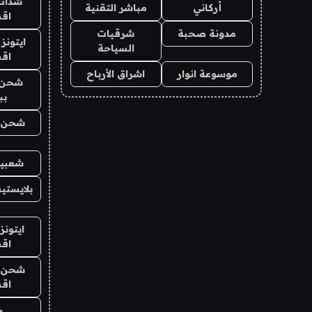
شدات
أركاني
مباشر التقنية
اق
مدونة صحبة
شرقيات
ايتونز
السياحة
اق
موسوعة انوار
اشراق الأرباح
شحن 
بب
شحن يل
شعبية
بلايستي
ايتونز
اق
شحن يل
اق
ح