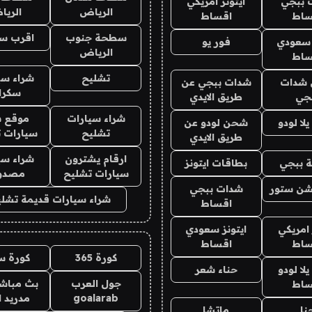
 ببجي
ايتونز امريكي
الرياض
الري
ساط
اقساط
سطحة جنوب
اقرب س
 سعودي
فور يو
الرياض
ساط
تشليح
شراء سي
شدات
شدات ببجي عن
سكرا
جي
طريق الايدي
شراء سيارات
موقع ش
ا لودو
شحن لودو عن
تشليح
سيارات 
طريق الايدي
ارقام يشترون
شراء سي
 ببجي
بطاقات ايتونز
سيارات تشليح
مصدو
شن ستور
شدات ببجي
شراء سيارات قديمة تشلي
اقساط
 امريكي
ايتونز سعودي
ساط
اقساط
كورة 365
كورة س
ا لودو
حناء شعر
جول العرب
بث مباشر
ساط
goalarab
مدريد ا
نا
ماتشا