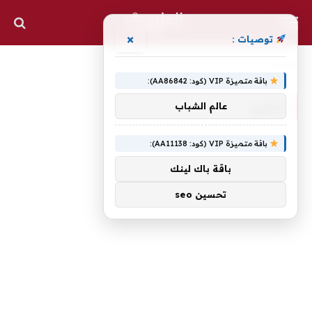
×
توصيات :
الرئيسية
»
تحذير
باقة متميزة VIP (كود: AA86842):
تحذير
عالم الشباب
باقة متميزة VIP (كود: AA11138):
باقة باك لينك
تحسين seo