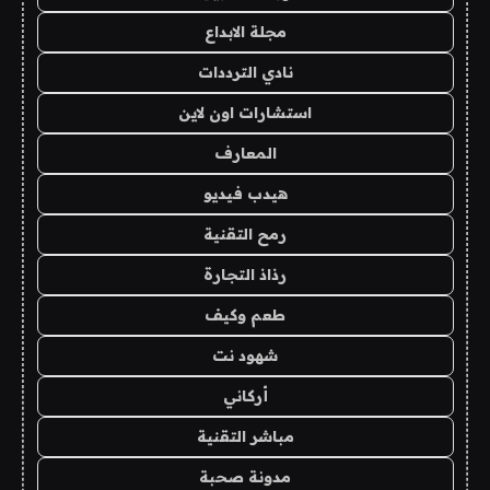
مجلة الابداع
نادي الترددات
استشارات اون لاين
المعارف
هيدب فيديو
رمح التقنية
رذاذ التجارة
طعم وكيف
شهود نت
أركاني
مباشر التقنية
مدونة صحبة