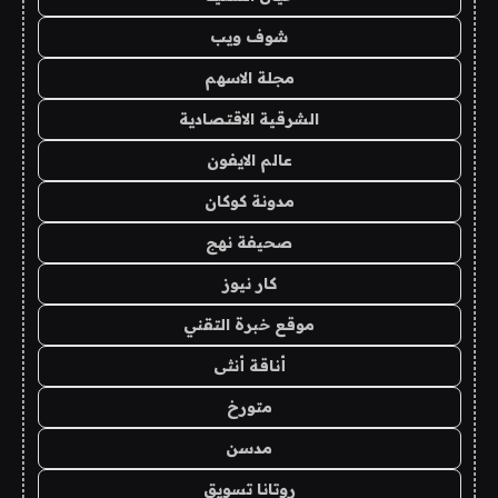
شوف ويب
مجلة الاسهم
الشرقية الاقتصادية
عالم الايفون
مدونة كوكان
صحيفة نهج
كار نيوز
موقع خبرة التقني
أناقة أنثى
متورخ
مدسن
روتانا تسويق