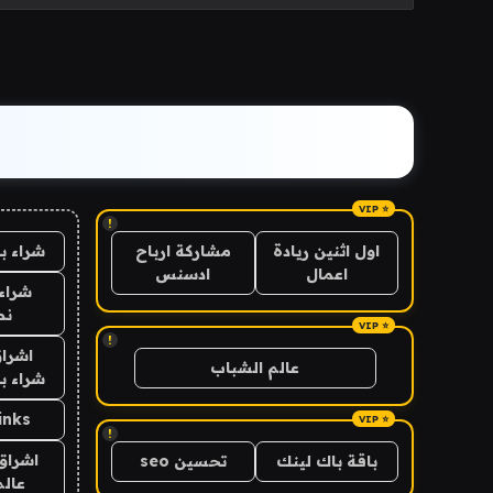
!
شراء ب
اول اثنين ريادة
مشاركة ارباح
اعمال
ادسنس
شراء 
نص
!
اشراق
عالم الشباب
شراء با
inks
!
اشراق 
باقة باك لينك
تحسين seo
عالم