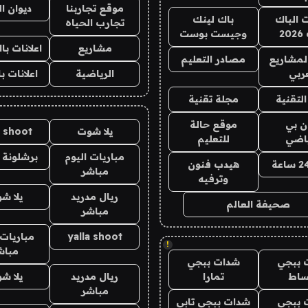
موقع تجاربنا
ديوان ا
ت الباك
باك لينك
تجارب الحياه
2
وجيست بوست
مشاريع
اعلانات ب
لمشاريع
مصادر التعليم
ربي
الرياضية
اعلانات ب
لتقنية
مجلة تقنية
ان بي
موقع حالة
يلا شوت
a shoot
ياضي
للتعليم
مباريات اليوم
برشلونة 
هيدب فنون
مباشر
وترفيه
ريال مدريد
يلا ش
صحيفة العالم
مباشر
yalla shoot
مباريات 
!
مباش
 ببجي
شدات ببجي
ساط
تمارا
ريال مدريد
يلا ش
مباشر
 ببجي
شدات ببجي تابي