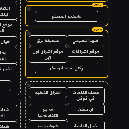
اعلانا
!
لينك 026
ماسنجر المسلم
موقع ا
الع
!
ضوء التعليمي
صحيفة برق
خيال ا
موقع اشراقات
موقع اشراق اون
يو 
لاين
الر
اركان سياحة وسفر
اخبار 24 ساعة
!
مسك الكلمات
اشراق التقنية
في قوقل
ان سفن
مرابع
شدات
التكنولوجيا
اق
خيال التقنية
شوف ويب
شدات