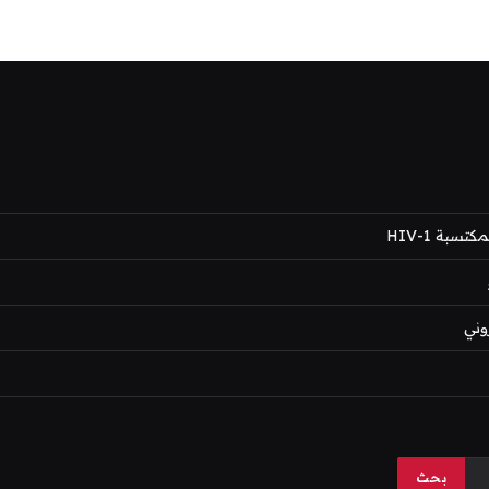
بة HIV-1
وني