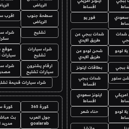
 ببجي
ايتونز امريكي
الرياض
الري
ساط
اقساط
سطحة جنوب
اقرب س
 سعودي
فور يو
الرياض
ساط
تشليح
شراء سي
شدات
شدات ببجي عن
سكرا
جي
طريق الايدي
شراء سيارات
موقع ش
ا لودو
شحن لودو عن
تشليح
سيارات 
طريق الايدي
ارقام يشترون
شراء سي
 ببجي
بطاقات ايتونز
سيارات تشليح
مصدو
شن ستور
شدات ببجي
شراء سيارات قديمة تشلي
اقساط
 امريكي
ايتونز سعودي
ساط
اقساط
كورة 365
كورة س
ا لودو
حناء شعر
جول العرب
بث مباشر
ساط
goalarab
مدريد ا
نا
ماتشا