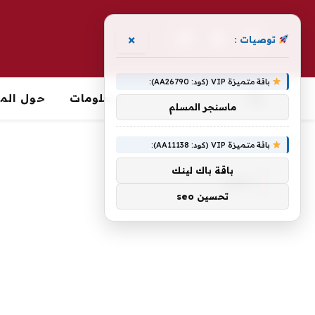
×
توصيات :
فيسبوك
X
الانستغرام
(Twitter)
باقة متميزة VIP (كود: AA26790):
معلومات
حول الما
ماسنجر المسلم
الرئيسية
»
تتكبد
باقة متميزة VIP (كود: AA11138):
باقة باك لينك
تتكبد
تحسين seo