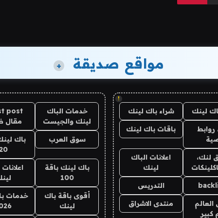
مواقع صديقة
+
!
اك لينك
شراء باك لينك
خدمات الباك
t post
لينك والجيست
مقال 
روابط
باقات باك لينك
ية
سوق العرب
باك لينك
20
 لنك،
اعلانات الباك
كلينكات
لينك
باك لينك باقة
اعلانات 
100
لين
backl
التدريس
أقوى باقة باك
خدمات با
العالم
منتدى الاشراق
لينك
026
 كبير