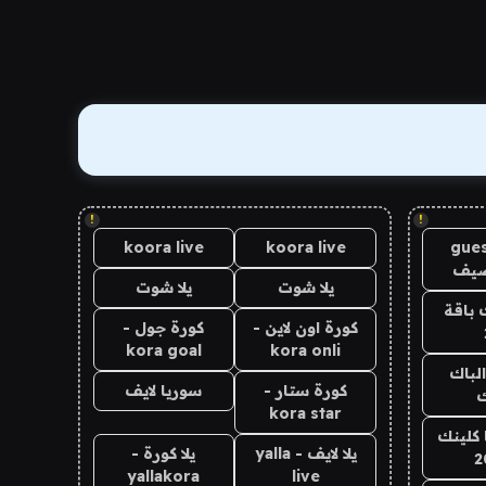
!
!
koora live
koora live
gues
ضيف
يلا شوت
يلا شوت
 باقة
كورة اون لاين -
كورة جول -
kora goal
kora onli
الباك
كورة ستار -
سوريا لايف
ك
kora star
 كلينك
يلا لايف - yalla
يلا كورة -
2
yallakora
live