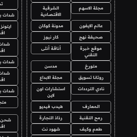
تم
مجلة الاسهم
الشرقية
الاقتصادية
شدات بب
عالم الايفون
مدونة كوكان
ايتونز
اق
صحيفة نهج
كار نيوز
شدات
موقع خبرة
أناقة أنثى
اق
التقني
شدات بب
متورخ
مدسن
شدات
روتانا تسويق
مجلة الابداع
اق
نادي الترددات
استشارات اون
شدات بب
لاين
متجر 
المعارف
هيدب فيديو
رمح التقنية
رذاذ التجارة
شحن يل
اق
طعم وكيف
شهود نت