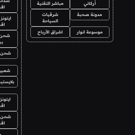
شدات
أركاني
مباشر التقنية
اق
مدونة صحبة
شرقيات
ايتونز
السياحة
اق
موسوعة انوار
اشراق الأرباح
شحن 
بب
شحن يل
شعبية
بلايستي
ايتونز
اق
شحن يل
اق
ح