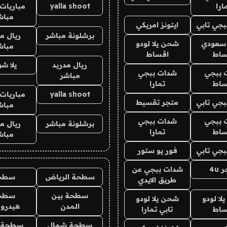
ارا
yalla shoot
مباريات 
مباش
جي تابي
ايتونز امريكي
برشلونة مباشر
ريال م
 سعودي
شحن يلا لودو
مباش
ساط
اقساط
ريال مدريد
يلا ش
 ببجي
شدات ببجي
مباشر
ساط
تمارا
yalla shoot
مباريات 
جي تابي
متجر تقسيط
مباش
 ببجي
شدات ببجي
برشلونة مباشر
ريال م
ساط
تمارا
مباش
جي تابي
فور يو ستور
4u
شدات ببجي عن
سطحة الرياض
سطح
طريق الايدي
سطحة بين
سطح
ا لودو
شحن يلا لودو
المدن
هيدرو
ساط
تابي تمارا
سطحة شمال
سطحة 