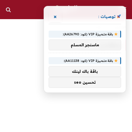
×
توصيات :
الرئيسية
»
بمكاسب
باقة متميزة VIP (كود: AA26790):
بمكاسب
ماسنجر المسلم
باقة متميزة VIP (كود: AA11138):
باقة باك لينك
تحسين seo