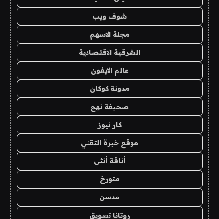
شوف ويب
مجلة الاسهم
الشرقية الاقتصادية
عالم الايفون
مدونة كوكان
صحيفة نهج
كار نيوز
موقع خبرة التقني
أناقة أنثى
متورخ
مدسن
روتانا تسويق