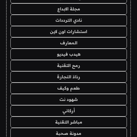
مجلة الابداع
نادي الترددات
استشارات اون لاين
المعارف
هيدب فيديو
رمح التقنية
رذاذ التجارة
طعم وكيف
شهود نت
أركاني
مباشر التقنية
مدونة صحبة