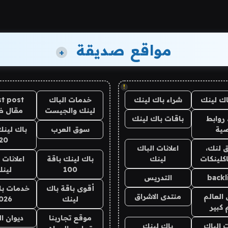
مواقع صديقة
+
!
اك لينك
شراء باك لينك
خدمات الباك
t post
لينك والجيست
مقال 
روابط
باقات باك لينك
ية
سوق العرب
باك لينك
20
 لنك،
اعلانات الباك
كلينكات
لينك
باك لينك باقة
اعلانات 
100
لين
backl
التدريس
أقوى باقة باك
خدمات با
العالم
منتدى الاشراق
لينك
026
 كبير
موقع تجاربنا
ديوان ا
ت الباك
باك لينك