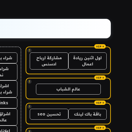
!
شراء ب
اول اثنين ريادة
مشاركة ارباح
اعمال
ادسنس
شراء 
نص
!
اشراق
عالم الشباب
شراء با
inks
!
اشراق 
باقة باك لينك
تحسين seo
عالم
اعلانا
!