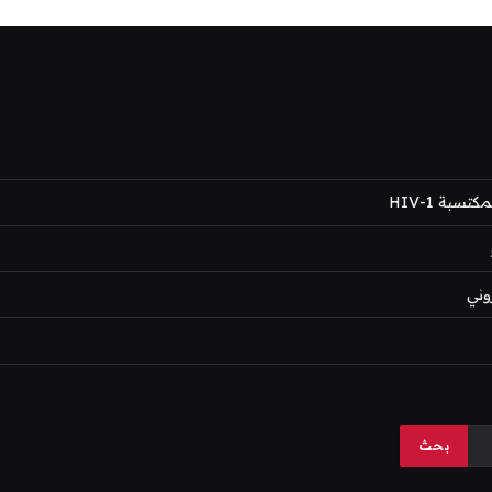
بة HIV-1
وني