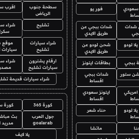
سطحة جنوب
اقرب س
 سعودي
فور يو
الرياض
ساط
تشليح
شراء سي
شدات
شدات ببجي عن
سكرا
جي
طريق الايدي
شراء سيارات
موقع ش
ا لودو
شحن لودو عن
تشليح
سيارات 
طريق الايدي
ارقام يشترون
شراء سي
 ببجي
بطاقات ايتونز
سيارات تشليح
مصدو
شن ستور
شدات ببجي
شراء سيارات قديمة تشلي
اقساط
 امريكي
ايتونز سعودي
ساط
اقساط
كورة 365
كورة س
ا لودو
حناء شعر
جول العرب
بث مباشر
ساط
goalarab
مدريد ا
نا
ماتشا
يلا لايف