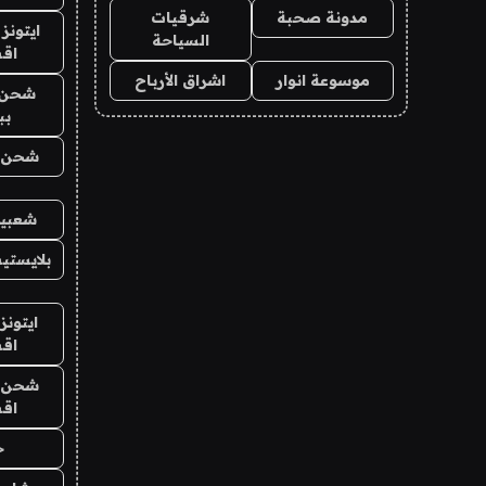
مدونة صحبة
شرقيات
ايتونز
السياحة
اق
موسوعة انوار
اشراق الأرباح
شحن 
بب
شحن يل
شعبية
بلايستي
ايتونز
اق
شحن يل
اق
ح