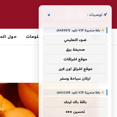
×
توصيات :
فيسبوك
X
الانستغرام
(Twitter)
باقة متميزة VIP (كود: AA35872):
معلومات
حول الما
ضوء التعليمي
صحيفة برق
الرئيسية
»
المشمش.
موقع اشراقات
المشمش.
موقع اشراق اون لاين
اركان سياحة وسفر
باقة متميزة VIP (كود: AA11138):
باقة باك لينك
تحسين seo