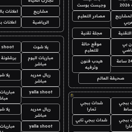
تجارب الحياه
2
وجيست بوست
مشاريع
اعلانات ب
لمشاريع
مصادر التعليم
ربي
الرياضية
اعلانات ب
لتقنية
مجلة تقنية
ان بي
موقع حالة
يلا شوت
a shoot
ياضي
للتعليم
مباريات اليوم
برشلونة 
هيدب فنون
مباشر
وترفيه
ريال مدريد
يلا ش
صحيفة العالم
مباشر
yalla shoot
مباريات 
!
مباش
 ببجي
شدات ببجي
ساط
تمارا
ريال مدريد
يلا ش
مباشر
 ببجي
شدات ببجي تابي
ارا
yalla shoot
مباريات 