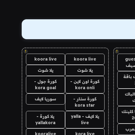
!
!
koora live
koora live
gues
ضيف
يلا شوت
يلا شوت
 باقة
كورة اون لاين -
كورة جول -
kora goal
kora onli
الباك
كورة ستار -
سوريا لايف
ك
kora star
 كلينك
يلا لايف - yalla
يلا كورة -
2
yallakora
live
لعرب
kooralive
kora live