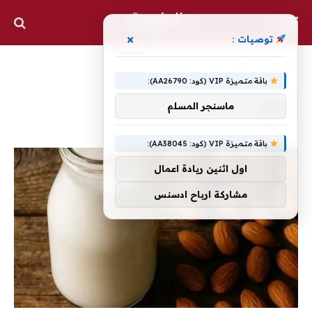
×
توصيات :
الرئيسية
»
اللوز
باقة متميزة VIP (كود: AA26790):
اللوز
ماسنجر المسلم
باقة متميزة VIP (كود: AA38045):
اول اثنين ريادة اعمال
مشاركة ارباح ادسنس