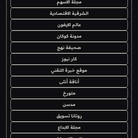
مجلة الاسهم
الشرقية الاقتصادية
عالم الايفون
مدونة كوكان
صحيفة نهج
كار نيوز
موقع خبرة التقني
أناقة أنثى
متورخ
مدسن
روتانا تسويق
مجلة الابداع