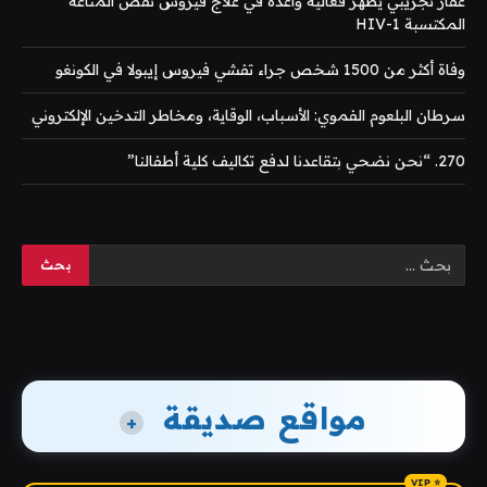
عقار تجريبي يظهر فعالية واعدة في علاج فيروس نقص المناعة
المكتسبة HIV-1
وفاة أكثر من 1500 شخص جراء تفشي فيروس إيبولا في الكونغو
سرطان البلعوم الفموي: الأسباب، الوقاية، ومخاطر التدخين الإلكتروني
270. “نحن نضحي بتقاعدنا لدفع تكاليف كلية أطفالنا”
مواقع صديقة
+