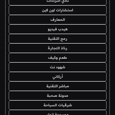
نادي الترددات
استشارات اون لاين
المعارف
هيدب فيديو
رمح التقنية
رذاذ التجارة
طعم وكيف
شهود نت
أركاني
مباشر التقنية
مدونة صحبة
شرقيات السياحة
موسوعة انوار