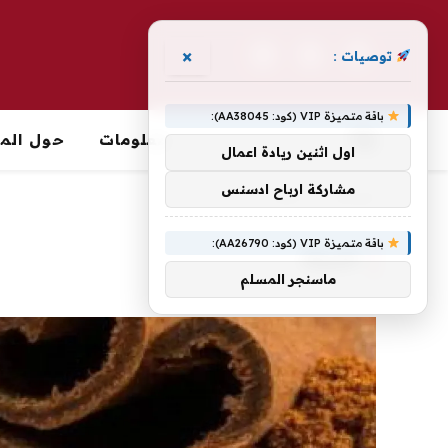
×
توصيات :
فيسبوك
X
الانستغرام
(Twitter)
باقة متميزة VIP (كود: AA38045):
معلومات
حول الما
اول اثنين ريادة اعمال
مشاركة ارباح ادسنس
الرئيسية
»
القرفة
باقة متميزة VIP (كود: AA26790):
القرفة
ماسنجر المسلم