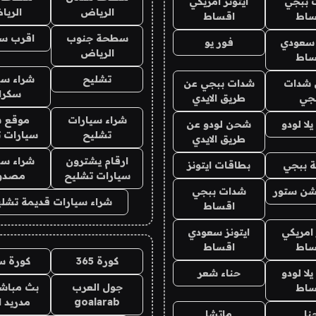
 ببجي
ايتونز امريكي
الرياض
الري
ساط
اقساط
سطحة جنوب
اقرب س
 سعودي
فور يو
الرياض
ساط
تشليح
شراء سي
شدات
شدات ببجي عن
سكرا
جي
طريق الايدي
شراء سيارات
موقع ش
ا لودو
شحن لودو عن
تشليح
سيارات 
طريق الايدي
ارقام يشترون
شراء سي
 ببجي
بطاقات ايتونز
سيارات تشليح
مصدو
شن ستور
شدات ببجي
شراء سيارات قديمة تشلي
اقساط
 امريكي
ايتونز سعودي
ساط
اقساط
كورة 365
كورة س
ا لودو
حناء شعر
جول العرب
بث مباشر
ساط
goalarab
مدريد ا
نا
ماتشا