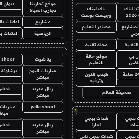
موقع تجاربنا
ديوان ا
ت الباك
باك لينك
تجارب الحياه
2
وجيست بوست
مشاريع
اعلانات ب
لمشاريع
مصادر التعليم
ربي
الرياضية
اعلانات ب
لتقنية
مجلة تقنية
ان بي
موقع حالة
يلا شوت
a shoot
ياضي
للتعليم
مباريات اليوم
برشلونة 
هيدب فنون
مباشر
وترفيه
ريال مدريد
يلا ش
صحيفة العالم
مباشر
yalla shoot
مباريات 
!
مباش
 ببجي
شدات ببجي
ساط
تمارا
ريال مدريد
يلا ش
مباشر
 ببجي
شدات ببجي تابي