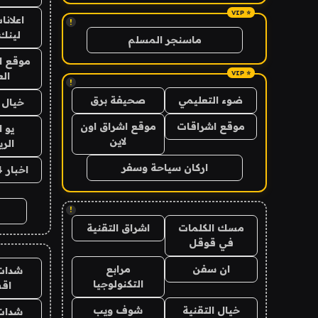
اعلانا
!
لينك 026
ماسنجر المسلم
موقع ا
الع
!
ضوء التعليمي
صحيفة برق
خيال ا
موقع اشراقات
موقع اشراق اون
يو 
لاين
الر
اركان سياحة وسفر
اخبار 24 ساعة
!
مسك الكلمات
اشراق التقنية
في قوقل
ان سفن
مرابع
شدات
التكنولوجيا
اق
خيال التقنية
شوف ويب
شدات