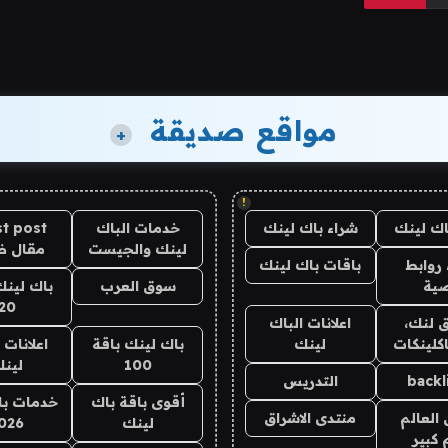
مواقع صديقة
+
!
اك لينك
شراء باك لينك
خدمات الباك
t post
لينك والجيست
مقال 
روابط
باقات باك لينك
ية
سوق العرب
باك لينك
20
 لنك،
اعلانات الباك
كلينكات
لينك
باك لينك باقة
اعلانات 
100
لين
backl
التدريس
أقوى باقة باك
خدمات با
العالم
منتدى الاشراق
لينك
026
 كبير