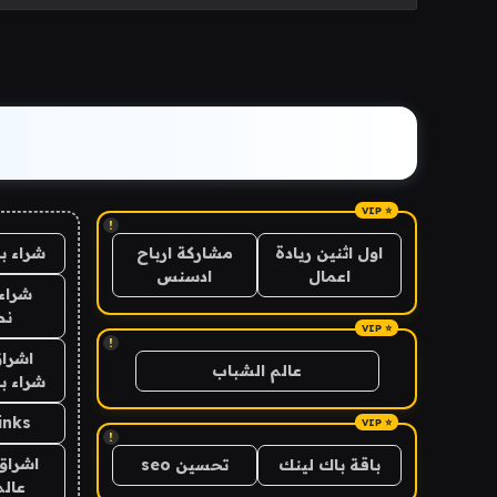
!
شراء ب
اول اثنين ريادة
مشاركة ارباح
اعمال
ادسنس
شراء 
نص
!
اشراق
عالم الشباب
شراء با
inks
!
اشراق 
باقة باك لينك
تحسين seo
عالم