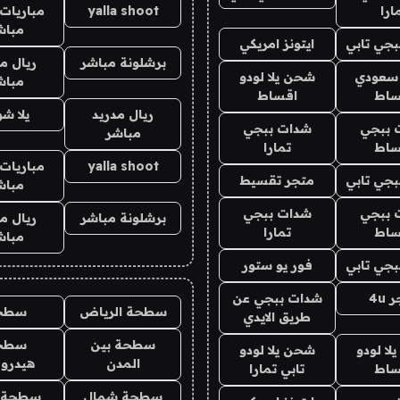
ارا
yalla shoot
مباريات 
مباش
جي تابي
ايتونز امريكي
برشلونة مباشر
ريال م
 سعودي
شحن يلا لودو
مباش
ساط
اقساط
ريال مدريد
يلا ش
 ببجي
شدات ببجي
مباشر
ساط
تمارا
yalla shoot
مباريات 
جي تابي
متجر تقسيط
مباش
 ببجي
شدات ببجي
برشلونة مباشر
ريال م
ساط
تمارا
مباش
جي تابي
فور يو ستور
4u
شدات ببجي عن
سطحة الرياض
سطح
طريق الايدي
سطحة بين
سطح
ا لودو
شحن يلا لودو
المدن
هيدرو
ساط
تابي تمارا
سطحة شمال
سطحة 