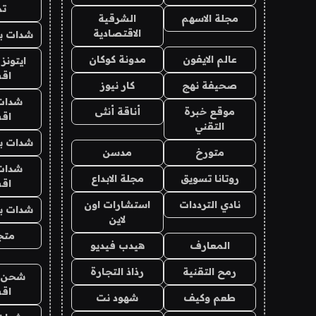
تم
مجلة الاسهم
الشرقية
الاقتصادية
شدات بب
عالم الايفون
مدونة كوكان
ايتونز
اق
صحيفة نهج
كار نيوز
شدات
موقع خبرة
أناقة أنثى
اق
التقني
شدات بب
متورخ
مدسن
شدات
روتانا تسويق
مجلة الابداع
اق
نادي الترددات
استشارات اون
شدات بب
لاين
متجر 
المعارف
هيدب فيديو
رمح التقنية
رذاذ التجارة
شحن يل
اق
طعم وكيف
شهود نت