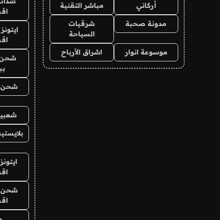
شدات
أركاني
مباشر التقنية
اق
مدونة صحبة
شرقيات
ايتونز
السياحة
اق
موسوعة انوار
اشراق الأرباح
شحن 
بب
شحن يل
شعبية
بلايستي
ايتونز
اق
شحن يل
اق
ح