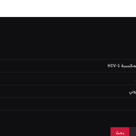
بة HIV-1
وني