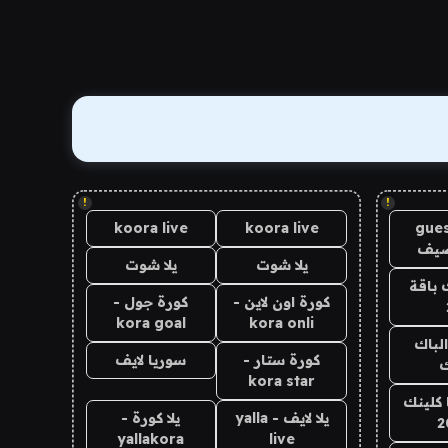
!
!
koora live
koora live
gues
ضيف
يلا شوت
يلا شوت
 باقة
كورة اون لاين -
كورة جول -
kora goal
kora onli
الباك
كورة ستار -
سوريا لايف
ك
kora star
 كلينك
يلا لايف - yalla
يلا كورة -
2
yallakora
live