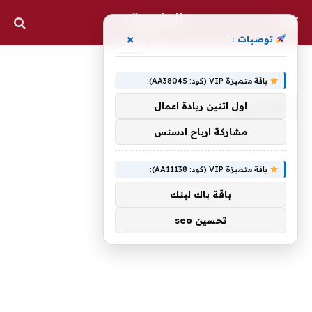
×
توصيات :
الرئيسية
»
العشرين
باقة متميزة VIP (كود: AA38045):
العشرين
اول اثنين ريادة اعمال
مشاركة ارباح ادسنس
باقة متميزة VIP (كود: AA11138):
باقة باك لينك
تحسين seo