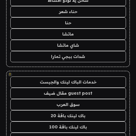
شحن يلا لودو اقساط
حناء شعر
حنا
ماتشا
شاي ماتشا
شدات ببجي تمارا
!
خدمات الباك لينك والجيست
guest post مقال ضيف
سوق العرب
باك لينك باقة 20
باك لينك باقة 100