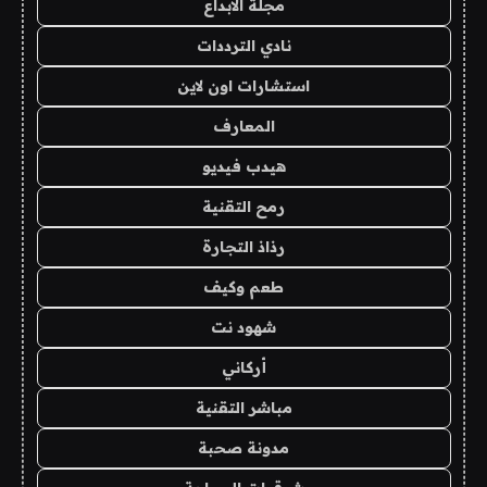
مجلة الابداع
نادي الترددات
استشارات اون لاين
المعارف
هيدب فيديو
رمح التقنية
رذاذ التجارة
طعم وكيف
شهود نت
أركاني
مباشر التقنية
مدونة صحبة