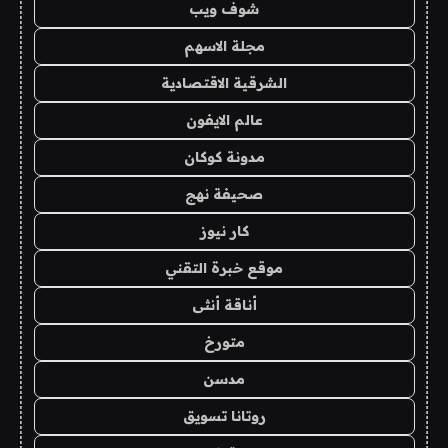
شوف ويب
مجلة الاسهم
الشرقية الاقتصادية
عالم الايفون
مدونة كوكان
صحيفة نهج
كار نيوز
موقع خبرة التقني
أناقة أنثى
متورخ
مدسن
روتانا تسويق