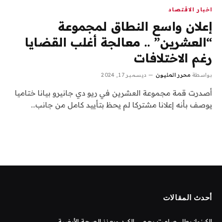
اخبار الاقتصاد
إعلان واسع النطاق لمجموعة
“العشرين” .. معالجة أغلب القضايا
رغم الاختلافات
بواسطة
محرر المليون
ديسمبر 17, 2024
أصدرت قمة مجموعة العشرين في ريو دي جانيرو بيانا ختاميا
يوصف بأنه إعلانا مشتركا لم يحظ بتأييد كامل من جانب…
أحدث المقالات
الكينوا: بطل صامت يحمي الكبد ويعزز الصحة الأيضية