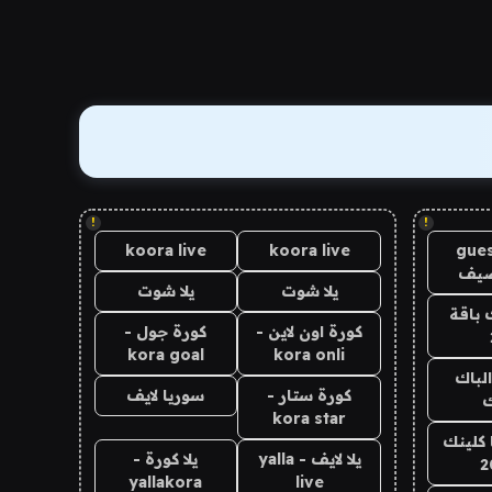
!
!
koora live
koora live
gues
ضيف
يلا شوت
يلا شوت
 باقة
كورة اون لاين -
كورة جول -
kora goal
kora onli
الباك
كورة ستار -
سوريا لايف
ك
kora star
 كلينك
يلا لايف - yalla
يلا كورة -
2
yallakora
live