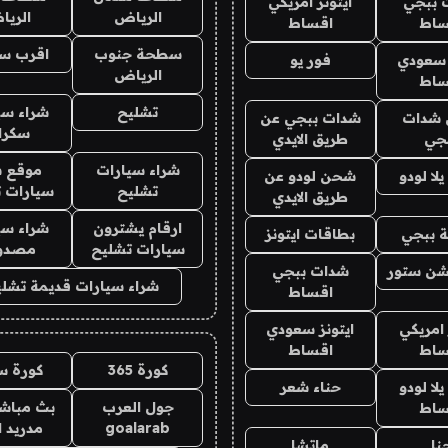
 ببجي
ايتونز امريكي
الرياض
الري
ساط
اقساط
سطحة جنوب
اقرب س
 سعودي
فور يو
الرياض
ساط
تشليح
شراء سي
شدات
شدات ببجي عن
سكرا
جي
طريق الايدي
شراء سيارات
موقع ش
ا لودو
شحن لودو عن
تشليح
سيارات 
طريق الايدي
ارقام يشترون
شراء سي
 ببجي
بطاقات ايتونز
سيارات تشليح
مصدو
شن ستور
شدات ببجي
شراء سيارات قديمة تشلي
اقساط
 امريكي
ايتونز سعودي
ساط
اقساط
كورة 365
كورة س
ا لودو
حناء شعر
جول العرب
بث مباشر
ساط
goalarab
مدريد ا
نا
ماتشا