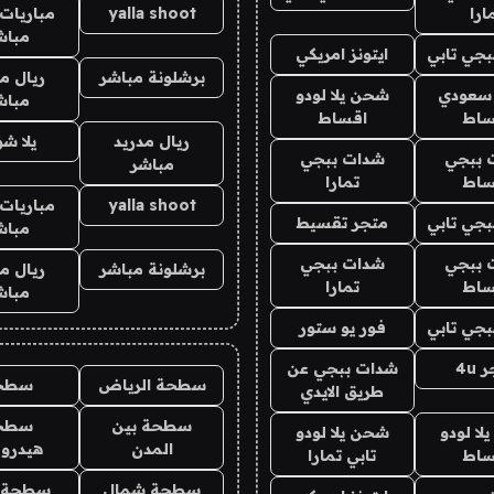
ارا
yalla shoot
مباريات 
مباش
جي تابي
ايتونز امريكي
برشلونة مباشر
ريال م
 سعودي
شحن يلا لودو
مباش
ساط
اقساط
ريال مدريد
يلا ش
 ببجي
شدات ببجي
مباشر
ساط
تمارا
yalla shoot
مباريات 
جي تابي
متجر تقسيط
مباش
 ببجي
شدات ببجي
برشلونة مباشر
ريال م
ساط
تمارا
مباش
جي تابي
فور يو ستور
4u
شدات ببجي عن
سطحة الرياض
سطح
طريق الايدي
سطحة بين
سطح
ا لودو
شحن يلا لودو
المدن
هيدرو
ساط
تابي تمارا
سطحة شمال
سطحة 