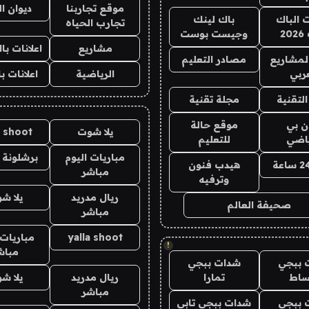
موقع تجاربنا
ديوان ا
ت الباك
باك لينك
تجارب الحياه
2
وجيست بوست
مشاريع
اعلانات ب
لمشاريع
مصادر التعليم
ربي
الرياضية
اعلانات ب
لتقنية
مجلة تقنية
ان بي
موقع حالة
يلا شوت
a shoot
ياضي
للتعليم
مباريات اليوم
برشلونة 
هيدب فنون
مباشر
وترفيه
ريال مدريد
يلا ش
صحيفة العالم
مباشر
yalla shoot
مباريات 
!
مباش
 ببجي
شدات ببجي
ساط
تمارا
ريال مدريد
يلا ش
مباشر
 ببجي
شدات ببجي تابي