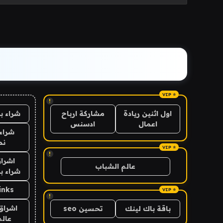
!
شراء ب
اول اثنين ريادة
مشاركة ارباح
اعمال
ادسنس
شراء 
نص
!
اشراق
عالم الشباب
شراء با
inks
!
اشراق 
باقة باك لينك
تحسين seo
عالم