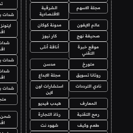
تم
مجلة الاسهم
الشرقية
الاقتصادية
شدات بب
عالم الايفون
مدونة كوكان
ايتونز
اق
صحيفة نهج
كار نيوز
شدات
موقع خبرة
أناقة أنثى
اق
التقني
شدات بب
متورخ
مدسن
شدات
روتانا تسويق
مجلة الابداع
اق
نادي الترددات
استشارات اون
شدات بب
لاين
متجر 
المعارف
هيدب فيديو
رمح التقنية
رذاذ التجارة
شحن يل
اق
طعم وكيف
شهود نت