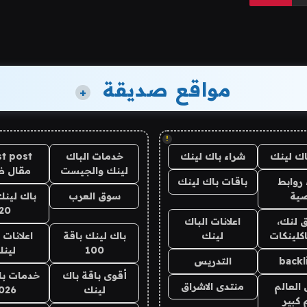
مواقع صديقة
+
!
اك لينك
شراء باك لينك
خدمات الباك
t post
لينك والجيست
مقال 
روابط
باقات باك لينك
ية
سوق العرب
باك لينك
20
 لنك،
اعلانات الباك
كلينكات
لينك
باك لينك باقة
اعلانات 
100
لين
backl
التدريس
أقوى باقة باك
خدمات با
العالم
منتدى الاشراق
لينك
026
 كبير