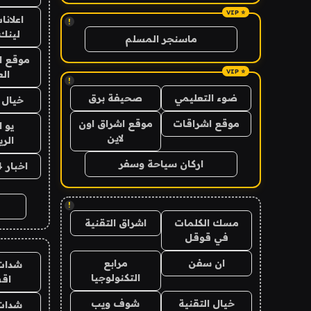
اعلانا
!
لينك 026
ماسنجر المسلم
موقع ا
الع
!
ضوء التعليمي
صحيفة برق
خيال ا
موقع اشراقات
موقع اشراق اون
يو 
لاين
الر
اركان سياحة وسفر
اخبار 24 ساعة
!
مسك الكلمات
اشراق التقنية
في قوقل
ان سفن
مرابع
شدات
التكنولوجيا
اق
خيال التقنية
شوف ويب
شدات