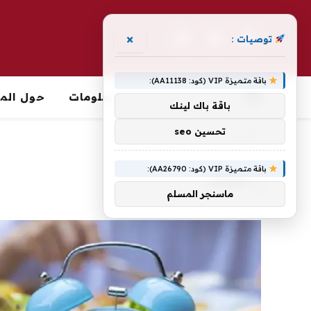
×
توصيات :
فيسبوك
X
الانستغرام
(Twitter)
باقة متميزة VIP (كود: AA11138):
معلومات
حول الما
باقة باك لينك
تحسين seo
الرئيسية
»
الطعام
باقة متميزة VIP (كود: AA26790):
الطعام
ماسنجر المسلم