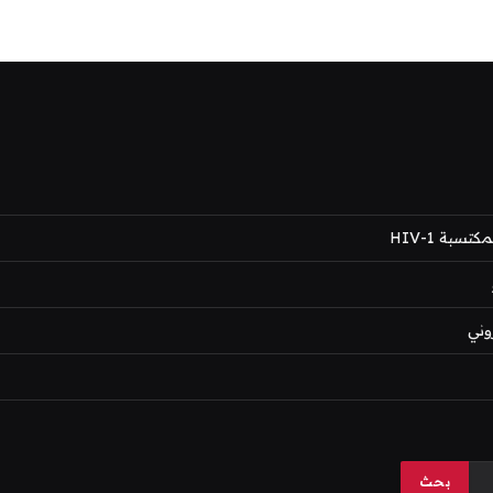
بة HIV-1
وني