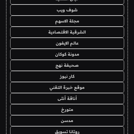
شوف ويب
مجلة الاسهم
الشرقية الاقتصادية
عالم الايفون
مدونة كوكان
صحيفة نهج
كار نيوز
موقع خبرة التقني
أناقة أنثى
متورخ
مدسن
روتانا تسويق