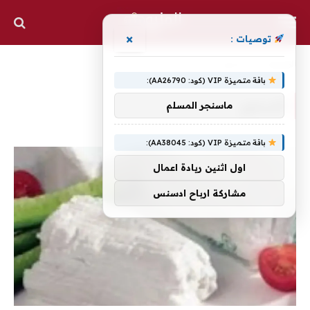
×
توصيات :
الرئيسية
»
السحور
باقة متميزة VIP (كود: AA26790):
السحور
ماسنجر المسلم
باقة متميزة VIP (كود: AA38045):
اول اثنين ريادة اعمال
مشاركة ارباح ادسنس