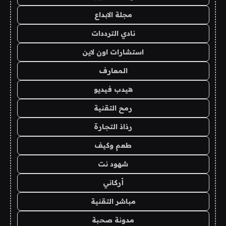
مجلة الابداع
نادي الترددات
استشارات اون لاين
المعارف
هيدب فيديو
رمح التقنية
رذاذ التجارة
طعم وكيف
شهود نت
أركاني
مباشر التقنية
مدونة صحبة