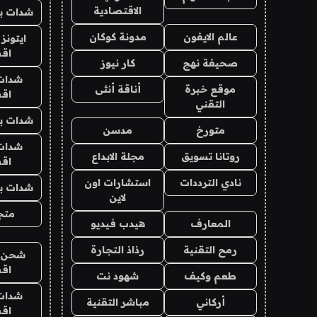
الاقتصادية
شدات بب
عالم الايفون
مدونة كوكان
ايتونز
اق
صحيفة نهج
كار نيوز
شدات
موقع خبرة
أناقة أنثى
اق
التقني
شدات بب
متورخ
مدسن
شدات
روتانا تسويق
مجلة الابداع
اق
نادي الترددات
استشارات اون
شدات بب
لاين
متجر 
المعارف
هيدب فيديو
رمح التقنية
رذاذ التجارة
شحن يل
اق
طعم وكيف
شهود نت
شدات
أركاني
مباشر التقنية
اق