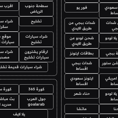
سطحة جنوب
اقرب س
 سعودي
فور يو
الرياض
ساط
تشليح
شراء سي
شدات
شدات ببجي عن
سكرا
جي
طريق الايدي
شراء سيارات
موقع ش
ا لودو
شحن لودو عن
تشليح
سيارات 
طريق الايدي
ارقام يشترون
شراء سي
 ببجي
بطاقات ايتونز
سيارات تشليح
مصدو
شن ستور
شدات ببجي
شراء سيارات قديمة تشلي
اقساط
 امريكي
ايتونز سعودي
ساط
اقساط
كورة 365
كورة س
ا لودو
حناء شعر
جول العرب
بث مباشر
ساط
goalarab
مدريد ا
نا
ماتشا
يلا لايف