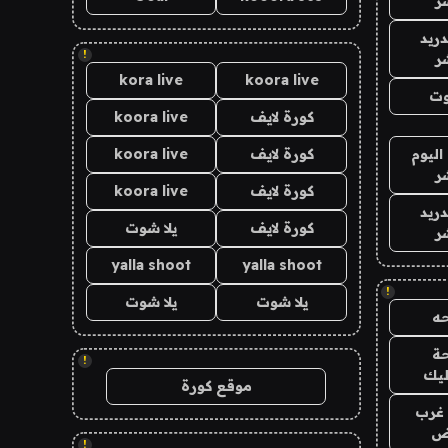
ر
دريد
!
ر
kora live
koora live
وت
كورة لايف
koora live
اليوم
كورة لايف
koora live
ر
كورة لايف
koora live
دريد
كورة لايف
يلا شوت
ر
yalla shoot
yalla shoot
!
يلا شوت
يلا شوت
ه
ة
!
ليك
موقع كورة
غرب
اض
!