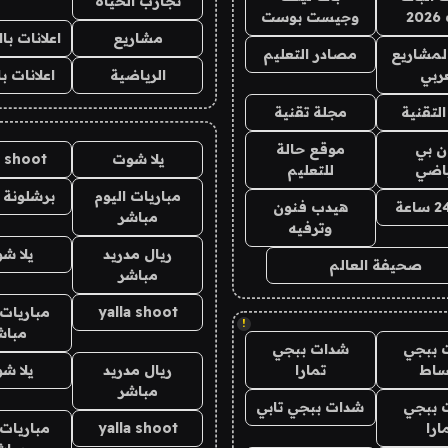
تجارب الحياه
2
وجيست بوست
مشاريع
اعلانات ب
لمشاريع
مصادر التعليم
ربي
الرياضية
اعلانات ب
لتقنية
مجلة تقنية
ان بي
موقع حالة
يلا شوت
a shoot
ياضي
للتعليم
مباريات اليوم
برشلونة 
هيدب فنون
مباشر
وترفيه
ريال مدريد
يلا ش
صحيفة العالم
مباشر
yalla shoot
مباريات 
!
مباش
 ببجي
شدات ببجي
ساط
تمارا
ريال مدريد
يلا ش
مباشر
 ببجي
شدات ببجي تابي
ارا
yalla shoot
مباريات 