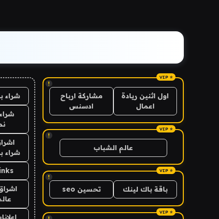
!
شراء ب
اول اثنين ريادة
مشاركة ارباح
اعمال
ادسنس
شراء 
نص
!
اشراق
عالم الشباب
شراء با
inks
!
اشراق 
باقة باك لينك
تحسين seo
عالم
اعلانا
!