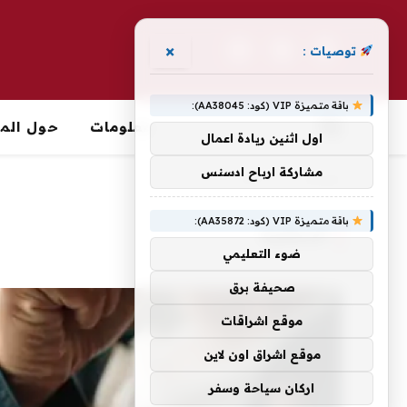
×
توصيات :
فيسبوك
X
الانستغرام
(Twitter)
باقة متميزة VIP (كود: AA38045):
معلومات
حول الما
اول اثنين ريادة اعمال
مشاركة ارباح ادسنس
الرئيسية
»
الدماغية
باقة متميزة VIP (كود: AA35872):
الدماغية
ضوء التعليمي
صحيفة برق
موقع اشراقات
موقع اشراق اون لاين
اركان سياحة وسفر