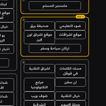
لينك 026
ماسنجر المسلم
موقع ا
الع
!
ضوء التعليمي
صحيفة برق
خيال ا
موقع اشراقات
موقع اشراق اون
يو 
لاين
الر
اركان سياحة وسفر
اخبار 24 ساعة
!
مسك الكلمات
اشراق التقنية
في قوقل
ان سفن
مرابع
شدات
التكنولوجيا
اق
خيال التقنية
شوف ويب
شدات
تم
مجلة الاسهم
الشرقية