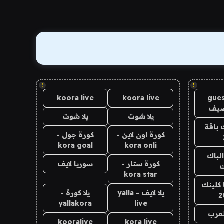
!
!
koora live
koora live
gues
ضيف
يلا شوت
يلا شوت
 باقة
كورة اون لاين -
كورة جول -
kora goal
kora onli
الباك
كورة ستار -
سوريا لايف
ك
kora star
 كلينك
يلا لايف - yalla
يلا كورة -
2
yallakora
live
لعرب
kooralive
kora live