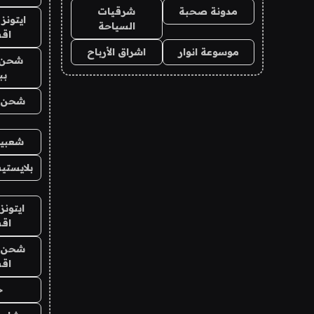
مدونة صحبة
شرقيات
ايتونز
السياحة
اق
موسوعة انوار
اشراق الأرباح
شحن 
بب
شحن يل
شعبية
بلايستي
ايتونز
اق
شحن يل
اق
ح