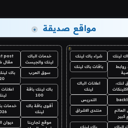
مواقع صديقة
+
!
اك لينك
شراء باك لينك
خدمات الباك
t post
لينك والجيست
مقال 
روابط
باقات باك لينك
ية
سوق العرب
باك لينك
20
 لنك،
اعلانات الباك
كلينكات
لينك
باك لينك باقة
اعلانات 
100
لين
backl
التدريس
أقوى باقة باك
خدمات با
العالم
منتدى الاشراق
لينك
026
 كبير
موقع تجاربنا
ديوان ا
ت الباك
باك لينك