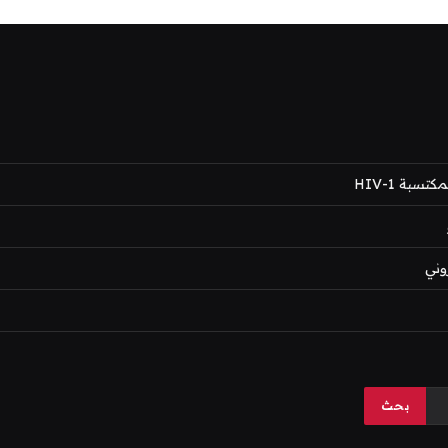
بة HIV-1
وني