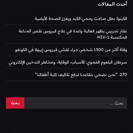
أحدث المقالات
الكينوا: بطل صامت يحمي الكبد ويعزز الصحة الأيضية
عقار تجريبي يظهر فعالية واعدة في علاج فيروس نقص المناعة
المكتسبة HIV-1
وفاة أكثر من 1500 شخص جراء تفشي فيروس إيبولا في الكونغو
سرطان البلعوم الفموي: الأسباب، الوقاية، ومخاطر التدخين الإلكتروني
270. “نحن نضحي بتقاعدنا لدفع تكاليف كلية أطفالنا”