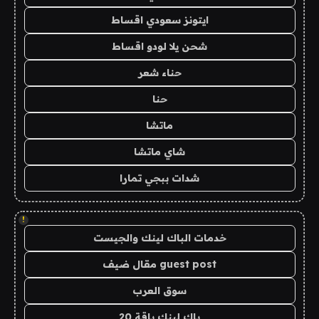
ايتونز سعودي اقساط
شحن يلا لودو اقساط
حناء شعر
حنا
ماتشا
شاي ماتشا
شدات ببجي تمارا
!
خدمات الباك لينك والجيست
guest post مقال ضيف
سوق العرب
باك لينك باقة 20