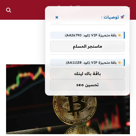
×
توصيات :
الرئيسية
»
البيتكوين
باقة متميزة VIP (كود: AA26790):
البيتكوين
ماسنجر المسلم
باقة متميزة VIP (كود: AA11138):
باقة باك لينك
تحسين seo