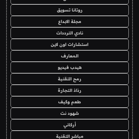
روتانا تسويق
مجلة الابداع
نادي الترددات
استشارات اون لاين
المعارف
هيدب فيديو
رمح التقنية
رذاذ التجارة
طعم وكيف
شهود نت
أركاني
مباشر التقنية