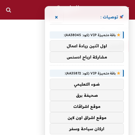
×
توصيات :
الرئيسية
»
البنس
باقة متميزة VIP (كود: AA38045):
البنس
اول اثنين ريادة اعمال
مشاركة ارباح ادسنس
باقة متميزة VIP (كود: AA35872):
ضوء التعليمي
صحيفة برق
موقع اشراقات
موقع اشراق اون لاين
اركان سياحة وسفر