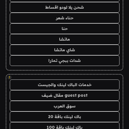
شحن يلا لودو اقساط
حناء شعر
حنا
ماتشا
شاي ماتشا
شدات ببجي تمارا
!
خدمات الباك لينك والجيست
guest post مقال ضيف
سوق العرب
باك لينك باقة 20
باك لينك باقة 100