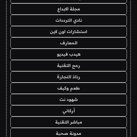
مجلة الابداع
نادي الترددات
استشارات اون لاين
المعارف
هيدب فيديو
رمح التقنية
رذاذ التجارة
طعم وكيف
شهود نت
أركاني
مباشر التقنية
مدونة صحبة