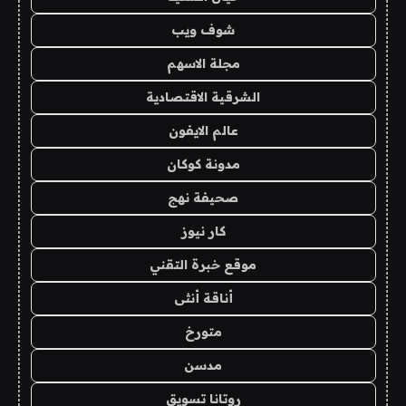
شوف ويب
مجلة الاسهم
الشرقية الاقتصادية
عالم الايفون
مدونة كوكان
صحيفة نهج
كار نيوز
موقع خبرة التقني
أناقة أنثى
متورخ
مدسن
روتانا تسويق