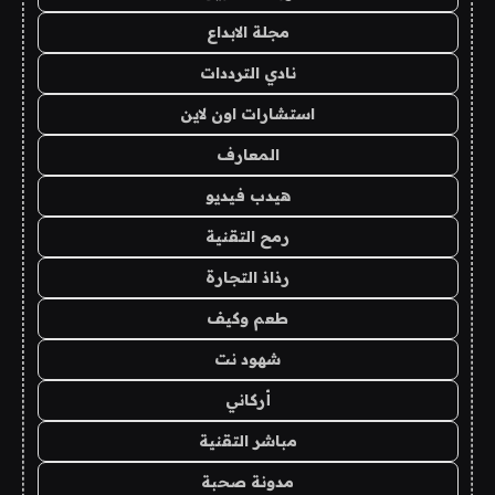
مجلة الابداع
نادي الترددات
استشارات اون لاين
المعارف
هيدب فيديو
رمح التقنية
رذاذ التجارة
طعم وكيف
شهود نت
أركاني
مباشر التقنية
مدونة صحبة