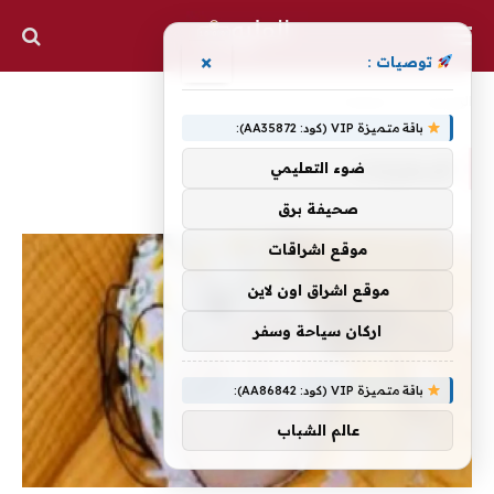
×
توصيات :
الرئيسية
»
اضطرابات
باقة متميزة VIP (كود: AA35872):
اضطرابات
ضوء التعليمي
صحيفة برق
موقع اشراقات
موقع اشراق اون لاين
اركان سياحة وسفر
باقة متميزة VIP (كود: AA86842):
عالم الشباب