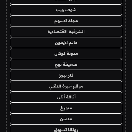
شوف ويب
مجلة الاسهم
الشرقية الاقتصادية
عالم الايفون
مدونة كوكان
صحيفة نهج
كار نيوز
موقع خبرة التقني
أناقة أنثى
متورخ
مدسن
روتانا تسويق