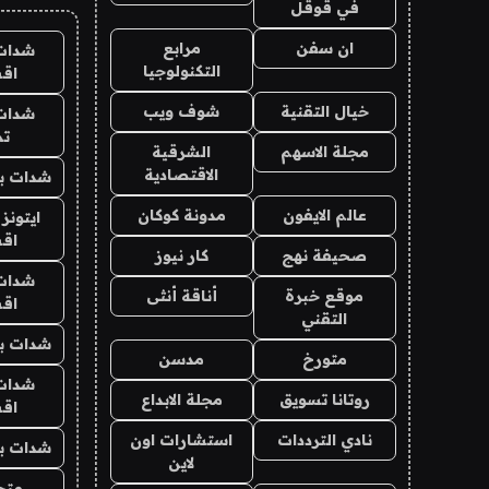
في قوقل
ان سفن
مرابع
شدات
التكنولوجيا
اق
خيال التقنية
شوف ويب
شدات
تم
مجلة الاسهم
الشرقية
الاقتصادية
شدات بب
عالم الايفون
مدونة كوكان
ايتونز
اق
صحيفة نهج
كار نيوز
شدات
موقع خبرة
أناقة أنثى
اق
التقني
شدات بب
متورخ
مدسن
شدات
روتانا تسويق
مجلة الابداع
اق
نادي الترددات
استشارات اون
شدات بب
لاين
متجر 