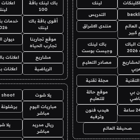
كلينكات
لينك
باك لينك باقة
اعلانات 
100
لين
backl
التدريس
أقوى باقة باك
خدمات با
العالم
منتدى الاشراق
لينك
026
 كبير
موقع تجاربنا
ديوان ا
ت الباك
باك لينك
تجارب الحياه
2
وجيست بوست
مشاريع
اعلانات ب
لمشاريع
مصادر التعليم
ربي
الرياضية
اعلانات ب
لتقنية
مجلة تقنية
ان بي
موقع حالة
يلا شوت
a shoot
ياضي
للتعليم
مباريات اليوم
برشلونة 
هيدب فنون
مباشر
وترفيه
ريال مدريد
يلا ش
صحيفة العالم
مباشر