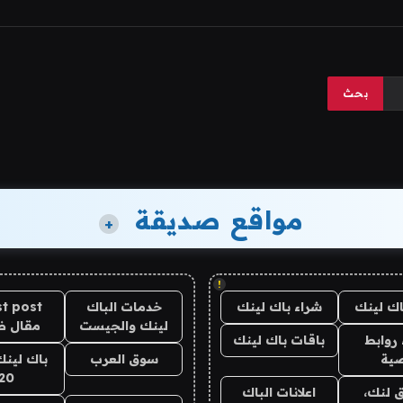
مواقع صديقة
+
!
اك لينك
شراء باك لينك
خدمات الباك
t post
لينك والجيست
مقال 
روابط
باقات باك لينك
ية
سوق العرب
باك لينك
20
 لنك،
اعلانات الباك