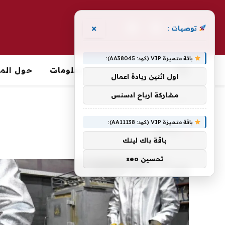
×
توصيات :
فيسبوك
X
الانستغرام
(Twitter)
باقة متميزة VIP (كود: AA38045):
معلومات
حول الما
اول اثنين ريادة اعمال
مشاركة ارباح ادسنس
الرئيسية
»
ارتفاع
باقة متميزة VIP (كود: AA11138):
ارتفاع
باقة باك لينك
تحسين seo