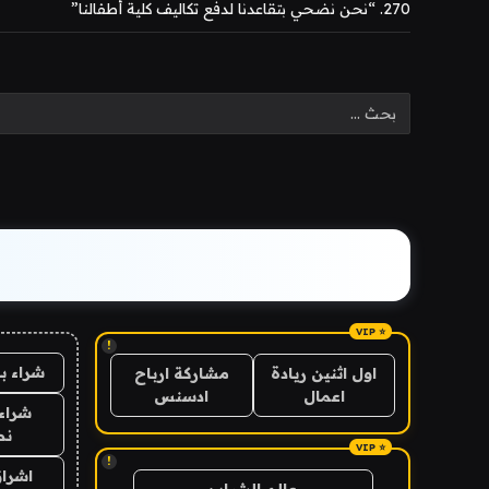
270. “نحن نضحي بتقاعدنا لدفع تكاليف كلية أطفالنا”
!
شراء ب
اول اثنين ريادة
مشاركة ارباح
اعمال
ادسنس
شراء 
نص
!
اشراق
عالم الشباب