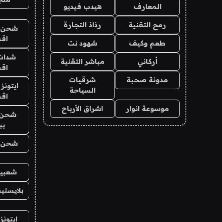
المعارف
هيدب فيديو
رمح التقنية
رذاذ التجارة
شحن يل
اق
طعم وكيف
شهود نت
شدات
أركاني
مباشر التقنية
اق
مدونة صحبة
شرقيات
ايتونز
السياحة
اق
موسوعة انوار
اشراق الأرباح
شحن 
بب
شحن يل
شعبية
بلايستي
ايتونز