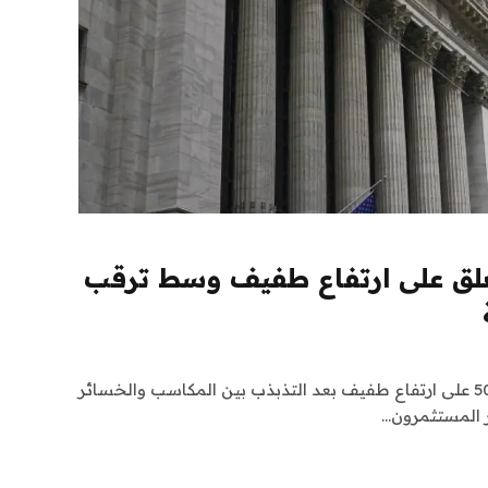
يغلق على ارتفاع طفيف وسط ترقب
أغلق المؤشر ستاندرد آند بورز 500 على ارتفاع طفيف بعد التذبذب بين المكاسب والخسائر
ظر المستثمرون…