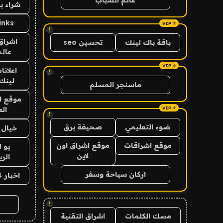
شراء با
inks
!
اشراق 
باقة باك لينك
تحسين seo
عالم
اعلانا
!
لينك 026
ماسنجر المسلم
موقع ا
الع
!
ضوء التعليمي
صحيفة برق
خيال ا
موقع اشراقات
موقع اشراق اون
يو 
لاين
الر
اركان سياحة وسفر
اخبار 24 ساعة
!
مسك الكلمات
اشراق التقنية