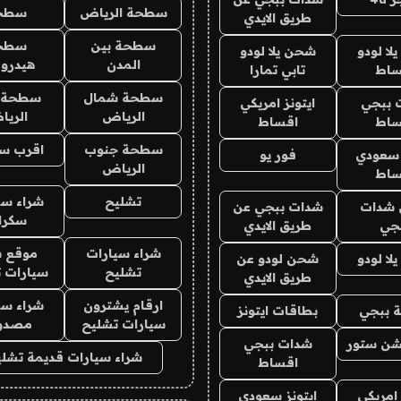
سطحة الرياض
سطح
طريق الايدي
سطحة بين
سطح
ا لودو
شحن يلا لودو
المدن
هيدرو
ساط
تابي تمارا
سطحة شمال
سطحة 
 ببجي
ايتونز امريكي
الرياض
الري
ساط
اقساط
سطحة جنوب
اقرب س
 سعودي
فور يو
الرياض
ساط
تشليح
شراء سي
شدات
شدات ببجي عن
سكرا
جي
طريق الايدي
شراء سيارات
موقع ش
ا لودو
شحن لودو عن
تشليح
سيارات 
طريق الايدي
ارقام يشترون
شراء سي
 ببجي
بطاقات ايتونز
سيارات تشليح
مصدو
شن ستور
شدات ببجي
شراء سيارات قديمة تشلي
اقساط
 امريكي
ايتونز سعودي