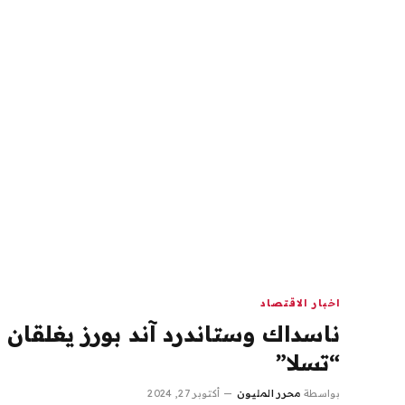
اخبار الاقتصاد
ناسداك وستاندرد آند بورز يغلقان 
“تسلا”
بواسطة
محرر المليون
أكتوبر 27, 2024