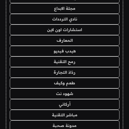
مجلة الابداع
نادي الترددات
استشارات اون لاين
المعارف
هيدب فيديو
رمح التقنية
رذاذ التجارة
طعم وكيف
شهود نت
أركاني
مباشر التقنية
مدونة صحبة