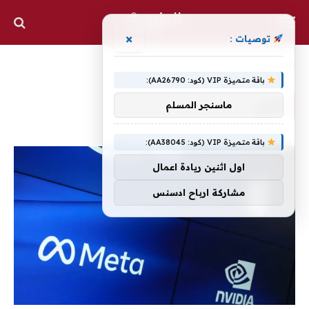
×
توصيات :
الرئيسية
»
اثنان
باقة متميزة VIP (كود: AA26790):
اثنان
ماسنجر المسلم
باقة متميزة VIP (كود: AA38045):
اول اثنين ريادة اعمال
مشاركة ارباح ادسنس