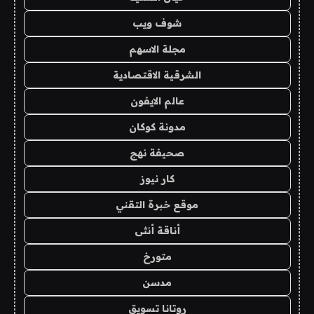
شوف ويب
مجلة الاسهم
الشرقية الاقتصادية
عالم الايفون
مدونة كوكان
صحيفة نهج
كار نيوز
موقع خبرة التقني
أناقة أنثى
متورخ
مدسن
روتانا تسويق