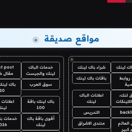
مواقع صديقة
+
!
اك لينك
شراء باك لينك
خدمات الباك
t post
لينك والجيست
مقال 
روابط
باقات باك لينك
ية
سوق العرب
باك لينك
20
 لنك،
اعلانات الباك
كلينكات
لينك
باك لينك باقة
اعلانات 
100
لين
backl
التدريس
أقوى باقة باك
خدمات با
العالم
منتدى الاشراق
لينك
026
 كبير