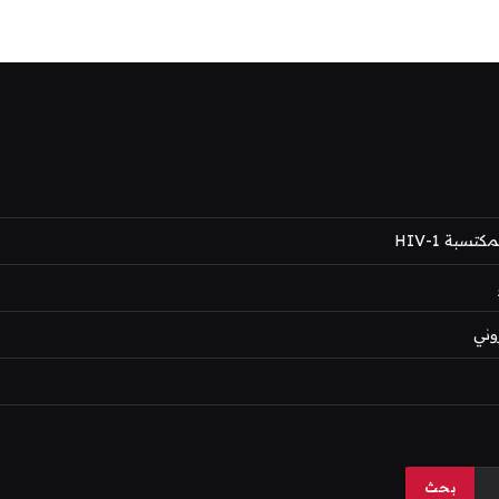
بة HIV-1
وني