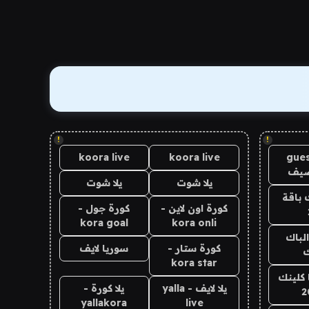
!
!
koora live
koora live
gues
ضيف
يلا شوت
يلا شوت
 باقة
كورة اون لاين -
كورة جول -
kora goal
kora onli
الباك
كورة ستار -
سوريا لايف
ك
kora star
 كلينك
يلا لايف - yalla
يلا كورة -
2
yallakora
live