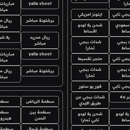
ارا
yalla shoot
مباريات 
مباش
جي تابي
ايتونز امريكي
برشلونة مباشر
ريال م
 سعودي
شحن يلا لودو
مباش
ساط
اقساط
ريال مدريد
يلا ش
 ببجي
شدات ببجي
مباشر
ساط
تمارا
yalla shoot
مباريات 
جي تابي
متجر تقسيط
مباش
 ببجي
شدات ببجي
برشلونة مباشر
ريال م
ساط
تمارا
مباش
جي تابي
فور يو ستور
4u
شدات ببجي عن
سطحة الرياض
سطح
طريق الايدي
سطحة بين
سطح
ا لودو
شحن يلا لودو
المدن
هيدرو
ساط
تابي تمارا
سطحة شمال
سطحة 