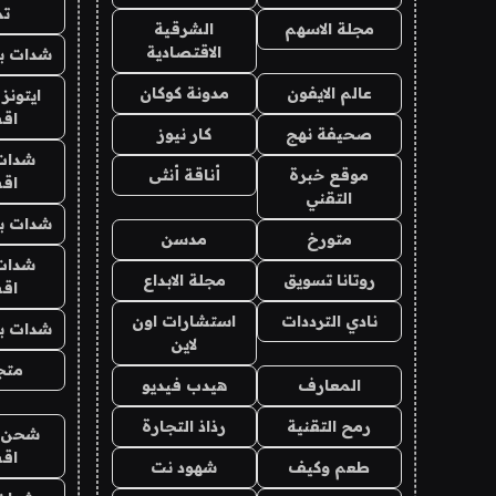
تم
مجلة الاسهم
الشرقية
الاقتصادية
شدات بب
عالم الايفون
مدونة كوكان
ايتونز
اق
صحيفة نهج
كار نيوز
شدات
موقع خبرة
أناقة أنثى
اق
التقني
شدات بب
متورخ
مدسن
شدات
روتانا تسويق
مجلة الابداع
اق
نادي الترددات
استشارات اون
شدات بب
لاين
متجر 
المعارف
هيدب فيديو
رمح التقنية
رذاذ التجارة
شحن يل
اق
طعم وكيف
شهود نت