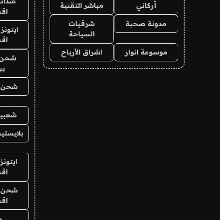
شدات
أركاني
مباشر التقنية
اق
مدونة صحبة
شرقيات
ايتونز
السياحة
اق
موسوعة انوار
اشراق الأرباح
شحن 
بب
شحن يل
شعبية
بلايستي
ايتونز
اق
شحن يل
اق
ح