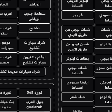
 ببجي
ايتونز امريكي
الرياض
الري
ساط
اقساط
سطحة جنوب
اقرب س
 سعودي
فور يو
الرياض
ساط
تشليح
شراء سي
شدات
شدات ببجي عن
سكرا
جي
طريق الايدي
شراء سيارات
موقع ش
ا لودو
شحن لودو عن
تشليح
سيارات 
طريق الايدي
ارقام يشترون
شراء سي
 ببجي
بطاقات ايتونز
سيارات تشليح
مصدو
شن ستور
شدات ببجي
شراء سيارات قديمة تشلي
اقساط
 امريكي
ايتونز سعودي
ساط
اقساط
كورة 365
كورة س
ا لودو
حناء شعر
جول العرب
بث مباشر
ساط
goalarab
مدريد ا
نا
ماتشا