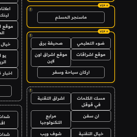
اعلانا
!
لينك 026
ماسنجر المسلم
موقع ا
الع
!
ضوء التعليمي
صحيفة برق
خيال ا
موقع اشراقات
موقع اشراق اون
يو 
لاين
الر
اركان سياحة وسفر
اخبار 24 ساعة
!
مسك الكلمات
اشراق التقنية
في قوقل
ان سفن
مرابع
شدات
التكنولوجيا
اق
خيال التقنية
شوف ويب
شدات