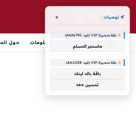
×
توصيات :
فيسبوك
X
الانستغرام
(Twitter)
باقة متميزة VIP (كود: AA26790):
معلومات
حول الما
ماسنجر المسلم
الرئيسية
»
أغلب
باقة متميزة VIP (كود: AA11138):
باقة باك لينك
أغلب
تحسين seo