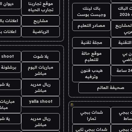
موقع تجاربنا
ديوان ا
ت الباك
باك لينك
تجارب الحياه
2
وجيست بوست
مشاريع
اعلانات ب
لمشاريع
مصادر التعليم
ربي
الرياضية
اعلانات ب
لتقنية
مجلة تقنية
ان بي
موقع حالة
يلا شوت
a shoot
ياضي
للتعليم
مباريات اليوم
برشلونة 
هيدب فنون
مباشر
وترفيه
ريال مدريد
يلا ش
صحيفة العالم
مباشر
yalla shoot
مباريات 
!
مباش
 ببجي
شدات ببجي
ساط
تمارا
ريال مدريد
يلا ش
مباشر
 ببجي
شدات ببجي تابي