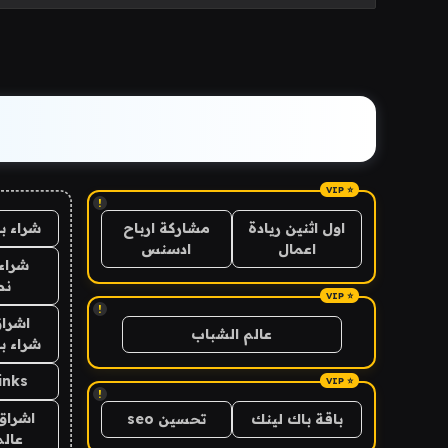
!
شراء ب
اول اثنين ريادة
مشاركة ارباح
اعمال
ادسنس
شراء 
نص
!
اشراق
عالم الشباب
شراء با
inks
!
اشراق 
باقة باك لينك
تحسين seo
عالم